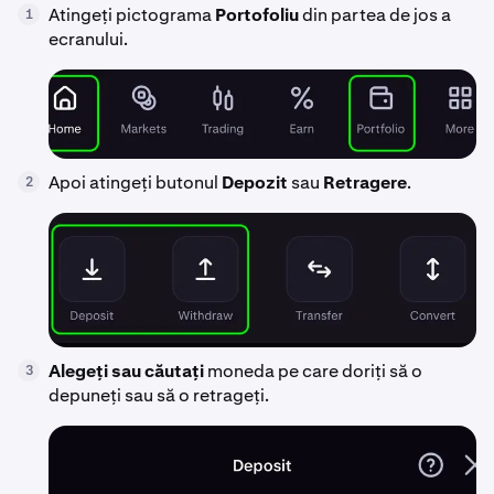
Atingeți pictograma
Portofoliu
din partea de jos a
1
ecranului.
Apoi atingeți butonul
Depozit
sau
Retragere
.
2
Alegeți sau căutați
moneda pe care doriți să o
3
depuneți sau să o retrageți.