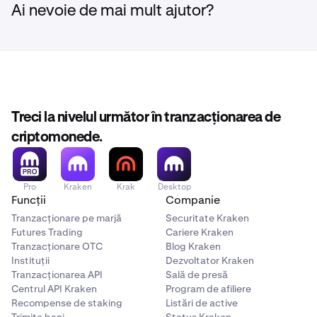
Ai nevoie de mai mult ajutor?
Treci la nivelul următor în tranzacționarea de
criptomonede.
Pro
Kraken
Krak
Desktop
Funcții
Companie
Tranzacționare pe marjă
Securitate Kraken
Futures Trading
Cariere Kraken
Tranzacționare OTC
Blog Kraken
Instituții
Dezvoltator Kraken
Tranzacționarea API
Sală de presă
Centrul API Kraken
Program de afiliere
Recompense de staking
Listări de active