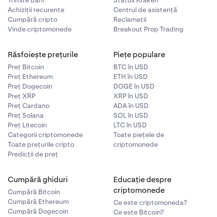
Trimite bani
Status Kraken
Achiziții recurente
Centrul de asistență
Cumpără cripto
Reclamații
Vinde criptomonede
Breakout Prop Trading
Răsfoiește prețurile
Piețe populare
Preț Bitcoin
BTC în USD
Preț Ethereum
ETH în USD
Preț Dogecoin
DOGE în USD
Preț XRP
XRP în USD
Preț Cardano
ADA în USD
Preț Solana
SOL în USD
Preț Litecoin
LTC în USD
Categorii criptomonede
Toate piețele de
Toate prețurile cripto
criptomonede
Predicții de preț
Cumpără ghiduri
Educație despre
criptomonede
Cumpără Bitcoin
Cumpără Ethereum
Ce este criptomoneda?
Cumpără Dogecoin
Ce este Bitcoin?