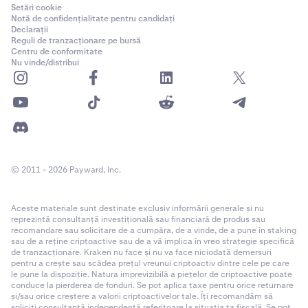
Setări cookie
Notă de confidențialitate pentru candidați
Declarații
Reguli de tranzacționare pe bursă
Centru de conformitate
Nu vinde/distribui
© 2011 - 2026 Payward, Inc.
Aceste materiale sunt destinate exclusiv informării generale și nu
reprezintă consultanță investițională sau financiară de produs sau
recomandare sau solicitare de a cumpăra, de a vinde, de a pune în staking
sau de a reține criptoactive sau de a vă implica în vreo strategie specifică
de tranzacționare. Kraken nu face și nu va face niciodată demersuri
pentru a crește sau scădea prețul vreunui criptoactiv dintre cele pe care
le pune la dispoziție. Natura imprevizibilă a piețelor de criptoactive poate
conduce la pierderea de fonduri. Se pot aplica taxe pentru orice returnare
și/sau orice creștere a valorii criptoactivelor tale. Îți recomandăm să
soliciți consultanță independentă referitoare la situația ta fiscală. Se pot