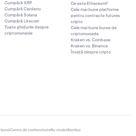
Cumpără XRP
Ce este Ethereum?
Cumpără Cardano
Cele mai bune platforme
Cumpără Solana
pentru contracte futures
Cumpără Litecoin
cripto
Toate ghidurile despre
Cele mai bune burse de
criptomonede
criptomonede
Kraken vs. Coinbase
Kraken vs. Binance
Învață despre cripto
 bursă
Centru de conformitate
Nu vinde/distribui