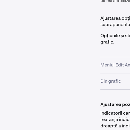
Ultima actualiza
Ajustarea opți
suprapunerilo
Opțiunile și st
grafic.
Meniul Edit An
Din grafic
Începeți p
1
modulului
În colțul din 
Aceasta v
2
dreapta)
Ajustarea pozi
actuali li
deschide s
Indicatorii ca
rearanja indic
Acum veți 
Făcând clic p
3
dreaptă a indi
ce ajustaț
modulului de g