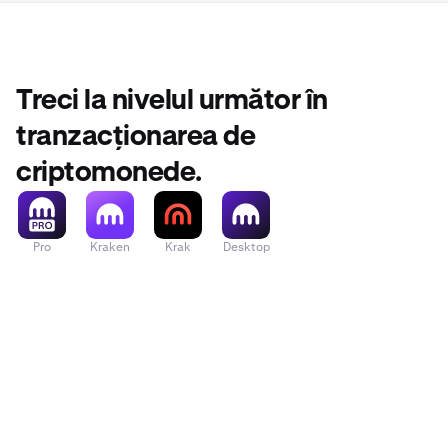
Treci la nivelul următor în
tranzacționarea de
criptomonede.
Pro
Kraken
Krak
Desktop