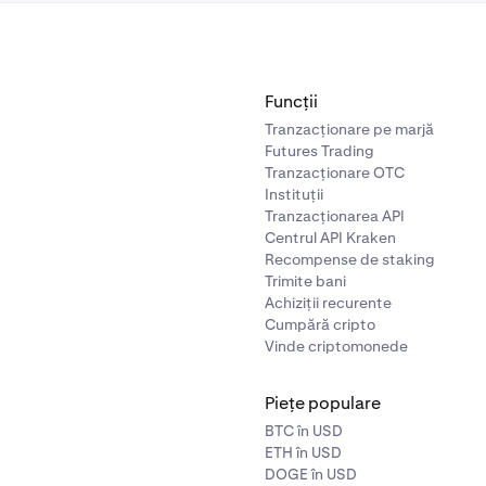
Funcții
Tranzacționare pe marjă
Futures Trading
Tranzacționare OTC
Instituții
Tranzacționarea API
Centrul API Kraken
Recompense de staking
Trimite bani
Achiziții recurente
Cumpără cripto
Vinde criptomonede
Piețe populare
BTC în USD
ETH în USD
DOGE în USD