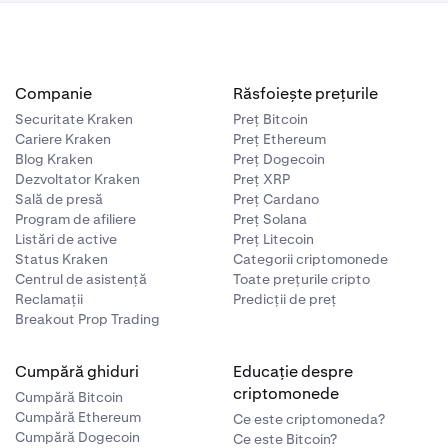
Companie
Răsfoiește prețurile
Securitate Kraken
Preț Bitcoin
Cariere Kraken
Preț Ethereum
Blog Kraken
Preț Dogecoin
Dezvoltator Kraken
Preț XRP
Sală de presă
Preț Cardano
Program de afiliere
Preț Solana
Listări de active
Preț Litecoin
Status Kraken
Categorii criptomonede
Centrul de asistență
Toate prețurile cripto
Reclamații
Predicții de preț
Breakout Prop Trading
Cumpără ghiduri
Educație despre
criptomonede
Cumpără Bitcoin
Cumpără Ethereum
Ce este criptomoneda?
Cumpără Dogecoin
Ce este Bitcoin?