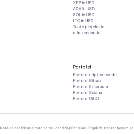
XRP în USD
ADA în USD
SOL în USD
LTC în USD
Toate piețele de
criptomonede
Portofel
Portofel criptomonede
Portofel Bitcoin
Portofel Ethereum
Portofel Solana
Portofel USDT
Notă de confidențialitate pentru candidați
Declarații
Reguli de tranzacționare pe