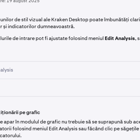
re:
19 august 2025
unilor de stil vizual ale Kraken Desktop poate îmbunătăți clar
r și indicatorilor dumneavoastră.
ilurile de intrare pot fi ajustate folosind meniul
Edit Analysis
, 
alysis
rin a face clic pe butonul
Technical Analysis
din partea dreapt
 dumneavoastră de grafic.
dreapta sus al fiecărui indicator, veți vedea un buton de setări. 
a deschide meniul
Edit Analysis
, unde veți vedea indicatorii
ționării pe grafic
stați. Faceți clic pe săgeata din stânga numelui unui indicator p
etările de personalizare.
re apar în modulul de grafic nu trebuie să se suprapună sub ac
atorii folosind meniul Edit Analysis sau făcând clic pe săgețile
vedea toate elementele personalizabile ale acelui indicator, 
e acest buton se vor deschide setările de personalizare în dre
catorului.
i aceste elemente, ele se vor actualiza automat pe graficul 
rafic, unde puteți ajusta culorile și intrările pentru indicatorul