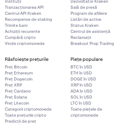
•
Iulie - N
Instituții
Dezvoltator Kraken
Tranzacționarea API
Sală de presă
•
August - Q
Centrul API Kraken
Program de afiliere
•
Recompense de staking
Listări de active
Septembrie - U
Trimite bani
Status Kraken
•
octombrie - V
Achiziții recurente
Centrul de asistență
Cumpără cripto
Reclamații
•
Noiembrie - X
Vinde criptomonede
Breakout Prop Trading
•
decembrie - Z
Răsfoiește prețurile
Piețe populare
Preț Bitcoin
BTC în USD
Preț Ethereum
ETH în USD
Preț Dogecoin
DOGE în USD
Preț XRP
XRP în USD
Preț Cardano
ADA în USD
Preț Solana
SOL în USD
Preț Litecoin
LTC în USD
Categorii criptomonede
Toate piețele de
Toate prețurile cripto
criptomonede
Predicții de preț