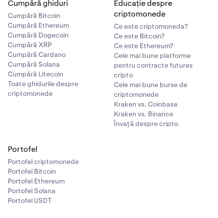
Cumpără ghiduri
Educație despre
criptomonede
Cumpără Bitcoin
Cumpără Ethereum
Ce este criptomoneda?
Cumpără Dogecoin
Ce este Bitcoin?
Cumpără XRP
Ce este Ethereum?
Cumpără Cardano
Cele mai bune platforme
Cumpără Solana
pentru contracte futures
Cumpără Litecoin
cripto
Toate ghidurile despre
Cele mai bune burse de
criptomonede
criptomonede
Kraken vs. Coinbase
Kraken vs. Binance
Învață despre cripto
Portofel
Portofel criptomonede
Portofel Bitcoin
Portofel Ethereum
Portofel Solana
Portofel USDT