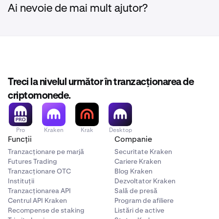
Ai nevoie de mai mult ajutor?
Treci la nivelul următor în tranzacționarea de
criptomonede.
Pro
Kraken
Krak
Desktop
Funcții
Companie
Tranzacționare pe marjă
Securitate Kraken
Futures Trading
Cariere Kraken
Tranzacționare OTC
Blog Kraken
Instituții
Dezvoltator Kraken
Tranzacționarea API
Sală de presă
Centrul API Kraken
Program de afiliere
Recompense de staking
Listări de active