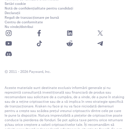
Setări cookie
Notă de confidențialitate pentru candidați
Declarații
Reguli de tranzacționare pe bursă
Centru de conformitate
Nu vinde/distribui
© 2011 - 2026 Payward, Inc.
Aceste materiale sunt destinate exclusiv informării generale și nu
reprezintă consultanță investițională sau financiară de produs sau
recomandare sau solicitare de a cumpăra, de a vinde, de a pune în staking
sau de a reține criptoactive sau de a vă implica în vreo strategie specifică
de tranzacționare. Kraken nu face și nu va face niciodată demersuri
pentru a crește sau scădea prețul vreunui criptoactiv dintre cele pe care
le pune la dispoziție. Natura imprevizibilă a piețelor de criptoactive poate
conduce la pierderea de fonduri. Se pot aplica taxe pentru orice returnare
și/sau orice creștere a valorii criptoactivelor tale. Îți recomandăm să