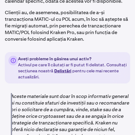
calendar specific, odată ce acestea vor fi disponibile.
Clienții au, de asemenea, posibilitatea de a-și
tranzacționa MATIC-ul cu POL acum, în loc să aștepte să
fie migrați automat, prin perechea de tranzacționare
MATIC/POL folosind Kraken Pro, sau prin funcția de
conversie folosind aplicația Kraken.
Aveți probleme în găsirea unui activ?
Activul pe care îl căutați ar fi putut fi delistat. Consultați
secțiunea noastră
Delistări
pentru cele mai recente
actualizări.
Aceste materiale sunt doar în scop informativ general
și nu constituie sfaturi de investiții sau o recomandare
ori o solicitare de a cumpăra, vinde, stake sau de a
deține orice cryptoasset sau de a se angaja în orice
strategie de tranzacționare specifică. Kraken nu
oferă nicio declarație sau garanție de niciun fel,