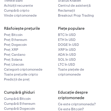
Trimite bani
Status Kraken
Achiziții recurente
Centrul de asistență
Cumpără cripto
Reclamații
Vinde criptomonede
Breakout Prop Trading
Răsfoiește prețurile
Piețe populare
Preț Bitcoin
BTC în USD
Preț Ethereum
ETH în USD
Preț Dogecoin
DOGE în USD
Preț XRP
XRP în USD
Preț Cardano
ADA în USD
Preț Solana
SOL în USD
Preț Litecoin
LTC în USD
Categorii criptomonede
Toate piețele de
Toate prețurile cripto
criptomonede
Predicții de preț
Cumpără ghiduri
Educație despre
criptomonede
Cumpără Bitcoin
Cumpără Ethereum
Ce este criptomoneda?
Cumpără Dogecoin
Ce este Bitcoin?