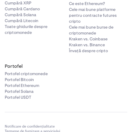
Cumpără XRP
Ce este Ethereum?
Cumpără Cardano
Cele mai bune platforme
Cumpără Solana
pentru contracte futures
Cumpără Litecoin
cripto
Toate ghidurile despre
Cele mai bune burse de
criptomonede
criptomonede
Kraken vs. Coinbase
Kraken vs. Binance
Învață despre cripto
Portofel
Portofel criptomonede
Portofel Bitcoin
Portofel Ethereum
Portofel Solana
Portofel USDT
Notificare de confidențialitate
Termene de furnizare a serviciului