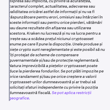
expresă sau implicită, cu privire la acuratețea,
caracterul complet, actualitatea, adecvarea sau
validitatea oricărei astfel de informații și nu va fi
răspunzătoare pentru erori, omisiuni sau întârzieri în
aceste informații sau pentru orice pierderi, vătămări
sau daune rezultate din afișarea sau utilizarea
acestora. Kraken nu lucrează și nu va lucra pentru a
crește sau a scădea prețul niciunui cryptoasset
anume pe care îl pune la dispoziție. Unele produse și
piețe crypto sunt nereglementate și este posibil să nu
fiți protejat de scheme de compensare
guvernamentale și/sau de protecție reglementară.
Natura imprevizibilă a piețelor cryptoasset poate
duce la pierderea fondurilor. Se pot plăti impozite pe
orice randament și/sau pe orice creștere a valorii
cryptoasset-urilor dumneavoastră și ar trebui să
solicitați sfaturi independente cu privire la poziția
dumneavoastră fiscală.
Se pot aplica restricții
geografice.