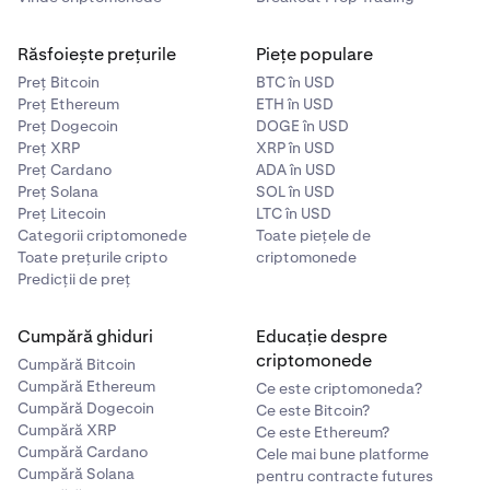
Răsfoiește prețurile
Piețe populare
Preț Bitcoin
BTC în USD
Preț Ethereum
ETH în USD
Preț Dogecoin
DOGE în USD
Preț XRP
XRP în USD
Preț Cardano
ADA în USD
Preț Solana
SOL în USD
Preț Litecoin
LTC în USD
Categorii criptomonede
Toate piețele de
Toate prețurile cripto
criptomonede
Predicții de preț
Cumpără ghiduri
Educație despre
criptomonede
Cumpără Bitcoin
Cumpără Ethereum
Ce este criptomoneda?
Cumpără Dogecoin
Ce este Bitcoin?
Cumpără XRP
Ce este Ethereum?
Cumpără Cardano
Cele mai bune platforme
Cumpără Solana
pentru contracte futures