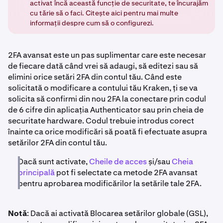
activat încă această funcție de securitate, te încurajăm
cu tărie să o faci. Citește aici pentru mai multe
informații despre cum să o configurezi.
2FA avansat este un pas suplimentar care este necesar
de fiecare dată când vrei să adaugi, să editezi sau să
elimini orice setări 2FA din contul tău. Când este
solicitată o modificare a contului tău Kraken, ți se va
solicita să confirmi din nou 2FA la conectare prin codul
de 6 cifre din aplicația Authenticator sau prin cheia de
securitate hardware. Codul trebuie introdus corect
înainte ca orice modificări să poată fi efectuate asupra
setărilor 2FA din contul tău.
Dacă sunt activate,
Cheile de acces
și/sau
Cheia
principală
pot fi selectate ca metode 2FA avansat
pentru aprobarea modificărilor la setările tale 2FA.
Notă
: Dacă ai activată Blocarea setărilor globale (GSL),