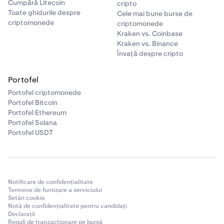
Cumpără Litecoin
cripto
Toate ghidurile despre
Cele mai bune burse de
criptomonede
criptomonede
Kraken vs. Coinbase
Kraken vs. Binance
Învață despre cripto
Portofel
Portofel criptomonede
Portofel Bitcoin
Portofel Ethereum
Portofel Solana
Portofel USDT
Notificare de confidențialitate
Termene de furnizare a serviciului
Setări cookie
Notă de confidențialitate pentru candidați
Declarații
Reguli de tranzacționare pe bursă