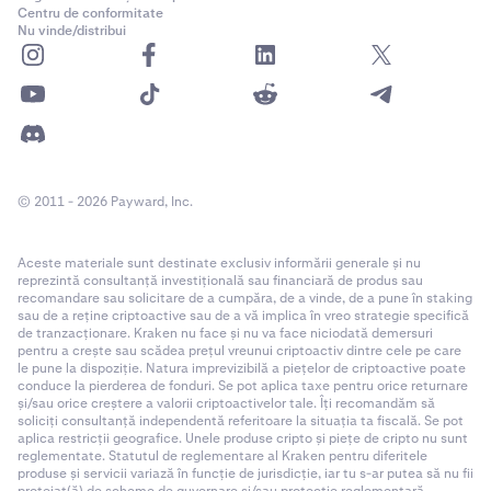
Centru de conformitate
Nu vinde/distribui
© 2011 - 2026 Payward, Inc.
Aceste materiale sunt destinate exclusiv informării generale și nu
reprezintă consultanță investițională sau financiară de produs sau
recomandare sau solicitare de a cumpăra, de a vinde, de a pune în staking
sau de a reține criptoactive sau de a vă implica în vreo strategie specifică
de tranzacționare. Kraken nu face și nu va face niciodată demersuri
pentru a crește sau scădea prețul vreunui criptoactiv dintre cele pe care
le pune la dispoziție. Natura imprevizibilă a piețelor de criptoactive poate
conduce la pierderea de fonduri. Se pot aplica taxe pentru orice returnare
și/sau orice creștere a valorii criptoactivelor tale. Îți recomandăm să
soliciți consultanță independentă referitoare la situația ta fiscală. Se pot
aplica restricții geografice. Unele produse cripto și piețe de cripto nu sunt
reglementate. Statutul de reglementare al Kraken pentru diferitele
produse și servicii variază în funcție de jurisdicție, iar tu s-ar putea să nu fii
protejat(ă) de scheme de guvernare și/sau protecție reglementară.