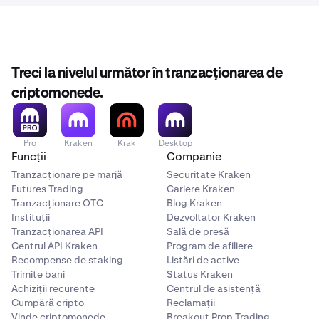
Treci la nivelul următor în tranzacționarea de
criptomonede.
Pro
Kraken
Krak
Desktop
Funcții
Companie
Tranzacționare pe marjă
Securitate Kraken
Futures Trading
Cariere Kraken
Tranzacționare OTC
Blog Kraken
Instituții
Dezvoltator Kraken
Tranzacționarea API
Sală de presă
Centrul API Kraken
Program de afiliere
Recompense de staking
Listări de active
Trimite bani
Status Kraken
Achiziții recurente
Centrul de asistență
Cumpără cripto
Reclamații
Vinde criptomonede
Breakout Prop Trading