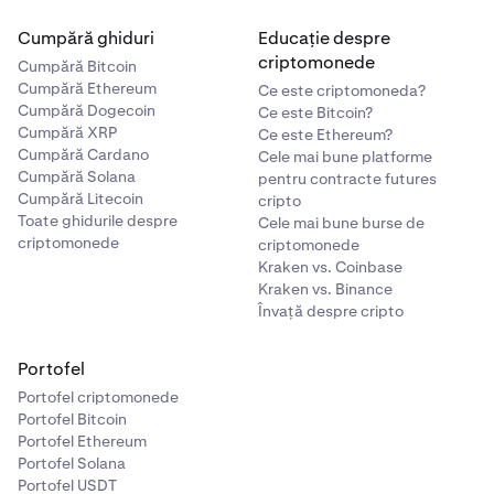
Cumpără ghiduri
Educație despre
criptomonede
Cumpără Bitcoin
Cumpără Ethereum
Ce este criptomoneda?
Cumpără Dogecoin
Ce este Bitcoin?
Cumpără XRP
Ce este Ethereum?
Cumpără Cardano
Cele mai bune platforme
Cumpără Solana
pentru contracte futures
Cumpără Litecoin
cripto
Toate ghidurile despre
Cele mai bune burse de
criptomonede
criptomonede
Kraken vs. Coinbase
Kraken vs. Binance
Învață despre cripto
Portofel
Portofel criptomonede
Portofel Bitcoin
Portofel Ethereum
Portofel Solana
Portofel USDT