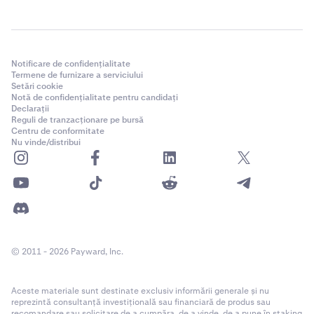
Notificare de confidențialitate
Termene de furnizare a serviciului
Setări cookie
Notă de confidențialitate pentru candidați
Declarații
Reguli de tranzacționare pe bursă
Centru de conformitate
Nu vinde/distribui
© 2011 - 2026 Payward, Inc.
Aceste materiale sunt destinate exclusiv informării generale și nu
reprezintă consultanță investițională sau financiară de produs sau
recomandare sau solicitare de a cumpăra, de a vinde, de a pune în staking