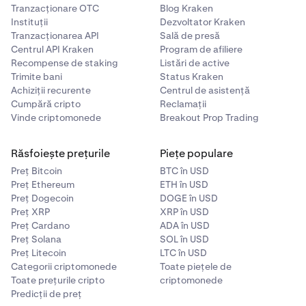
Tranzacționare OTC
Blog Kraken
NOTĂ
: Fondurile din rezerva de marjă utilizate pentru a
Instituții
Dezvoltator Kraken
Tranzacționarea API
Sală de presă
deschide sau a crește o poziție depind de perechea și
Centrul API Kraken
Program de afiliere
direcția poziției și sunt supuse disponibilității de marjă a
Recompense de staking
Listări de active
acelei monede
Limitele de alocare a marjei
Trimite bani
Status Kraken
Achiziții recurente
Centrul de asistență
ÎNTREBĂRI FRECVENTE:
Ce se întâmplă când limita
Cumpără cripto
Reclamații
poziției se schimbă în timp ce am o poziție deschisă care
Vinde criptomonede
Breakout Prop Trading
este mai mare decât noua limită a poziției?
Presupunând că un utilizator deține o poziție de 300 ZEC
Răsfoiește prețurile
Piețe populare
și noua limită a poziției este redusă la 240 ZEC. Poziția
Preț Bitcoin
BTC în USD
curentă nu va fi închisă automat de schimbare, doar
Preț Ethereum
ETH în USD
expunerea suplimentară va fi prevenită în cadrul
Preț Dogecoin
DOGE în USD
perechii.
Preț XRP
XRP în USD
Preț Cardano
ADA în USD
Preț Solana
SOL în USD
Preț Litecoin
LTC în USD
Categorii criptomonede
Toate piețele de
Toate prețurile cripto
criptomonede
Predicții de preț