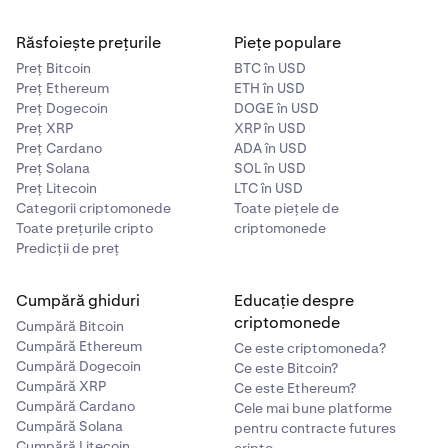
Prin participare, ești de acord cu acele prevederi în
Răsfoiește prețurile
Piețe populare
măsura în care se aplică relației tale cu Kraken. Dacă nu
Preț Bitcoin
BTC în USD
ești sigur(ă) care Condiții de furnizare a serviciului ți se
Preț Ethereum
ETH în USD
aplică, vizitează
https://www.kraken.com/legal
.
Preț Dogecoin
DOGE în USD
Preț XRP
XRP în USD
Preț Cardano
ADA în USD
Preț Solana
SOL în USD
Preț Litecoin
LTC în USD
Categorii criptomonede
Toate piețele de
Toate prețurile cripto
criptomonede
Predicții de preț
Cumpără ghiduri
Educație despre
criptomonede
Cumpără Bitcoin
Cumpără Ethereum
Ce este criptomoneda?
Cumpără Dogecoin
Ce este Bitcoin?
Cumpără XRP
Ce este Ethereum?
Cumpără Cardano
Cele mai bune platforme
Cumpără Solana
pentru contracte futures
Cumpără Litecoin