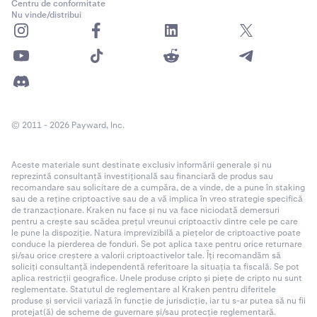
Centru de conformitate
Nu vinde/distribui
© 2011 - 2026 Payward, Inc.
Aceste materiale sunt destinate exclusiv informării generale și nu
reprezintă consultanță investițională sau financiară de produs sau
recomandare sau solicitare de a cumpăra, de a vinde, de a pune în staking
sau de a reține criptoactive sau de a vă implica în vreo strategie specifică
de tranzacționare. Kraken nu face și nu va face niciodată demersuri
pentru a crește sau scădea prețul vreunui criptoactiv dintre cele pe care
le pune la dispoziție. Natura imprevizibilă a piețelor de criptoactive poate
conduce la pierderea de fonduri. Se pot aplica taxe pentru orice returnare
și/sau orice creștere a valorii criptoactivelor tale. Îți recomandăm să
soliciți consultanță independentă referitoare la situația ta fiscală. Se pot
aplica restricții geografice. Unele produse cripto și piețe de cripto nu sunt
reglementate. Statutul de reglementare al Kraken pentru diferitele
produse și servicii variază în funcție de jurisdicție, iar tu s-ar putea să nu fii
protejat(ă) de scheme de guvernare și/sau protecție reglementară.