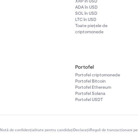
XRP în USD
ADA în USD
SOL în USD
LTC în USD
Toate piețele de
criptomonede
Portofel
Portofel criptomonede
Portofel Bitcoin
Portofel Ethereum
Portofel Solana
Portofel USDT
Notă de confidențialitate pentru candidați
Declarații
Reguli de tranzacționare pe