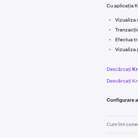
Cu aplicația K
•
Vizualiza 
•
Tranzacțio
•
Efectua tr
•
Vizualiza 
Descărcați
Kr
Descărcați Kra
Configurare a
Cum îmi conec