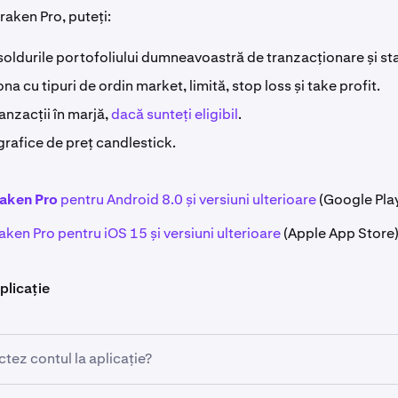
raken Pro, puteți:
soldurile portofoliului dumneavoastră de tranzacționare și st
na cu tipuri de ordin market, limită, stop loss și take profit.
anzacții în marjă,
dacă sunteți eligibil
.
grafice de preț candlestick.
aken Pro
pentru Android 8.0 și versiuni ulterioare
(Google Pla
ken Pro pentru iOS 15 și versiuni ulterioare
(Apple App Store
plicație
tez contul la aplicație?