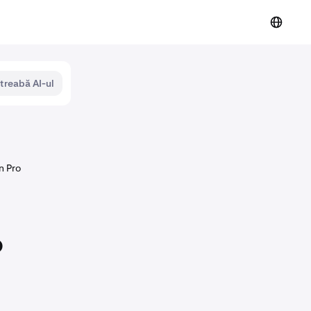
ntreabă AI-ul
n Pro
o