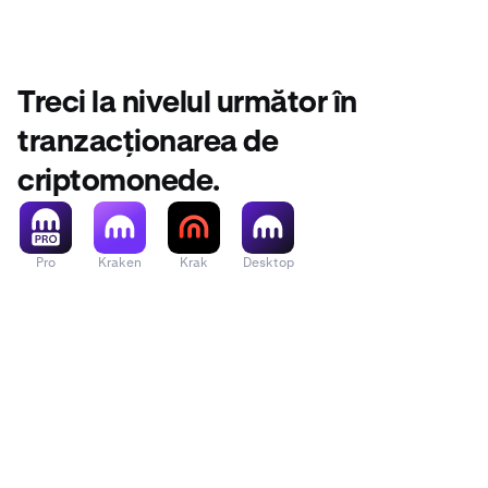
Treci la nivelul următor în
tranzacționarea de
criptomonede.
Pro
Kraken
Krak
Desktop