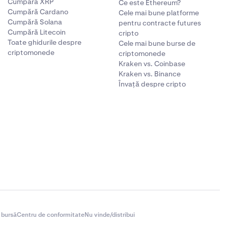
Cumpără XRP
Ce este Ethereum?
Cumpără Cardano
Cele mai bune platforme
Cumpără Solana
pentru contracte futures
Cumpără Litecoin
cripto
Toate ghidurile despre
Cele mai bune burse de
criptomonede
criptomonede
Kraken vs. Coinbase
Kraken vs. Binance
Învață despre cripto
 bursă
Centru de conformitate
Nu vinde/distribui