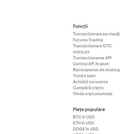
Funcții
Tranzacționare pe marjă
Futures Trading
Tranzacționare OTC
Instituții
Tranzacționarea API
Centrul API Kraken
Recompense de staking
Trimite bani
Achiziții recurente
Cumpără cripto
Vinde criptomonede
Piețe populare
BTC în USD
ETH în USD
DOGE în USD