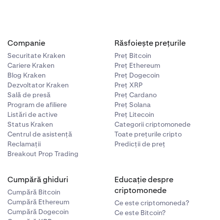
Companie
Răsfoiește prețurile
Securitate Kraken
Preț Bitcoin
Cariere Kraken
Preț Ethereum
Blog Kraken
Preț Dogecoin
Dezvoltator Kraken
Preț XRP
Sală de presă
Preț Cardano
Program de afiliere
Preț Solana
Listări de active
Preț Litecoin
Status Kraken
Categorii criptomonede
Centrul de asistență
Toate prețurile cripto
Reclamații
Predicții de preț
Breakout Prop Trading
Cumpără ghiduri
Educație despre
criptomonede
Cumpără Bitcoin
Cumpără Ethereum
Ce este criptomoneda?
Cumpără Dogecoin
Ce este Bitcoin?