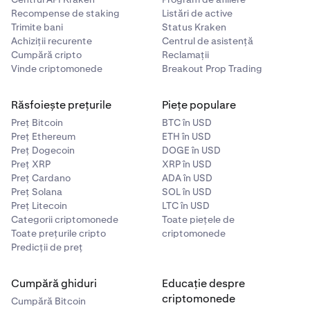
Recompense de staking
Listări de active
Trimite bani
Status Kraken
Achiziții recurente
Centrul de asistență
Cumpără cripto
Reclamații
Vinde criptomonede
Breakout Prop Trading
Răsfoiește prețurile
Piețe populare
Preț Bitcoin
BTC în USD
Preț Ethereum
ETH în USD
Preț Dogecoin
DOGE în USD
Preț XRP
XRP în USD
Preț Cardano
ADA în USD
Preț Solana
SOL în USD
Preț Litecoin
LTC în USD
Categorii criptomonede
Toate piețele de
Toate prețurile cripto
criptomonede
Predicții de preț
Cumpără ghiduri
Educație despre
criptomonede
Cumpără Bitcoin