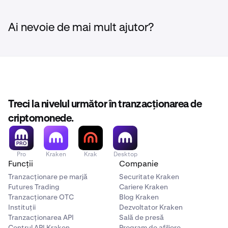
Ai nevoie de mai mult ajutor?
Treci la nivelul următor în tranzacționarea de
criptomonede.
Pro
Kraken
Krak
Desktop
Funcții
Companie
Tranzacționare pe marjă
Securitate Kraken
Futures Trading
Cariere Kraken
Tranzacționare OTC
Blog Kraken
Instituții
Dezvoltator Kraken
Tranzacționarea API
Sală de presă
Centrul API Kraken
Program de afiliere