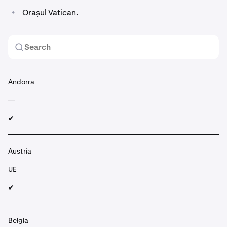
•
Orașul Vatican.
Andorra
—
✔︎
Austria
UE
✔︎
Belgia