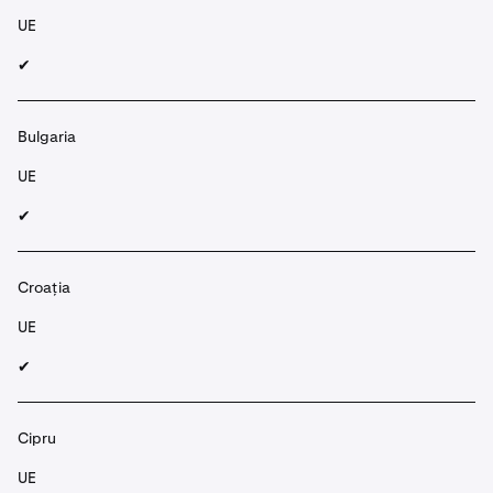
UE
✔︎
Bulgaria
UE
✔︎
Croația
UE
✔︎
Cipru
UE