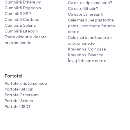
Cumpără Ethereum
Ce este criptomoneda?
Cumpără Dogecoin
Ce este Bitcoin?
Cumpără XRP
Ce este Ethereum?
Cumpără Cardano
Cele mai bune platforme
Cumpără Solana
pentru contracte futures
Cumpără Litecoin
cripto
Toate ghidurile despre
Cele mai bune burse de
criptomonede
criptomonede
Kraken vs. Coinbase
Kraken vs. Binance
Învață despre cripto
Portofel
Portofel criptomonede
Portofel Bitcoin
Portofel Ethereum
Portofel Solana
Portofel USDT