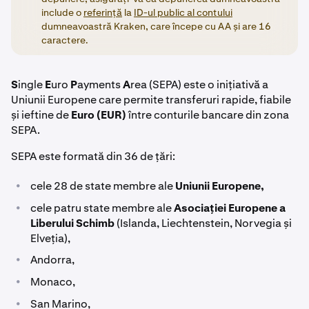
include o
referință
la
ID-ul public al contului
dumneavoastră Kraken, care începe cu AA și are 16
caractere.
S
ingle
E
uro
P
ayments
A
rea (SEPA) este o inițiativă a
Uniunii Europene care permite transferuri rapide, fiabile
și ieftine de
Euro (EUR)
între conturile bancare din zona
SEPA.
SEPA este formată din 36 de țări:
•
cele 28 de state membre ale
Uniunii Europene,
•
cele patru state membre ale
Asociației Europene a
Liberului Schimb
(Islanda, Liechtenstein, Norvegia și
Elveția),
•
Andorra,
•
Monaco,
•
San Marino,