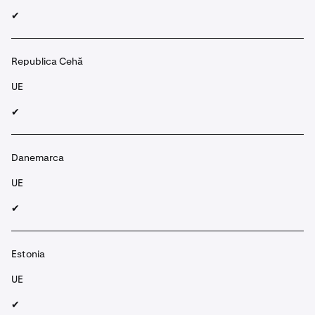
✔︎
Republica Cehă
UE
✔︎
Danemarca
UE
✔︎
Estonia
UE
✔︎