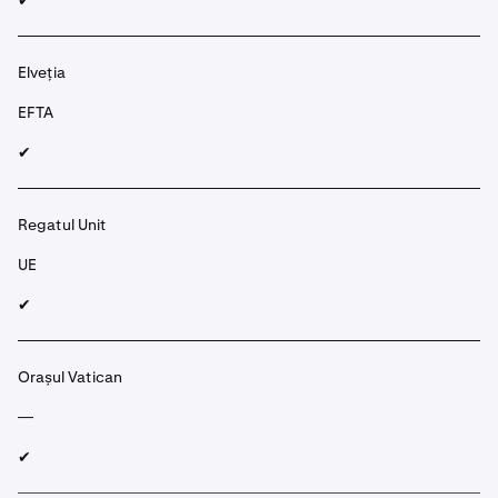
✔︎
Elveția
EFTA
✔︎
Regatul Unit
UE
✔︎
Orașul Vatican
—
✔︎