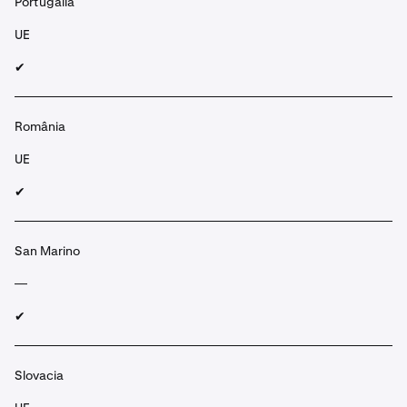
Portugalia
UE
✔︎
România
UE
✔︎
San Marino
—
✔︎
Slovacia