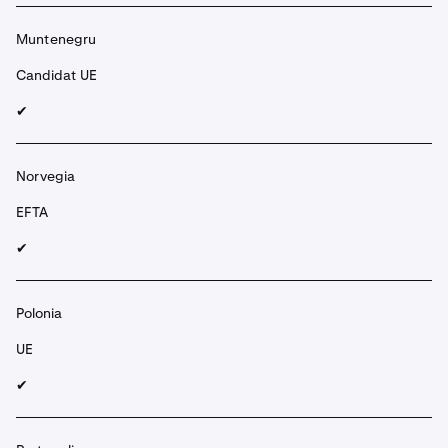
Muntenegru
Candidat UE
✔︎
Norvegia
EFTA
✔︎
Polonia
UE
✔︎