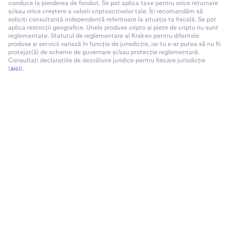
conduce la pierderea de fonduri. Se pot aplica taxe pentru orice returnare
și/sau orice creștere a valorii criptoactivelor tale. Îți recomandăm să
soliciți consultanță independentă referitoare la situația ta fiscală. Se pot
aplica restricții geografice. Unele produse cripto și piețe de cripto nu sunt
reglementate. Statutul de reglementare al Kraken pentru diferitele
produse și servicii variază în funcție de jurisdicție, iar tu s-ar putea să nu fii
protejat(ă) de scheme de guvernare și/sau protecție reglementară.
Consultați declarațiile de dezvăluire juridice pentru fiecare jurisdicție
(
aici
).