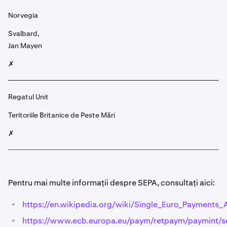
Norvegia
Svalbard,
Jan Mayen
✗
Regatul Unit
Teritoriile Britanice de Peste Mări
✗
Pentru mai multe informații despre SEPA, consultați aici:
•
https://en.wikipedia.org/wiki/Single_Euro_Payments_
•
https://www.ecb.europa.eu/paym/retpaym/paymint/se