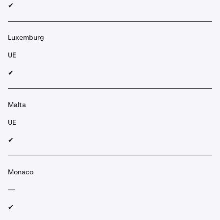
✔︎
Luxemburg
UE
✔︎
Malta
UE
✔︎
Monaco
—
✔︎