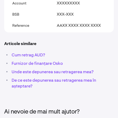
Articole similare
•
Cum retrag AUD?
•
Furnizor de finanțare Osko
•
Unde este depunerea sau retragerea mea?
•
De ce este depunerea sau retragerea mea în
așteptare?
Ai nevoie de mai mult ajutor?