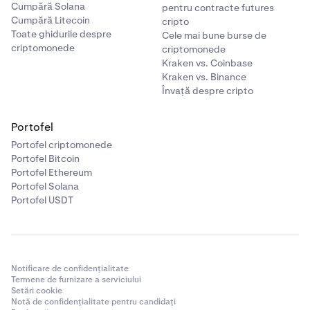
Cumpără Solana
pentru contracte futures
Cumpără Litecoin
cripto
Toate ghidurile despre
Cele mai bune burse de
criptomonede
criptomonede
Kraken vs. Coinbase
Kraken vs. Binance
Învață despre cripto
Portofel
Portofel criptomonede
Portofel Bitcoin
Portofel Ethereum
Portofel Solana
Portofel USDT
Notificare de confidențialitate
Termene de furnizare a serviciului
Setări cookie
Notă de confidențialitate pentru candidați