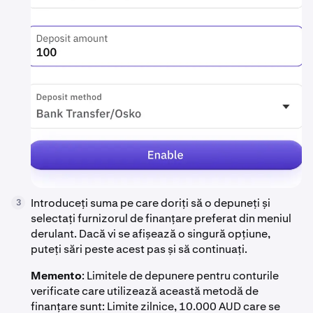
Introduceți suma pe care doriți să o depuneți și
3
selectați furnizorul de finanțare preferat din meniul
derulant. Dacă vi se afișează o singură opțiune,
puteți sări peste acest pas și să continuați.
Memento
: Limitele de depunere pentru conturile
verificate care utilizează această metodă de
finanțare sunt: Limite zilnice, 10.000 AUD care se