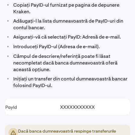
•
Copiați PayID-ul furnizat pe pagina de depunere
Kraken.
•
Adăugați-l la lista dumneavoastră de PayID-uri din
contul bancar.
•
Asigurați-vă că selectați PayID: Adresă de e-mail.
•
Introduceți PayID-ul (Adresa de e-mail).
•
Câmpul de descriere/referință poate fi lăsat
necompletat dacă banca dumneavoastră oferă
această opțiune.
•
Inițiați un transfer din contul dumneavoastră bancar
folosind PayID-ul.
Dacă banca dumneavoastră respinge transferurile