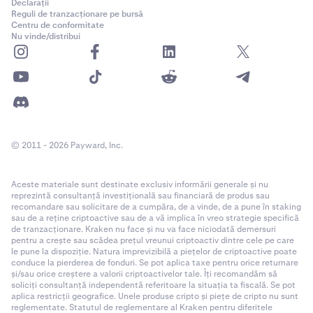
Declarații
Reguli de tranzacționare pe bursă
Centru de conformitate
Nu vinde/distribui
© 2011 - 2026 Payward, Inc.
Aceste materiale sunt destinate exclusiv informării generale și nu
reprezintă consultanță investițională sau financiară de produs sau
recomandare sau solicitare de a cumpăra, de a vinde, de a pune în staking
sau de a reține criptoactive sau de a vă implica în vreo strategie specifică
de tranzacționare. Kraken nu face și nu va face niciodată demersuri
pentru a crește sau scădea prețul vreunui criptoactiv dintre cele pe care
le pune la dispoziție. Natura imprevizibilă a piețelor de criptoactive poate
conduce la pierderea de fonduri. Se pot aplica taxe pentru orice returnare
și/sau orice creștere a valorii criptoactivelor tale. Îți recomandăm să
soliciți consultanță independentă referitoare la situația ta fiscală. Se pot
aplica restricții geografice. Unele produse cripto și piețe de cripto nu sunt
reglementate. Statutul de reglementare al Kraken pentru diferitele