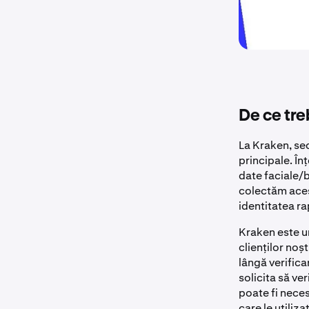
De ce tre
La Kraken, sec
principale. În
date faciale/b
colectăm acest
identitatea ra
Kraken este u
clienților noș
lângă verific
solicita să ve
poate fi nece
care le utiliz