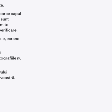
ța.
ntoarce capul
ă sunt
imite
erificare.
ole, ecrane
i
ografiile nu
vului
avoastră.