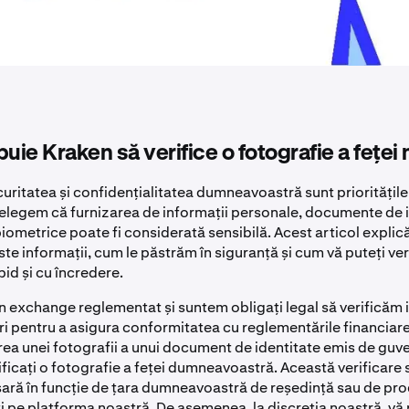
buie Kraken să verifice o fotografie a feței
uritatea și confidențialitatea dumneavoastră sunt prioritățil
țelegem că furnizarea de informații personale, documente de i
iometrice poate fi considerată sensibilă. Acest articol explic
e informații, cum le păstrăm în siguranță și cum vă puteți ver
pid și cu încredere.
n exchange reglementat și suntem obligați legal să verificăm 
tri pentru a asigura conformitatea cu reglementările financiar
area unei fotografii a unui document de identitate emis de guv
rificați o fotografie a feței dumneavoastră. Această verificare
sară în funcție de țara dumneavoastră de reședință sau de pr
ați pe platforma noastră. De asemenea, la discreția noastră, vă