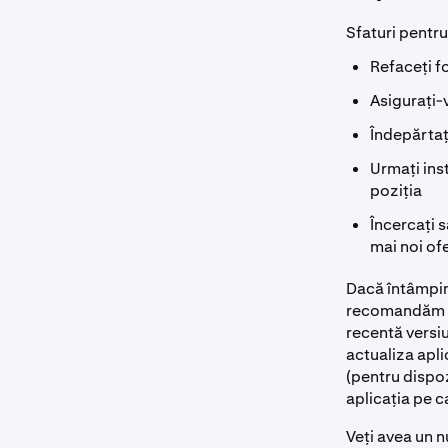
Sfaturi pentru
Refaceți fo
Asigurați-v
Îndepărtaț
Urmați ins
poziția
Încercați s
mai noi of
Dacă întâmpin
recomandăm să
recentă versiu
actualiza apl
(pentru dispoz
aplicația pe c
Veți avea un n