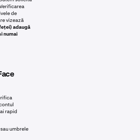
 Verificarea
ivele de
are vizează
 feței) adaugă
și numai
(Face
rifica
 contul
ai rapid
te sau umbrele