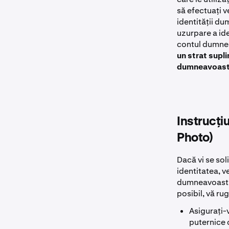
să efectuați v
identității du
uzurpare a ide
contul dumne
un strat supl
dumneavoastr
Instrucțiu
Photo)
Dacă vi se soli
identitatea, v
dumneavoastră.
posibil, vă ru
Asigurați-v
puternice 