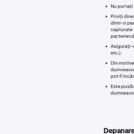
Nu purtați 
Priviți dir
dintr-o par
capturate 
partenerulu
Asigurați-
etc.).
Din motive 
dumneavoas
pot fi înc
Este posib
dumneavoas
Depanarea