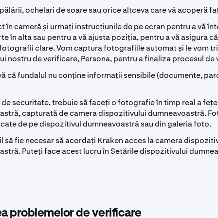
pălării, ochelari de soare sau orice altceva care vă acoperă fa
ect în cameră și urmați instrucțiunile de pe ecran pentru a vă î
te în alta sau pentru a vă ajusta poziția, pentru a vă asigura c
fotografii clare. Vom captura fotografiile automat și le vom tr
i nostru de verificare, Persona, pentru a finaliza procesul de v
vă că fundalul nu conține informații sensibile (documente, par
de securitate, trebuie să faceți o fotografie în timp real a fețe
tră, capturată de camera dispozitivului dumneavoastră. Fot
ărcate de pe dispozitivul dumneavoastră sau din galeria foto.
il să fie necesar să acordați Kraken acces la camera dispoziti
tră. Puteți face acest lucru în Setările dispozitivului dumne
 problemelor de verificare