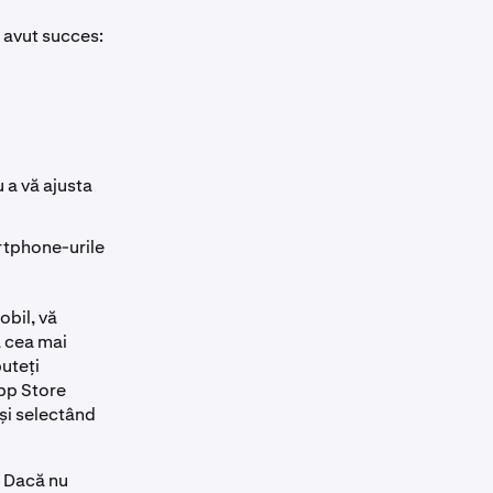
a avut succes:
 a vă ajusta
artphone-urile
bil, vă
a cea mai
uteți
pp Store
 și selectând
. Dacă nu