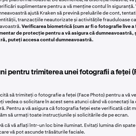
erificări suplimentare pentru a vă menține contul în siguranță.
mneavoastră ajută Kraken să prevină preluările de cont, tentat
ntității, tranzacțiile neautorizate și activitățile frauduloase c
avoastră.
Verificarea biometrică (cum ar fi o fotografie live a
imentar de protecție pentru a vă asigura că dumneavoastră, 
ă, puteți accesa contul dumneavoastră.
ni pentru trimiterea unei fotografii a feței 
cită să trimiteți o fotografie a feței (Face Photo) pentru a vă ve
eți vedea o solicitare în acest sens atunci când vă conectați la
 Pentru a vă asigura că fotografia feței este verificată cât m
găm să urmați toate instrucțiunile și solicitările de pe ecran.
ă că vă aflați într-un loc bine iluminat. Evitați lumina din spa
care vă pot ascunde trăsăturile faciale.