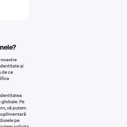
 mele?
e noastre
dentitate și
ă de ce
ifica
identitatea
e globale. Pe
ern, vă putem
 suplimentară
odusele pe
 putem solicita