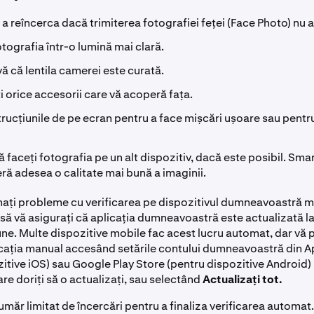
 a reîncerca dacă trimiterea fotografiei feței (Face Photo) nu 
tografia într-o lumină mai clară.
ă că lentila camerei este curată.
i orice accesorii care vă acoperă fața.
trucțiunile de pe ecran pentru a face mișcări ușoare sau pentru
ă faceți fotografia pe un alt dispozitiv, dacă este posibil. Sm
eră adesea o calitate mai bună a imaginii.
ați probleme cu verificarea pe dispozitivul dumneavoastră mo
 vă asigurați că aplicația dumneavoastră este actualizată l
ne. Multe dispozitive mobile fac acest lucru automat, dar vă p
icația manual accesând setările contului dumneavoastră din A
itive iOS) sau Google Play Store (pentru dispozitive Android)
are doriți să o actualizați, sau selectând
Actualizați tot.
umăr limitat de încercări pentru a finaliza verificarea automat