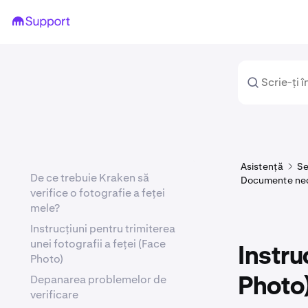
Asistență
Se
De ce trebuie Kraken să
Documente nece
verifice o fotografie a feței
mele?
Instrucțiuni pentru trimiterea
unei fotografii a feței (Face
Instru
Photo)
Depanarea problemelor de
Photo
verificare