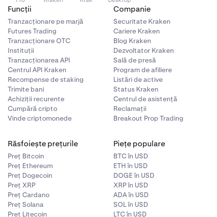
Pro
Kraken
Krak
Desktop
Funcții
Companie
Tranzacționare pe marjă
Securitate Kraken
Futures Trading
Cariere Kraken
Tranzacționare OTC
Blog Kraken
Instituții
Dezvoltator Kraken
Tranzacționarea API
Sală de presă
Centrul API Kraken
Program de afiliere
Recompense de staking
Listări de active
Trimite bani
Status Kraken
Achiziții recurente
Centrul de asistență
Cumpără cripto
Reclamații
Vinde criptomonede
Breakout Prop Trading
Răsfoiește prețurile
Piețe populare
Preț Bitcoin
BTC în USD
Preț Ethereum
ETH în USD
Preț Dogecoin
DOGE în USD
Preț XRP
XRP în USD
Preț Cardano
ADA în USD
Preț Solana
SOL în USD
Preț Litecoin
LTC în USD