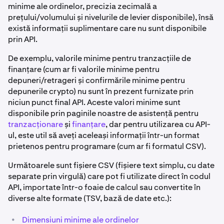
minime ale ordinelor, precizia zecimală a
prețului/volumului și nivelurile de levier disponibile), însă
există informații suplimentare care nu sunt disponibile
prin API.
De exemplu, valorile minime pentru tranzacțiile de
finanțare (cum ar fi valorile minime pentru
depuneri/retrageri și confirmările minime pentru
depunerile crypto) nu sunt în prezent furnizate prin
niciun punct final API. Aceste valori minime sunt
disponibile prin paginile noastre de asistență pentru
tranzacționare
și
finanțare
, dar pentru utilizarea cu API-
ul, este util să aveți aceleași informații într-un format
prietenos pentru programare (cum ar fi formatul CSV).
Următoarele sunt fișiere CSV (fișiere text simplu, cu date
separate prin virgulă) care pot fi utilizate direct în codul
API, importate într-o foaie de calcul sau convertite în
diverse alte formate (TSV, bază de date etc.):
•
Dimensiuni minime ale ordinelor