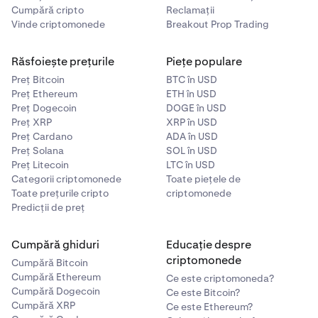
Cumpără cripto
Reclamații
Vinde criptomonede
Breakout Prop Trading
Răsfoiește prețurile
Piețe populare
Preț Bitcoin
BTC în USD
Preț Ethereum
ETH în USD
Preț Dogecoin
DOGE în USD
Preț XRP
XRP în USD
Preț Cardano
ADA în USD
Preț Solana
SOL în USD
Preț Litecoin
LTC în USD
Categorii criptomonede
Toate piețele de
Toate prețurile cripto
criptomonede
Predicții de preț
Cumpără ghiduri
Educație despre
criptomonede
Cumpără Bitcoin
Cumpără Ethereum
Ce este criptomoneda?
Cumpără Dogecoin
Ce este Bitcoin?
Cumpără XRP
Ce este Ethereum?