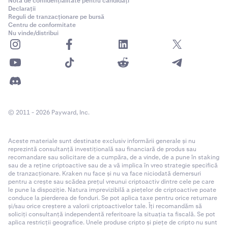
Notă de confidențialitate pentru candidați
Declarații
Reguli de tranzacționare pe bursă
Centru de conformitate
Nu vinde/distribui
© 2011 - 2026 Payward, Inc.
Aceste materiale sunt destinate exclusiv informării generale și nu
reprezintă consultanță investițională sau financiară de produs sau
recomandare sau solicitare de a cumpăra, de a vinde, de a pune în staking
sau de a reține criptoactive sau de a vă implica în vreo strategie specifică
de tranzacționare. Kraken nu face și nu va face niciodată demersuri
pentru a crește sau scădea prețul vreunui criptoactiv dintre cele pe care
le pune la dispoziție. Natura imprevizibilă a piețelor de criptoactive poate
conduce la pierderea de fonduri. Se pot aplica taxe pentru orice returnare
și/sau orice creștere a valorii criptoactivelor tale. Îți recomandăm să
soliciți consultanță independentă referitoare la situația ta fiscală. Se pot
aplica restricții geografice. Unele produse cripto și piețe de cripto nu sunt