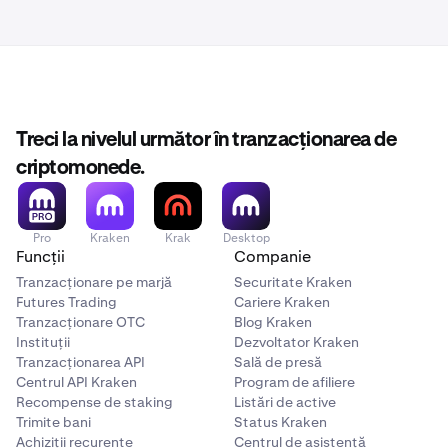
Treci la nivelul următor în tranzacționarea de
criptomonede.
Pro
Kraken
Krak
Desktop
Funcții
Companie
Tranzacționare pe marjă
Securitate Kraken
Futures Trading
Cariere Kraken
Tranzacționare OTC
Blog Kraken
Instituții
Dezvoltator Kraken
Tranzacționarea API
Sală de presă
Centrul API Kraken
Program de afiliere
Recompense de staking
Listări de active
Trimite bani
Status Kraken
Achiziții recurente
Centrul de asistență