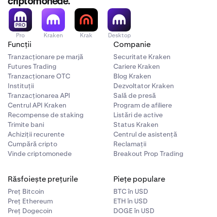
criptomonede.
Pro
Kraken
Krak
Desktop
Funcții
Companie
Tranzacționare pe marjă
Securitate Kraken
Futures Trading
Cariere Kraken
Tranzacționare OTC
Blog Kraken
Instituții
Dezvoltator Kraken
Tranzacționarea API
Sală de presă
Centrul API Kraken
Program de afiliere
Recompense de staking
Listări de active
Trimite bani
Status Kraken
Achiziții recurente
Centrul de asistență
Cumpără cripto
Reclamații
Vinde criptomonede
Breakout Prop Trading
Răsfoiește prețurile
Piețe populare
Preț Bitcoin
BTC în USD
Preț Ethereum
ETH în USD
Preț Dogecoin
DOGE în USD