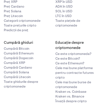
Preț XRP
XRP în USD
Preț Cardano
ADA în USD
Preț Solana
SOL în USD
Preț Litecoin
LTC în USD
Categorii criptomonede
Toate piețele de
Toate prețurile cripto
criptomonede
Predicții de preț
Cumpără ghiduri
Educație despre
criptomonede
Cumpără Bitcoin
Cumpără Ethereum
Ce este criptomoneda?
Cumpără Dogecoin
Ce este Bitcoin?
Cumpără XRP
Ce este Ethereum?
Cumpără Cardano
Cele mai bune platforme
Cumpără Solana
pentru contracte futures
Cumpără Litecoin
cripto
Toate ghidurile despre
Cele mai bune burse de
criptomonede
criptomonede
Kraken vs. Coinbase
Kraken vs. Binance
Învață despre cripto