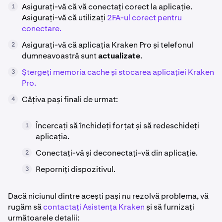
Asigurați-vă că vă conectați corect la aplicație.
1
Asigurați-vă că utilizați
2FA-ul corect pentru
conectare.
Asigurați-vă că aplicația Kraken Pro și telefonul
2
dumneavoastră sunt
actualizate
.
Ștergeți memoria cache și stocarea aplicației Kraken
3
Pro.
Câțiva pași finali de urmat:
4
Încercați să închideți forțat și să redeschideți
1
aplicația.
Conectați-vă și deconectați-vă din aplicație.
2
Reporniți dispozitivul.
3
Dacă niciunul dintre acești pași nu rezolvă problema, vă
rugăm să
contactați Asistența Kraken
și să furnizați
următoarele detalii: