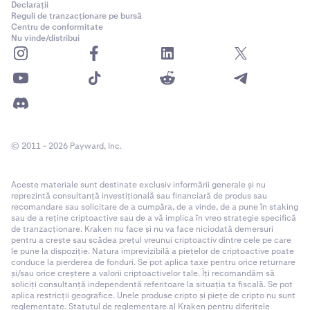
Declarații
Reguli de tranzacționare pe bursă
Centru de conformitate
Nu vinde/distribui
© 2011 - 2026 Payward, Inc.
Aceste materiale sunt destinate exclusiv informării generale și nu
reprezintă consultanță investițională sau financiară de produs sau
recomandare sau solicitare de a cumpăra, de a vinde, de a pune în staking
sau de a reține criptoactive sau de a vă implica în vreo strategie specifică
de tranzacționare. Kraken nu face și nu va face niciodată demersuri
pentru a crește sau scădea prețul vreunui criptoactiv dintre cele pe care
le pune la dispoziție. Natura imprevizibilă a piețelor de criptoactive poate
conduce la pierderea de fonduri. Se pot aplica taxe pentru orice returnare
și/sau orice creștere a valorii criptoactivelor tale. Îți recomandăm să
soliciți consultanță independentă referitoare la situația ta fiscală. Se pot
aplica restricții geografice. Unele produse cripto și piețe de cripto nu sunt
reglementate. Statutul de reglementare al Kraken pentru diferitele