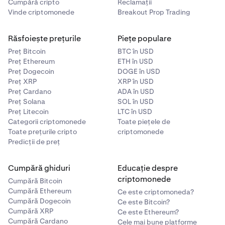
Cumpără cripto
Reclamații
care permite conectarea prin nume de utilizator și
Vinde criptomonede
Breakout Prop Trading
parolă.
•
Aplicația mobilă Kraken
- aplicație prietenoasă
Răsfoiește prețurile
Piețe populare
pentru începători unde puteți
cumpăra, vinde
și
Preț Bitcoin
BTC în USD
converti
criptomonede.
Preț Ethereum
ETH în USD
Preț Dogecoin
DOGE în USD
Preț XRP
XRP în USD
Preț Cardano
ADA în USD
Preț Solana
SOL în USD
Preț Litecoin
LTC în USD
Categorii criptomonede
Toate piețele de
Toate prețurile cripto
criptomonede
Predicții de preț
Cumpără ghiduri
Educație despre
criptomonede
Cumpără Bitcoin
Cumpără Ethereum
Ce este criptomoneda?
Cumpără Dogecoin
Ce este Bitcoin?
Cumpără XRP
Ce este Ethereum?
Cumpără Cardano
Cele mai bune platforme