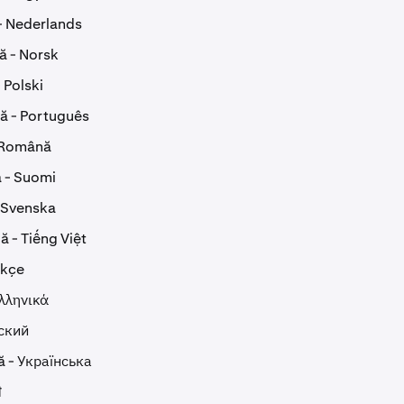
- Nederlands
ă - Norsk
 Polski
ă - Português
 Română
 - Suomi
 Svenska
 - Tiếng Việt
rkçe
λληνικά
сский
ă - Українська
ी