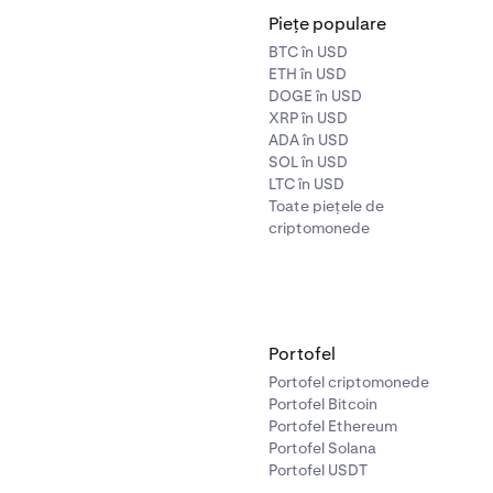
Piețe populare
BTC în USD
ETH în USD
DOGE în USD
XRP în USD
ADA în USD
SOL în USD
LTC în USD
Toate piețele de
criptomonede
Portofel
Portofel criptomonede
Portofel Bitcoin
Portofel Ethereum
Portofel Solana
Portofel USDT