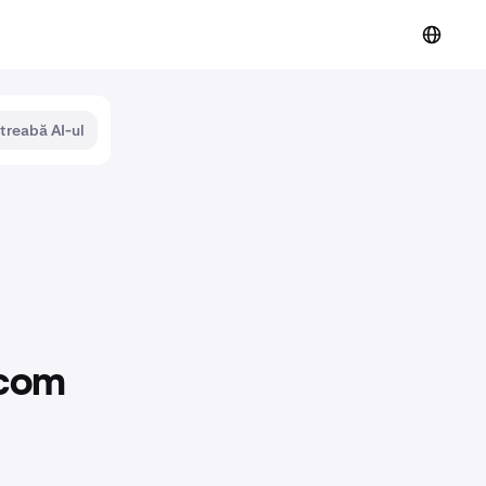
ntreabă AI-ul
.com