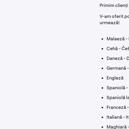
Primim clienți
V-am oferit po
urmează!
Malaeză -
Cehă - Češ
Daneză - 
Germană -
Engleză
Spaniolă -
Spaniolă l
Franceză -
Italiană - I
Maghiară 