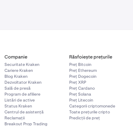
Companie
Răsfoiește prețurile
Securitate Kraken
Preț Bitcoin
Cariere Kraken
Preț Ethereum
Blog Kraken
Preț Dogecoin
Dezvoltator Kraken
Preț XRP
Sală de presă
Preț Cardano
Program de afiliere
Preț Solana
Listări de active
Preț Litecoin
Status Kraken
Categorii criptomonede
Centrul de asistență
Toate prețurile cripto
Reclamații
Predicții de preț
Breakout Prop Trading