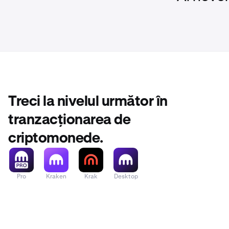
Treci la nivelul următor în
tranzacționarea de
criptomonede.
Pro
Kraken
Krak
Desktop