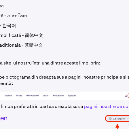
ংলা
ză - ภาษาไทย
 - 한국어
implificată - 简体中文
radițională - 繁體中文
za site-ul nostru într-una dintre aceste limbi prin:
pe pictograma din dreapta sus a paginii noastre principale și
ferată:
 limba preferată în partea dreaptă sus a
paginii noastre de c