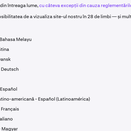
 din întreaga lume,
cu câteva excepții din cauza reglementăril
sibilitatea de a vizualiza site-ul nostru în 28 de limbi — și mult
 Bahasa Melayu
tina
Dansk
 Deutsch
 Español
atino-americană - Español (Latinoamérica)
 Français
taliano
- Magyar