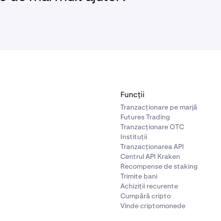
Funcții
Tranzacționare pe marjă
Futures Trading
Tranzacționare OTC
Instituții
Tranzacționarea API
Centrul API Kraken
Recompense de staking
Trimite bani
Achiziții recurente
Cumpără cripto
Vinde criptomonede