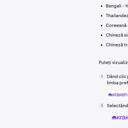
Bengali - বা
Thailande
Coreeană
Chineză s
Chineză t
Puteți vizuali
Dând clic 
1
limba pre
Selectând
2