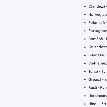
Olandeză 
Norvegian
Poloneză -
Portughez
Română -
Finlandeză
Suedeză -
Vietnameză
Turcă - Tü
Greacă - Ε
Rusă - Ру
Ucrainean
Hindi - हिन्द