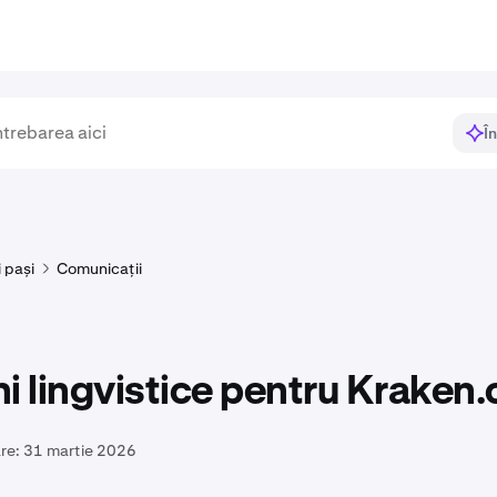
Î
i pași
Comunicații
i lingvistice pentru Kraken
re:
31 martie 2026