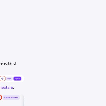
 selectând
onectare
: