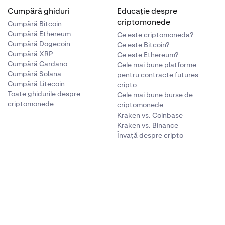
Cumpără ghiduri
Educație despre
criptomonede
Cumpără Bitcoin
Cumpără Ethereum
Ce este criptomoneda?
Cumpără Dogecoin
Ce este Bitcoin?
Cumpără XRP
Ce este Ethereum?
Cumpără Cardano
Cele mai bune platforme
Cumpără Solana
pentru contracte futures
Cumpără Litecoin
cripto
Toate ghidurile despre
Cele mai bune burse de
criptomonede
criptomonede
Kraken vs. Coinbase
Kraken vs. Binance
Învață despre cripto