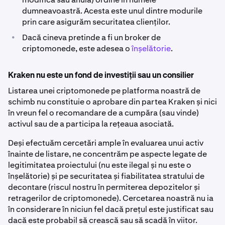
dumneavoastră. Acesta este unul dintre modurile
prin care asigurăm securitatea clienților.
•
Dacă cineva pretinde a fi un broker de
criptomonede, este adesea o
înșelătorie
.
Kraken nu este un fond de investiții sau un consilier
Listarea unei criptomonede pe platforma noastră de
schimb nu constituie o aprobare din partea Kraken și nici
în vreun fel o recomandare de a cumpăra (sau vinde)
activul sau de a participa la rețeaua asociată.
Deși efectuăm cercetări ample în evaluarea unui activ
înainte de listare, ne concentrăm pe aspecte legate de
legitimitatea proiectului (nu este ilegal și nu este o
înșelătorie) și pe securitatea și fiabilitatea stratului de
decontare (riscul nostru în permiterea depozitelor și
retragerilor de criptomonede). Cercetarea noastră nu ia
în considerare în niciun fel dacă prețul este justificat sau
dacă este probabil să crească sau să scadă în viitor.