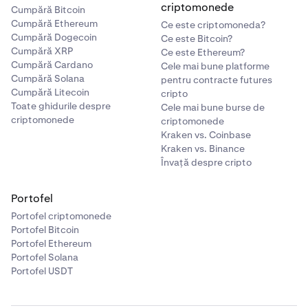
criptomonede
Cumpără Bitcoin
Cumpără Ethereum
Ce este criptomoneda?
Cumpără Dogecoin
Ce este Bitcoin?
Cumpără XRP
Ce este Ethereum?
Cumpără Cardano
Cele mai bune platforme
Cumpără Solana
pentru contracte futures
Cumpără Litecoin
cripto
Toate ghidurile despre
Cele mai bune burse de
criptomonede
criptomonede
Kraken vs. Coinbase
Kraken vs. Binance
Învață despre cripto
Portofel
Portofel criptomonede
Portofel Bitcoin
Portofel Ethereum
Portofel Solana
Portofel USDT