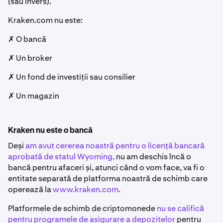
(sau invers).
Kraken.com nu este:
✗ O bancă
✗ Un broker
✗ Un fond de investiții sau consilier
✗ Un magazin
Kraken nu este o bancă
Deși
am avut cererea noastră pentru o licență bancară
aprobată de statul Wyoming,
nu am deschis încă o
bancă pentru afaceri și, atunci când o vom face, va fi o
entitate separată de platforma noastră de schimb care
operează la
www.kraken.com
.
Platformele de schimb de criptomonede
nu se califică
pentru programele de asigurare a depozitelor
pentru