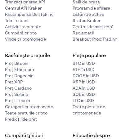
Tranzacționarea API
Sală de presă
Centrul API Kraken
Program de afiliere
Recompense de staking
Listări de active
Trimite bani
Status Kraken
Achiziții recurente
Centrul de asistență
Cumpără cripto
Reclamații
Vinde criptomonede
Breakout Prop Trading
Răsfoiește prețurile
Piețe populare
Preț Bitcoin
BTC în USD
Preț Ethereum
ETH în USD
Preț Dogecoin
DOGE în USD
Preț XRP
XRP în USD
Preț Cardano
ADA în USD
Preț Solana
SOL în USD
Preț Litecoin
LTC în USD
Categorii criptomonede
Toate piețele de
Toate prețurile cripto
criptomonede
Predicții de preț
Cumpără ghiduri
Educație despre