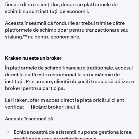
fiecare dintre clienții lor, deoarece platformele de
schimb nu sunt instituții de economii.
Aceasta înseamnă că fondurile ar trebui trimise către
platformele de schimb doar pentru tranzacționare sau
staking,** nu pentru economisire.
Kraken nu este un broker
În platformele de schimb financiare tradiționale, accesul
direct la piață este restricționat la un număr mic de
instituții. Prin urmare, clienții obișnuiți trebuie să utilizeze
brokeri pentru a participa.
La Kraken, oferim acces direct la piață oricărui client
verificat — făcând brokerii inutili.
Aceasta înseamnă că:
•
Echipa noastră de asistență nu poate gestiona (crea,
modifica sau anula) ordine în numele