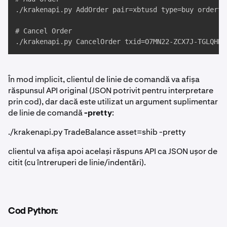
./krakenapi.py AddOrder pair=xbtusd type=buy orderty
# Cancel Order

./krakenapi.py CancelOrder txid=O7MN22-ZCX7J-TGLQHD
În mod implicit, clientul de linie de comandă va afișa
răspunsul API original (JSON potrivit pentru interpretare
prin cod), dar dacă este utilizat un argument suplimentar
de linie de comandă
-pretty
:
./krakenapi.py TradeBalance asset=shib -pretty
clientul va afișa apoi același răspuns API ca JSON ușor de
citit (cu întreruperi de linie/indentări).
Cod Python: