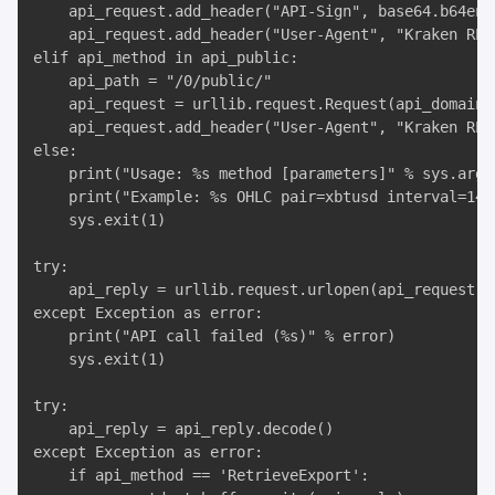
	api_request.add_header("API-Sign", base64.b64encode(api_hmacsha512.digest()))

	api_request.add_header("User-Agent", "Kraken REST API")

elif api_method in api_public:

	api_path = "/0/public/"

	api_request = urllib.request.Request(api_domain + api_path + api_method + '?' + api_data)

	api_request.add_header("User-Agent", "Kraken REST API")

else:

	print("Usage: %s method [parameters]" % sys.argv[0])

	print("Example: %s OHLC pair=xbtusd interval=1440" % sys.argv[0])

	sys.exit(1)

try:

	api_reply = urllib.request.urlopen(api_request).read()

except Exception as error:

	print("API call failed (%s)" % error)

	sys.exit(1)

try:

	api_reply = api_reply.decode()

except Exception as error:

	if api_method == 'RetrieveExport':
