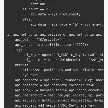
			continue

		if count == 2:

			api_data = sys.argv[count]

		else:

			api_data = api_data + "&" + sys.argv[count]

if api_method in api_private or api_method in api_tr
	api_path = "/0/private/"

	api_nonce = str(int(time.time()*1000))

	try:

		api_key = open("API_Public_Key").read().strip()

		api_secret = base64.b64decode(open("API_Private_Key").read().strip())

	except:

		print("API public key and API private (secret) key must be in plain text files called API_Public_Key and API_Private_Key")

		sys.exit(1)

	api_postdata = api_data + "&nonce=" + api_nonce

	api_postdata = api_postdata.encode('utf-8')

	api_sha256 = hashlib.sha256(api_nonce.encode('utf-8') + api_postdata).digest()

	api_hmacsha512 = hmac.new(api_secret, api_path.encode('utf-8') + api_method.encode('utf-8') + api_sha256, hashlib.sha512)

	api_request = urllib.request.Request(api_domain + api_path + api_method, api_postdata)

	api_request.add_header("API-Key", api_key)
