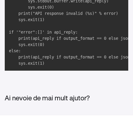
		sys.stdout.buffer.write(api_reply)

		sys.exit(0)

	print("API response invalid (%s)" % error)

	sys.exit(1)

if '"error":[]' in api_reply:

	print(api_reply if output_format == 0 else json.dumps(json.loads(api_reply), indent = 4))

	sys.exit(0)

else:

	print(api_reply if output_format == 0 else json.dumps(json.loads(api_reply), indent = 4))

	sys.exit(1)
Ai nevoie de mai mult ajutor?