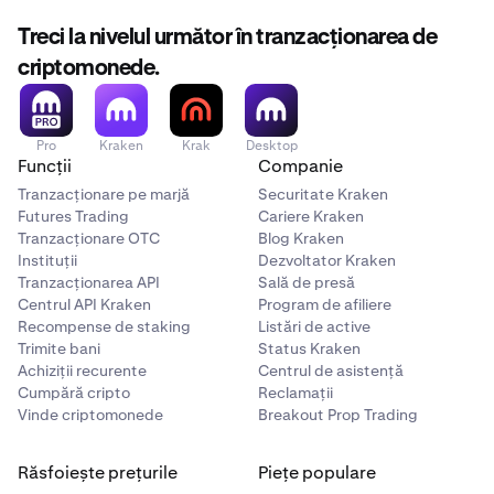
Treci la nivelul următor în tranzacționarea de
criptomonede.
Pro
Kraken
Krak
Desktop
Funcții
Companie
Tranzacționare pe marjă
Securitate Kraken
Futures Trading
Cariere Kraken
Tranzacționare OTC
Blog Kraken
Instituții
Dezvoltator Kraken
Tranzacționarea API
Sală de presă
Centrul API Kraken
Program de afiliere
Recompense de staking
Listări de active
Trimite bani
Status Kraken
Achiziții recurente
Centrul de asistență
Cumpără cripto
Reclamații
Vinde criptomonede
Breakout Prop Trading
Răsfoiește prețurile
Piețe populare