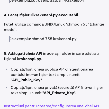
De exemplu:cd /Users/Satoshi/KrakenAPI
4
.
Faceți fișierul krakenapi.py executabil
.
Puteți utiliza comanda UNIX/Linux "chmod 755" (change
mode).
De exemplu: chmod 755 krakenapi.py
5
.
Adăugați cheia API
în același folder în care păstrați
fișierul
krakenapi.py
.
•
Copiați/lipiți cheia publică API din gestionarea
contului într-un fișier text simplu numit
"
API_Public_Key
".
•
Copiați/lipiți cheia privată (secretă) API într-un fișier
text simplu numit "
API_Private_Key
".
Instrucțiuni pentru crearea/configurarea unei chei API