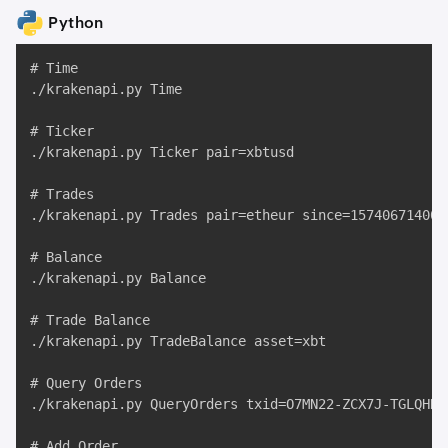
Python
# Time

./krakenapi.py Time

# Ticker

./krakenapi.py Ticker pair=xbtusd

# Trades

./krakenapi.py Trades pair=etheur since=1574067140000
# Balance

./krakenapi.py Balance

# Trade Balance

./krakenapi.py TradeBalance asset=xbt

# Query Orders

./krakenapi.py QueryOrders txid=O7MN22-ZCX7J-TGLQHD

# Add Order
