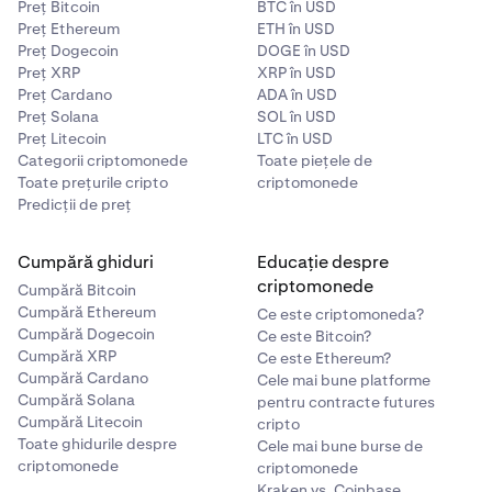
Preț Bitcoin
BTC în USD
Preț Ethereum
ETH în USD
Preț Dogecoin
DOGE în USD
Preț XRP
XRP în USD
Preț Cardano
ADA în USD
Preț Solana
SOL în USD
Preț Litecoin
LTC în USD
Categorii criptomonede
Toate piețele de
Toate prețurile cripto
criptomonede
Predicții de preț
Cumpără ghiduri
Educație despre
criptomonede
Cumpără Bitcoin
Cumpără Ethereum
Ce este criptomoneda?
Cumpără Dogecoin
Ce este Bitcoin?
Cumpără XRP
Ce este Ethereum?
Cumpără Cardano
Cele mai bune platforme
Cumpără Solana
pentru contracte futures
Cumpără Litecoin
cripto
Toate ghidurile despre
Cele mai bune burse de
criptomonede
criptomonede
Kraken vs. Coinbase