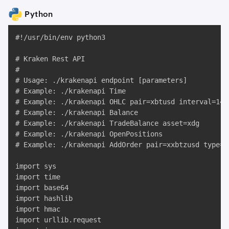
Python
#!/usr/bin/env python3

# Kraken Rest API

#

# Usage: ./krakenapi endpoint [parameters]

# Example: ./krakenapi Time

# Example: ./krakenapi OHLC pair=xbtusd interval=1440
# Example: ./krakenapi Balance

# Example: ./krakenapi TradeBalance asset=xdg

# Example: ./krakenapi OpenPositions

# Example: ./krakenapi AddOrder pair=xxbtzusd type=b
import sys

import time

import base64

import hashlib

import hmac

import urllib.request
