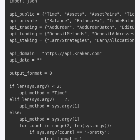
import json

api_public = {"Time", "Assets", "AssetPairs", "Ticke
api_private = {"Balance", "BalanceEx", "TradeBalance
api_trading = {"AddOrder", "AddOrderBatch", "EditOrd
api_funding = {"DepositMethods", "DepositAddresses",
api_staking = {"Earn/Strategies", "Earn/Allocations"
api_domain = "https://api.kraken.com"

api_data = ""

output_format = 0

if len(sys.argv) < 2:

	api_method = "Time"

elif len(sys.argv) == 2:

	api_method = sys.argv[1]

else:

	api_method = sys.argv[1]

	for count in range(2, len(sys.argv)):

		if sys.argv[count] == '-pretty':

			output_format = 1
