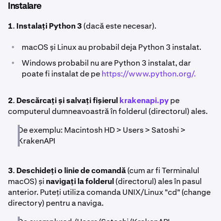
Instalare
1
.
Instalați Python 3
(dacă este necesar).
•
macOS și Linux au probabil deja Python 3 instalat.
•
Windows probabil nu are Python 3 instalat, dar
poate fi instalat de pe
https://www.python.org/.
2
.
Descărcați și salvați fișierul
krakenapi.py
pe
computerul dumneavoastră în folderul (directorul) ales.
De exemplu: Macintosh HD > Users > Satoshi >
KrakenAPI
3
.
Deschideți o linie de comandă
(cum ar fi Terminalul
macOS) și
navigați la folderul
(directorul) ales în pasul
anterior. Puteți utiliza comanda UNIX/Linux "cd" (change
directory) pentru a naviga.