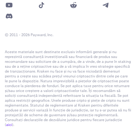
© 2011 - 2026 Payward, Inc.
Aceste materiale sunt destinate exclusiv informării generale și nu
reprezintă consultanță investițională sau financiară de produs sau
recomandare sau solicitare de a cumpăra, de a vinde, de a pune în staking
sau de a reține criptoactive sau de a vă implica în vreo strategie specifică
de tranzacționare. Kraken nu face și nu va face niciodată demersuri
pentru a crește sau scădea prețul vreunui criptoactiv dintre cele pe care
le pune la dispoziție. Natura imprevizibilă a piețelor de criptoactive poate
conduce la pierderea de fonduri. Se pot aplica taxe pentru orice returnare
și/sau orice creștere a valorii criptoactivelor tale. Îți recomandăm să
soliciți consultanță independentă referitoare la situația ta fiscală. Se pot
aplica restricții geografice. Unele produse cripto și piețe de cripto nu sunt
reglementate. Statutul de reglementare al Kraken pentru diferitele
produse și servicii variază în funcție de jurisdicție, iar tu s-ar putea să nu fii
protejat(ă) de scheme de guvernare și/sau protecție reglementară.
Consultați declarațiile de dezvăluire juridice pentru fiecare jurisdicție
(
aici
).