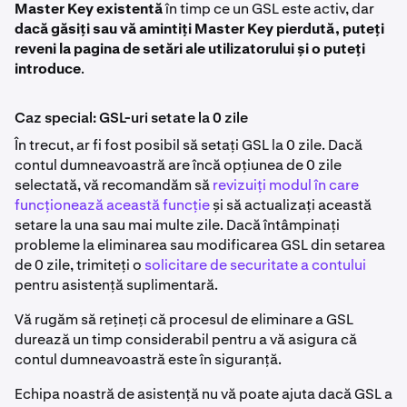
Master Key existentă
în timp ce un GSL este activ, dar
setări ale utilizatorului. Faceți clic pe
Deactivate GSL
În cele din urmă, faceți clic pe
Unlock now
, apoi
4
dacă găsiți sau vă amintiți Master Key pierdută, puteți
în partea dreaptă a bannerului.
utilizați Master Key pentru a elimina GSL imediat.
reveni la pagina de setări ale utilizatorului și o puteți
introduce
.
Aceasta va iniția cronometrul de eliminare și vă va
4
oferi opțiunea de a debloca GSL imediat,
introducând Master Key. Durata rămasă și ora exactă
Caz special: GSL-uri setate la 0 zile
a eliminării sunt afișate pentru comoditatea
În trecut, ar fi fost posibil să setați GSL la 0 zile. Dacă
dumneavoastră.
contul dumneavoastră are încă opțiunea de 0 zile
selectată, vă recomandăm să
revizuiți modul în care
funcționează această funcție
și să actualizați această
setare la una sau mai multe zile. Dacă întâmpinați
probleme la eliminarea sau modificarea GSL din setarea
de 0 zile, trimiteți o
solicitare de securitate a contului
pentru asistență suplimentară.
Vă rugăm să rețineți că procesul de eliminare a GSL
durează un timp considerabil pentru a vă asigura că
contul dumneavoastră este în siguranță.
Echipa noastră de asistență nu vă poate ajuta dacă GSL a