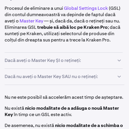
Procesul de eliminare a unui
Global Settings Lock
(GSL)
din contul dumneavoastră va depinde de faptul dacă
aveți o
Master Key
— și, dacă da, dacă o rețineți sau nu.
Eliminarea GSL
trebuie să aibă loc pe Kraken Pro
; dacă
sunteți pe Kraken, utilizați selectorul de produse din
colțul din dreapta sus pentru a trece la Kraken Pro.
Dacă aveți o Master Key ȘI o rețineți:
Dacă nu aveți o Master Key SAU nu o rețineți:
Conectați-vă la contul dumneavoastră Kraken pe
1
Kraken Pro
.
Faceți clic pe
pictograma de profil
din colțul din
Conectați-vă la contul dumneavoastră Kraken pe
2
1
Nu ne este posibil să accelerăm acest timp de așteptare.
dreapta sus al paginii.
Kraken Pro
.
Nu există
nicio modalitate de a adăuga o nouă Master
Un banner va fi afișat în partea de sus a paginii de
Faceți clic pe
pictograma de profil
din colțul din
3
2
Key
în timp ce un GSL este activ.
setări ale utilizatorului. Faceți clic pe
Deactivate GSL
dreapta sus al paginii.
în partea dreaptă a bannerului.
De asemenea, nu există
nicio modalitate de a schimba o
Un banner va fi afișat în partea de sus a paginii de
3