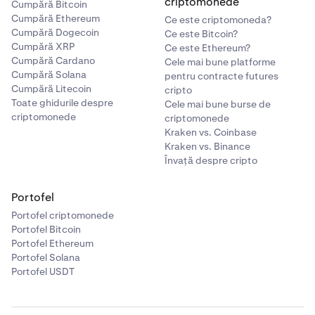
criptomonede
Cumpără Bitcoin
Cumpără Ethereum
Ce este criptomoneda?
Cumpără Dogecoin
Ce este Bitcoin?
Cumpără XRP
Ce este Ethereum?
Cumpără Cardano
Cele mai bune platforme
Cumpără Solana
pentru contracte futures
Cumpără Litecoin
cripto
Toate ghidurile despre
Cele mai bune burse de
criptomonede
criptomonede
Kraken vs. Coinbase
Kraken vs. Binance
Învață despre cripto
Portofel
Portofel criptomonede
Portofel Bitcoin
Portofel Ethereum
Portofel Solana
Portofel USDT