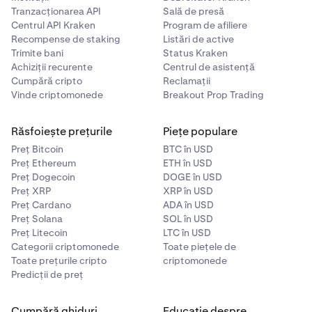
Tranzacționarea API
Sală de presă
Centrul API Kraken
Program de afiliere
Recompense de staking
Listări de active
Trimite bani
Status Kraken
Achiziții recurente
Centrul de asistență
Cumpără cripto
Reclamații
Vinde criptomonede
Breakout Prop Trading
Răsfoiește prețurile
Piețe populare
Preț Bitcoin
BTC în USD
Preț Ethereum
ETH în USD
Preț Dogecoin
DOGE în USD
Preț XRP
XRP în USD
Preț Cardano
ADA în USD
Preț Solana
SOL în USD
Preț Litecoin
LTC în USD
Categorii criptomonede
Toate piețele de
Toate prețurile cripto
criptomonede
Predicții de preț
Cumpără ghiduri
Educație despre