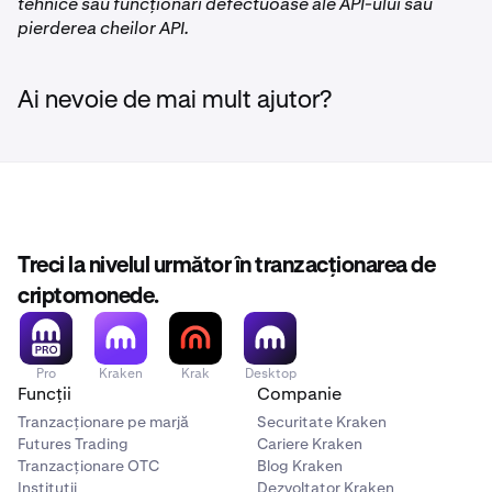
tehnice sau funcționări defectuoase ale API-ului sau
pierderea cheilor API.
Ai nevoie de mai mult ajutor?
Treci la nivelul următor în tranzacționarea de
criptomonede.
Pro
Kraken
Krak
Desktop
Funcții
Companie
Tranzacționare pe marjă
Securitate Kraken
Futures Trading
Cariere Kraken
Tranzacționare OTC
Blog Kraken
Instituții
Dezvoltator Kraken