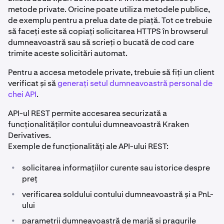
metode private. Oricine poate utiliza metodele publice,
de exemplu pentru a prelua date de piață. Tot ce trebuie
să faceți este să copiați solicitarea HTTPS în browserul
dumneavoastră sau să scrieți o bucată de cod care
trimite aceste solicitări automat.
Pentru a accesa metodele private, trebuie să fiți un client
verificat și să
generați setul dumneavoastră personal de
chei API
.
API-ul REST permite accesarea securizată a
funcționalităților contului dumneavoastră Kraken
Derivatives.
Exemple de funcționalități ale API-ului REST:
•
solicitarea informațiilor curente sau istorice despre
preț
•
verificarea soldului contului dumneavoastră și a PnL-
ului
•
parametrii dumneavoastră de marjă și pragurile