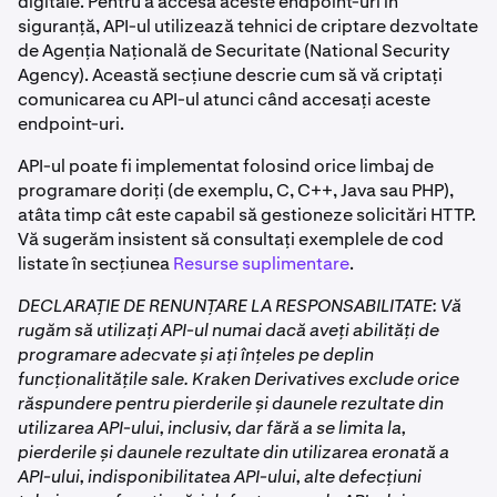
digitale. Pentru a accesa aceste endpoint-uri în
siguranță, API-ul utilizează tehnici de criptare dezvoltate
de Agenția Națională de Securitate (National Security
Agency). Această secțiune descrie cum să vă criptați
comunicarea cu API-ul atunci când accesați aceste
endpoint-uri.
API-ul poate fi implementat folosind orice limbaj de
programare doriți (de exemplu, C, C++, Java sau PHP),
atâta timp cât este capabil să gestioneze solicitări HTTP.
Vă sugerăm insistent să consultați exemplele de cod
listate în secțiunea
Resurse suplimentare
.
DECLARAȚIE DE RENUNȚARE LA RESPONSABILITATE: Vă
rugăm să utilizați API-ul numai dacă aveți abilități de
programare adecvate și ați înțeles pe deplin
funcționalitățile sale. Kraken Derivatives exclude orice
răspundere pentru pierderile și daunele rezultate din
utilizarea API-ului, inclusiv, dar fără a se limita la,
pierderile și daunele rezultate din utilizarea eronată a
API-ului, indisponibilitatea API-ului, alte defecțiuni