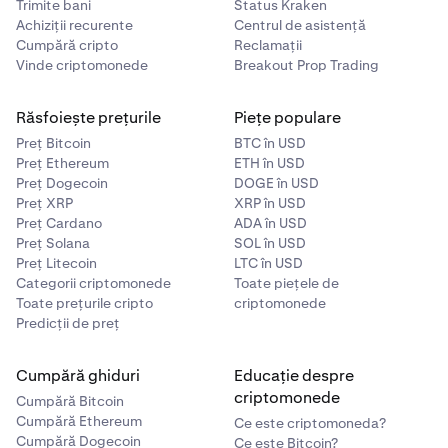
Trimite bani
Status Kraken
Achiziții recurente
Centrul de asistență
Cumpără cripto
Reclamații
Vinde criptomonede
Breakout Prop Trading
Răsfoiește prețurile
Piețe populare
Preț Bitcoin
BTC în USD
Preț Ethereum
ETH în USD
Preț Dogecoin
DOGE în USD
Preț XRP
XRP în USD
Preț Cardano
ADA în USD
Preț Solana
SOL în USD
Preț Litecoin
LTC în USD
Categorii criptomonede
Toate piețele de
Toate prețurile cripto
criptomonede
Predicții de preț
Cumpără ghiduri
Educație despre
criptomonede
Cumpără Bitcoin
Cumpără Ethereum
Ce este criptomoneda?
Cumpără Dogecoin
Ce este Bitcoin?