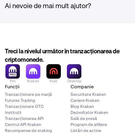
Ai nevoie de mai mult ajutor?
Treci la nivelul următor în tranzacționarea de
criptomonede.
Pro
Kraken
Krak
Desktop
Funcții
Companie
Tranzacționare pe marjă
Securitate Kraken
Futures Trading
Cariere Kraken
Tranzacționare OTC
Blog Kraken
Instituții
Dezvoltator Kraken
Tranzacționarea API
Sală de presă
Centrul API Kraken
Program de afiliere
Recompense de staking
Listări de active