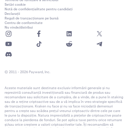
Termene de furnizare a serviciului
Setări cookie
Notă de confidențialitate pentru candidați
Declarații
Reguli de tranzacționare pe bursă
Centru de conformitate
Nu vinde/distribui
© 2011 - 2026 Payward, Inc.
Aceste materiale sunt destinate exclusiv informării generale și nu
reprezintă consultanță investițională sau financiară de produs sau
recomandare sau solicitare de a cumpăra, de a vinde, de a pune în staking
sau de a reține criptoactive sau de a vă implica în vreo strategie specifică
de tranzacționare. Kraken nu face și nu va face niciodată demersuri
pentru a crește sau scădea prețul vreunui criptoactiv dintre cele pe care
le pune la dispoziție. Natura imprevizibilă a piețelor de criptoactive poate
conduce la pierderea de fonduri. Se pot aplica taxe pentru orice returnare
și/sau orice creștere a valorii criptoactivelor tale. Îți recomandăm să