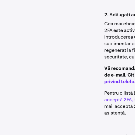
2. Adăugați au
Cea mai efici
2FA este acti
introducerea 
suplimentar es
regenerat la f
securitate, cu
Vă recomandă
de e-mail. Cit
privind telef
Pentru o listă
acceptă 2FA, f
mail acceptă 2
asistență.