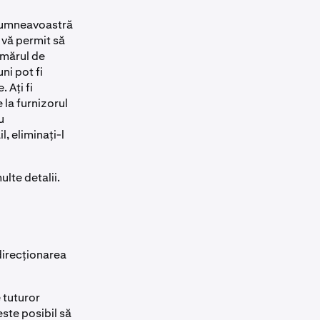
 dumneavoastră
a vă permit să
umărul de
ni pot fi
 Ați fi
 la furnizorul
u
, eliminați-l
lte detalii.
edirecționarea
 tuturor
ste posibil să