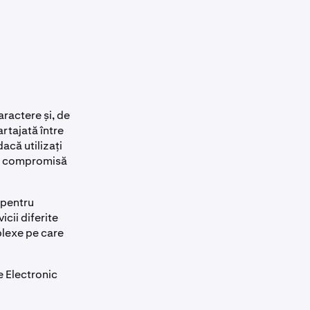
ractere și, de
rtajată între
acă utilizați
fie compromisă
 pentru
icii diferite
plexe pe care
e Electronic