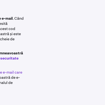
 e-mail
. Când
esită
Acest cod
astră și este
 cheie de
dumneavoastră
 securitate
de e-mail care
oastră de e-
nalul de