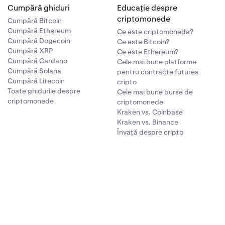
Cumpără ghiduri
Educație despre
criptomonede
Cumpără Bitcoin
Cumpără Ethereum
Ce este criptomoneda?
Cumpără Dogecoin
Ce este Bitcoin?
Cumpără XRP
Ce este Ethereum?
Cumpără Cardano
Cele mai bune platforme
Cumpără Solana
pentru contracte futures
Cumpără Litecoin
cripto
Toate ghidurile despre
Cele mai bune burse de
criptomonede
criptomonede
Kraken vs. Coinbase
Kraken vs. Binance
Învață despre cripto