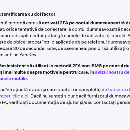
tentificarea cu doi factori
entă metodă este să
activați 2FA pe contul dumneavoastră de
vat, orice tentativă de conectare la contul dumneavoastră nec
unui cod suplimentar pe lângă numele de utilizator și parolă. 
te de obicei stocat într-o aplicație de pe telefonul dumneavo
iecare 30 de secunde. Este, de asemenea, posibil să utilizați o
m ar fi un YubiKey.
m insistent să utilizați o metodă 2FA non-SMS pe contul 
iți mai multe despre motivele pentru care, în
avizul nostru de
oanele mobile
.
 (neîntreținută de noi și care poate fi incompletă) de
furnizori 
aceți clic aici
. Dacă nu sunteți sigur dacă furnizorul dumneav
FA, verificați documentația de ajutor și/sau contactați perso