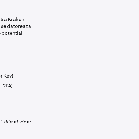
stră Kraken
u se datorează
 potențial
er Key)
 (2FA)
utilizați doar