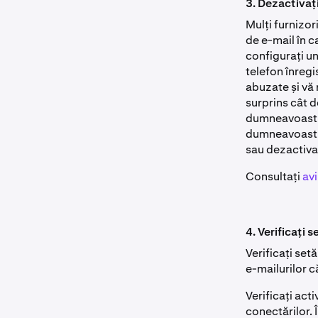
3. Dezactivați
Mulți furnizo
de e-mail în c
configurați u
telefon înregi
abuzate și vă 
surprins cât d
dumneavoastră
dumneavoastră.
sau dezactiva
Consultați
avi
4. Verificați s
Verificați set
e-mailurilor c
Verificați act
conectărilor. 