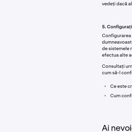
vedeți dacă a
5. Configurați
Configurarea 
dumneavoastră
de sistemele n
efectua alte a
Consultați ur
cum să-l confi
•
Ce este c
•
Cum confi
Ai nevoi