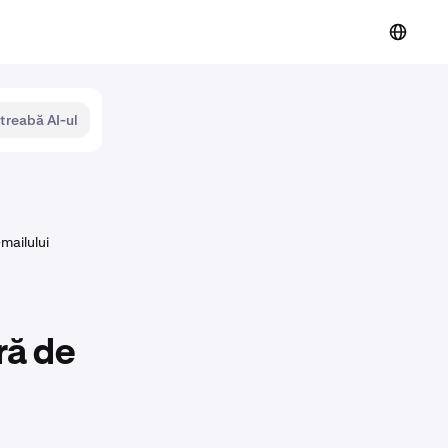
ntreabă AI-ul
mailului
ră de