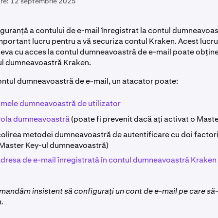
re:
12 septembrie 2025
siguranță a contului de e-mail înregistrat la contul dumneavoa
important lucru pentru a vă securiza contul Kraken. Acest lucr
ineva cu acces la contul dumneavoastră de e-mail poate obține
ul dumneavoastră Kraken.
ontul dumneavoastră de e-mail, un atacator poate:
numele dumneavoastră de utilizator
rola dumneavoastră
(poate fi prevenit dacă ați activat o Mast
colirea metodei dumneavoastră de autentificare cu doi factori
 Master Key-ul dumneavoastră)
dresa de e-mail înregistrată în contul dumneavoastră Kraken
andăm insistent să configurați un cont de e-mail pe care să-l 
.