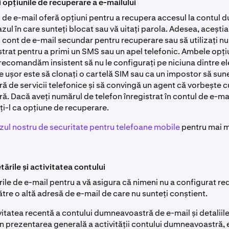
 opțiunile de recuperare a e-mailului
ri de e-mail oferă opțiuni pentru a recupera accesul la contul
azul în care sunteți blocat sau vă uitați parola. Adesea, acești
n cont de e-mail secundar pentru recuperare sau să utilizați n
strat pentru a primi un SMS sau un apel telefonic. Ambele opțiu
recomandăm insistent să nu le configurați pe niciuna dintre ele.
e ușor este să clonați o cartelă SIM sau ca un impostor să sune
 de servicii telefonice și să convingă un agent că vorbește c
 Dacă aveți numărul de telefon înregistrat în contul de e-mail
ți-l ca opțiune de recuperare.
zul nostru de securitate pentru telefoane mobile
pentru mai mu
etările și activitatea contului
ările de e-mail pentru a vă asigura că nimeni nu a configurat r
ătre o altă adresă de e-mail de care nu sunteți conștient.
ivitatea recentă a contului dumneavoastră de e-mail și detaliile
În prezentarea generală a activității contului dumneavoastră, e