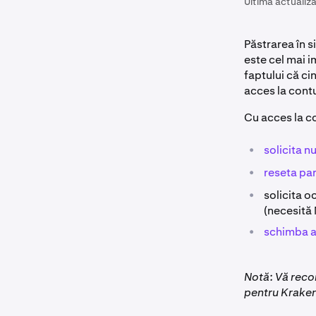
Ultima actualiza
Păstrarea în 
este cel mai 
faptului că c
acces la cont
Cu acces la c
•
solicita 
•
reseta pa
•
solicita o
(necesită
•
schimba a
Notă: Vă recom
pentru Kraken