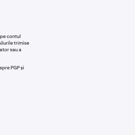
 pe contul
urile trimise
zator sau a
spre PGP și