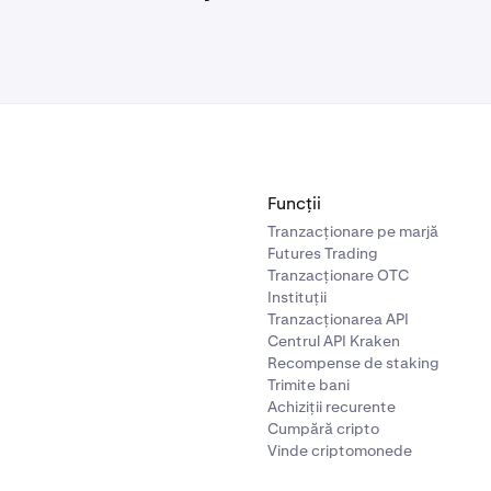
Funcții
Tranzacționare pe marjă
Futures Trading
Tranzacționare OTC
Instituții
Tranzacționarea API
Centrul API Kraken
Recompense de staking
Trimite bani
Achiziții recurente
Cumpără cripto
Vinde criptomonede