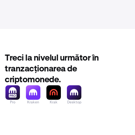
Treci la nivelul următor în
tranzacționarea de
criptomonede.
Pro
Kraken
Krak
Desktop