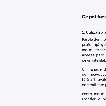
Ce pot face
1. Utilizați o
Parola dumneav
preferință, ge
mai multe serv
aceeași parol
pe un site sla
Un manager de
dumneavoastră, 
fără a fi nev
oamenii este p
Pentru mai mul
Frontier Found