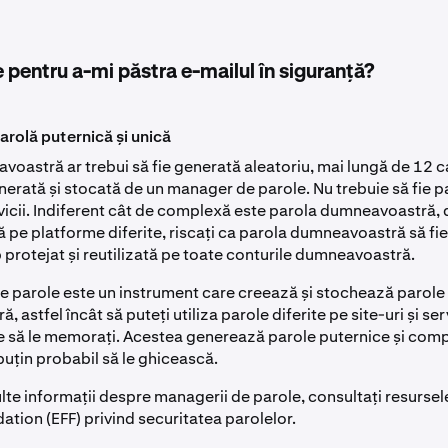
 pentru a-mi păstra e-mailul în siguranță?
 parolă puternică și unică
oastră ar trebui să fie generată aleatoriu, mai lungă de 12 ca
nerată și stocată de un manager de parole. Nu trebuie să fie pa
icii. Indiferent cât de complexă este parola dumneavoastră, d
ă pe platforme diferite, riscați ca parola dumneavoastră să 
b protejat și reutilizată pe toate conturile dumneavoastră.
 parole este un instrument care creează și stochează parole
astfel încât să puteți utiliza parole diferite pe site-uri și serv
oie să le memorați. Acestea generează parole puternice și com
uțin probabil să le ghicească.
te informații despre managerii de parole, consultați resursel
ation (EFF) privind securitatea parolelor.