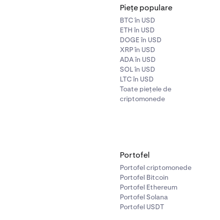
Piețe populare
BTC în USD
ETH în USD
DOGE în USD
XRP în USD
ADA în USD
SOL în USD
LTC în USD
Toate piețele de
criptomonede
Portofel
Portofel criptomonede
Portofel Bitcoin
Portofel Ethereum
Portofel Solana
Portofel USDT