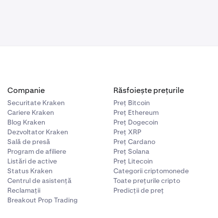
Companie
Răsfoiește prețurile
Securitate Kraken
Preț Bitcoin
Cariere Kraken
Preț Ethereum
Blog Kraken
Preț Dogecoin
Dezvoltator Kraken
Preț XRP
Sală de presă
Preț Cardano
Program de afiliere
Preț Solana
Listări de active
Preț Litecoin
Status Kraken
Categorii criptomonede
Centrul de asistență
Toate prețurile cripto
Reclamații
Predicții de preț
Breakout Prop Trading