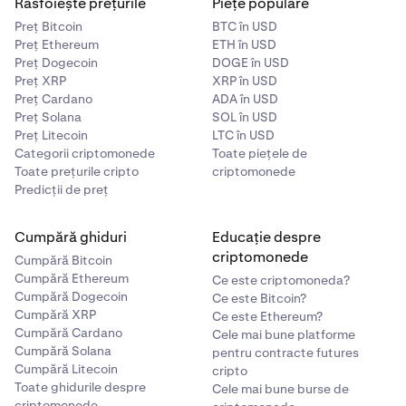
Răsfoiește prețurile
Piețe populare
Preț Bitcoin
BTC în USD
Preț Ethereum
ETH în USD
Preț Dogecoin
DOGE în USD
Preț XRP
XRP în USD
Preț Cardano
ADA în USD
Preț Solana
SOL în USD
Preț Litecoin
LTC în USD
Categorii criptomonede
Toate piețele de
Toate prețurile cripto
criptomonede
Predicții de preț
Cumpără ghiduri
Educație despre
criptomonede
Cumpără Bitcoin
Cumpără Ethereum
Ce este criptomoneda?
Cumpără Dogecoin
Ce este Bitcoin?
Cumpără XRP
Ce este Ethereum?
Cumpără Cardano
Cele mai bune platforme
Cumpără Solana
pentru contracte futures
Cumpără Litecoin
cripto
Toate ghidurile despre
Cele mai bune burse de
criptomonede