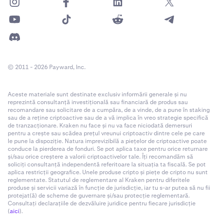
© 2011 - 2026 Payward, Inc.
Aceste materiale sunt destinate exclusiv informării generale și nu
reprezintă consultanță investițională sau financiară de produs sau
recomandare sau solicitare de a cumpăra, de a vinde, de a pune în staking
sau de a reține criptoactive sau de a vă implica în vreo strategie specifică
de tranzacționare. Kraken nu face și nu va face niciodată demersuri
pentru a crește sau scădea prețul vreunui criptoactiv dintre cele pe care
le pune la dispoziție. Natura imprevizibilă a piețelor de criptoactive poate
conduce la pierderea de fonduri. Se pot aplica taxe pentru orice returnare
și/sau orice creștere a valorii criptoactivelor tale. Îți recomandăm să
soliciți consultanță independentă referitoare la situația ta fiscală. Se pot
aplica restricții geografice. Unele produse cripto și piețe de cripto nu sunt
reglementate. Statutul de reglementare al Kraken pentru diferitele
produse și servicii variază în funcție de jurisdicție, iar tu s-ar putea să nu fii
protejat(ă) de scheme de guvernare și/sau protecție reglementară.
Consultați declarațiile de dezvăluire juridice pentru fiecare jurisdicție
(
aici
).