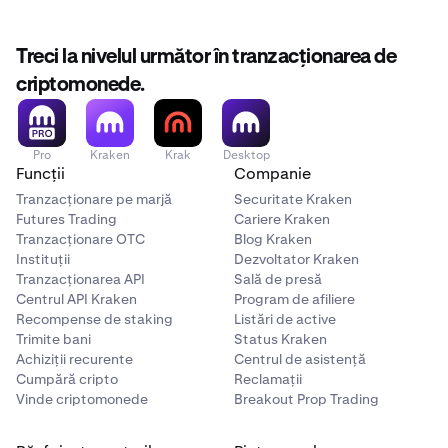
Treci la nivelul următor în tranzacționarea de
criptomonede.
Pro
Kraken
Krak
Desktop
Funcții
Companie
Tranzacționare pe marjă
Securitate Kraken
Futures Trading
Cariere Kraken
Tranzacționare OTC
Blog Kraken
Instituții
Dezvoltator Kraken
Tranzacționarea API
Sală de presă
Centrul API Kraken
Program de afiliere
Recompense de staking
Listări de active
Trimite bani
Status Kraken
Achiziții recurente
Centrul de asistență
Cumpără cripto
Reclamații
Vinde criptomonede
Breakout Prop Trading