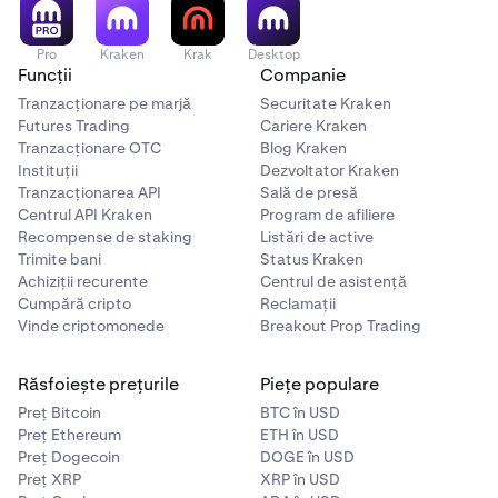
Pro
Kraken
Krak
Desktop
Funcții
Companie
Tranzacționare pe marjă
Securitate Kraken
Futures Trading
Cariere Kraken
Tranzacționare OTC
Blog Kraken
Instituții
Dezvoltator Kraken
Tranzacționarea API
Sală de presă
Centrul API Kraken
Program de afiliere
Recompense de staking
Listări de active
Trimite bani
Status Kraken
Achiziții recurente
Centrul de asistență
Cumpără cripto
Reclamații
Vinde criptomonede
Breakout Prop Trading
Răsfoiește prețurile
Piețe populare
Preț Bitcoin
BTC în USD
Preț Ethereum
ETH în USD
Preț Dogecoin
DOGE în USD
Preț XRP
XRP în USD