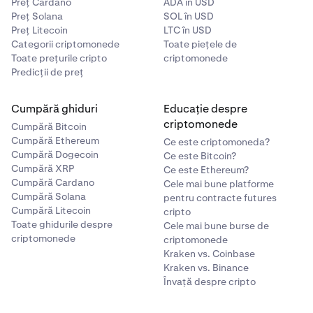
Preț Cardano
ADA în USD
Preț Solana
SOL în USD
Preț Litecoin
LTC în USD
Categorii criptomonede
Toate piețele de
Toate prețurile cripto
criptomonede
Predicții de preț
Cumpără ghiduri
Educație despre
criptomonede
Cumpără Bitcoin
Cumpără Ethereum
Ce este criptomoneda?
Cumpără Dogecoin
Ce este Bitcoin?
Cumpără XRP
Ce este Ethereum?
Cumpără Cardano
Cele mai bune platforme
Cumpără Solana
pentru contracte futures
Cumpără Litecoin
cripto
Toate ghidurile despre
Cele mai bune burse de
criptomonede
criptomonede
Kraken vs. Coinbase
Kraken vs. Binance
Învață despre cripto