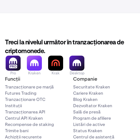
Treci la nivelul următor în tranzacționarea de
criptomonede.
Pro
Kraken
Krak
Desktop
Funcții
Companie
Tranzacționare pe marjă
Securitate Kraken
Futures Trading
Cariere Kraken
Tranzacționare OTC
Blog Kraken
Instituții
Dezvoltator Kraken
Tranzacționarea API
Sală de presă
Centrul API Kraken
Program de afiliere
Recompense de staking
Listări de active
Trimite bani
Status Kraken
Achiziții recurente
Centrul de asistență