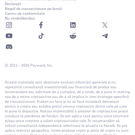
Declarații
Reguli de tranzacționare pe bursă
Centru de conformitate
Nu vinde/distribui
© 2011 - 2026 Payward, Inc.
Aceste materiale sunt destinate exclusiv informării generale și nu
reprezintă consultanță investițională sau financiară de produs sau
recomandare sau solicitare de a cumpăra, de a vinde, de a pune în staking
sau de a reține criptoactive sau de a vă implica în vreo strategie specifică
de tranzacționare. Kraken nu face și nu va face niciodată demersuri
pentru a crește sau scădea prețul vreunui criptoactiv dintre cele pe care
le pune la dispoziție. Natura imprevizibilă a piețelor de criptoactive poate
conduce la pierderea de fonduri. Se pot aplica taxe pentru orice returnare
și/sau orice creștere a valorii criptoactivelor tale. Îți recomandăm să
soliciți consultanță independentă referitoare la situația ta fiscală. Se pot
aplica restricții geografice. Unele produse cripto și piețe de cripto nu sunt