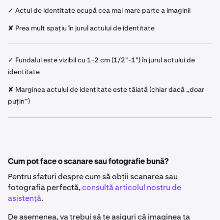
✓ Actul de identitate ocupă cea mai mare parte a imaginii
✘ Prea mult spațiu în jurul actului de identitate
✓ Fundalul este vizibil cu 1-2 cm (1/2"-1") în jurul actului de
identitate
✘ Marginea actului de identitate este tăiată (chiar dacă „doar
puțin”)
Cum pot face o scanare sau fotografie bună?
Pentru sfaturi despre cum să obții scanarea sau
fotografia perfectă,
consultă articolul nostru de
asistență
.
De asemenea, va trebui să te asiguri că imaginea ta