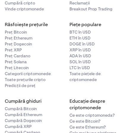
Cumpără cripto
Reclamații
Vinde criptomonede
Breakout Prop Trading
Răsfoiește prețurile
Piețe populare
Preț Bitcoin
BTC în USD
Preț Ethereum
ETH în USD
Preț Dogecoin
DOGE în USD
Preț XRP
XRP în USD
Preț Cardano
ADA în USD
Preț Solana
SOL în USD
Preț Litecoin
LTC în USD
Categorii criptomonede
Toate piețele de
Toate prețurile cripto
criptomonede
Predicții de preț
Cumpără ghiduri
Educație despre
criptomonede
Cumpără Bitcoin
Cumpără Ethereum
Ce este criptomoneda?
Cumpără Dogecoin
Ce este Bitcoin?
Cumpără XRP
Ce este Ethereum?
Cumpără Cardano
Cele mai bune platforme