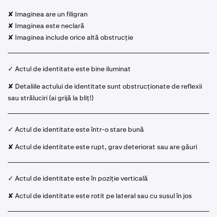
✘ Imaginea are un filigran
✘ Imaginea este neclară
✘ Imaginea include orice altă obstrucție
✓ Actul de identitate este bine iluminat
✘ Detaliile actului de identitate sunt obstrucționate de reflexii
sau străluciri (ai grijă la bliț!)
✓ Actul de identitate este într-o stare bună
✘ Actul de identitate este rupt, grav deteriorat sau are găuri
✓ Actul de identitate este în poziție verticală
✘ Actul de identitate este rotit pe lateral sau cu susul în jos