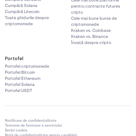
Cumpără Solana
pentru contracte futures
Cumpără Litecoin
cripto
Toate ghidurile despre
Cele mai bune burse de
criptomonede
criptomonede
Kraken vs. Coinbase
Kraken vs. Binance
Învață despre cripto
Portofel
Portofel criptomonede
Portofel Bitcoin
Portofel Ethereum
Portofel Solana
Portofel USDT
Notificare de confidențialitate
Termene de furnizare a serviciului
Setări cookie
Notă de confidențialitate pentru candidați