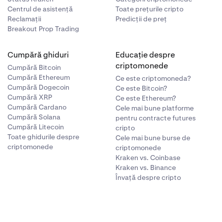
Centrul de asistență
Toate prețurile cripto
Reclamații
Predicții de preț
Breakout Prop Trading
Cumpără ghiduri
Educație despre
criptomonede
Cumpără Bitcoin
Cumpără Ethereum
Ce este criptomoneda?
Cumpără Dogecoin
Ce este Bitcoin?
Cumpără XRP
Ce este Ethereum?
Cumpără Cardano
Cele mai bune platforme
Cumpără Solana
pentru contracte futures
Cumpără Litecoin
cripto
Toate ghidurile despre
Cele mai bune burse de
criptomonede
criptomonede
Kraken vs. Coinbase
Kraken vs. Binance
Învață despre cripto