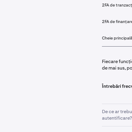
2FA de tranzac
2FA de finanțar
Cheie principal
Fiecare funcți
de mai sus, p
Întrebări fre
De ce ar trebu
autentificare?