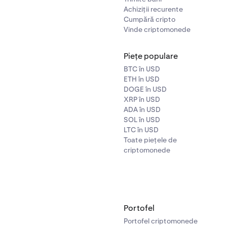
Achiziții recurente
Cumpără cripto
Vinde criptomonede
Piețe populare
BTC în USD
ETH în USD
DOGE în USD
XRP în USD
ADA în USD
SOL în USD
LTC în USD
Toate piețele de
criptomonede
Portofel
Portofel criptomonede