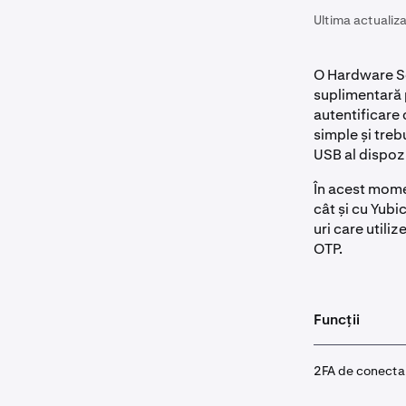
Ultima actualiza
O Hardware Sec
suplimentară 
autentificare 
simple și treb
USB al dispozi
În acest mome
cât și cu Yub
uri care util
OTP.
Funcții
2FA de conecta