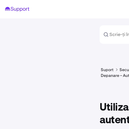
Suport
Secur
Depanare – Aute
Utiliz
autent