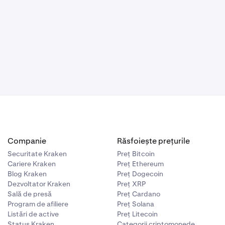
curity Key-
ificabile ale
către Kraken
ți găsi mai
ană.
tunci îți va
 tău pe site-
y Key poate
să introduci
 de conectare
pentru a
Companie
Răsfoiește prețurile
Securitate Kraken
Preț Bitcoin
Cariere Kraken
Preț Ethereum
Blog Kraken
Preț Dogecoin
Dezvoltator Kraken
Preț XRP
Sală de presă
Preț Cardano
Program de afiliere
Preț Solana
Listări de active
Preț Litecoin
Status Kraken
Categorii criptomonede