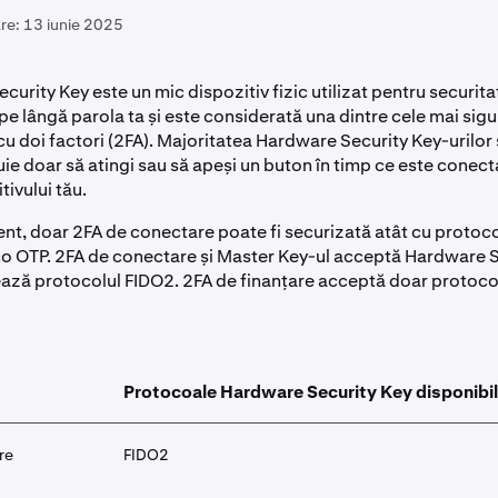
re:
13 iunie 2025
urity Key este un mic dispozitiv fizic utilizat pentru securita
pe lângă parola ta și este considerată una dintre cele mai si
cu doi factori (2FA). Majoritatea Hardware Security Key-urilor
uie doar să atingi sau să apeși un buton în timp ce este conect
tivului tău.
nt, doar 2FA de conectare poate fi securizată atât cu protoc
ico OTP. 2FA de conectare și Master Key-ul acceptă Hardware 
izează protocolul FIDO2. 2FA de finanțare acceptă doar protoco
Protocoale Hardware Security Key disponibi
re
FIDO2