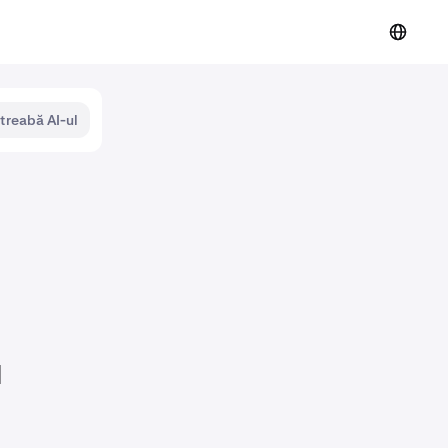
ntreabă AI-ul
u