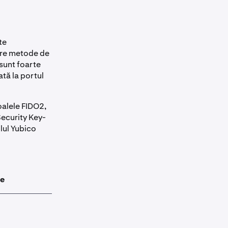
te
gure metode de
 sunt foarte
ată la portul
oalele FIDO2,
Security Key-
lul Yubico
le