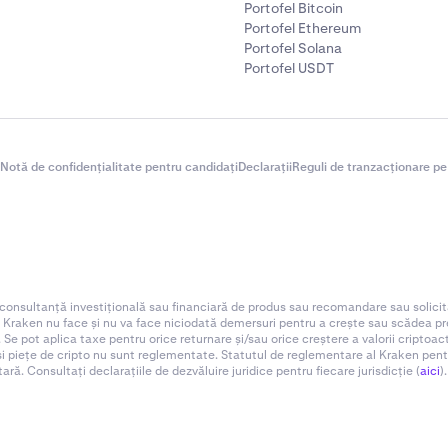
Portofel Bitcoin
Portofel Ethereum
Portofel Solana
Portofel USDT
Notă de confidențialitate pentru candidați
Declarații
Reguli de tranzacționare pe
 consultanță investițională sau financiară de produs sau recomandare sau solicit
. Kraken nu face și nu va face niciodată demersuri pentru a crește sau scădea preț
 Se pot aplica taxe pentru orice returnare și/sau orice creștere a valorii criptoa
 și piețe de cripto nu sunt reglementate. Statutul de reglementare al Kraken pentru d
ă. Consultați declarațiile de dezvăluire juridice pentru fiecare jurisdicție (
aici
).