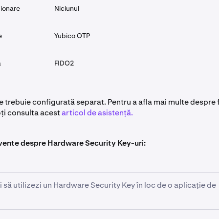
ționare
Niciunul
e
Yubico OTP
ă
FIDO2
e trebuie configurată separat. Pentru a afla mai multe despre 
oți consulta acest
articol de asistență.
cvente despre Hardware Security Key-uri:
i să utilizezi un Hardware Security Key în loc de o aplicație de