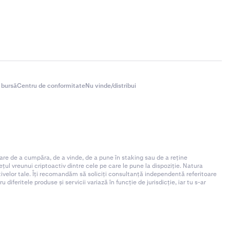
 bursă
Centru de conformitate
Nu vinde/distribui
are de a cumpăra, de a vinde, de a pune în staking sau de a reține
ul vreunui criptoactiv dintre cele pe care le pune la dispoziție. Natura
ctivelor tale. Îți recomandăm să soliciți consultanță independentă referitoare
iferitele produse și servicii variază în funcție de jurisdicție, iar tu s-ar