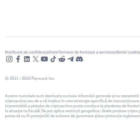
Notificare de confidențialitate
Termene de furnizare a serviciului
Setări cookie
© 2011 - 2026 Payward, Inc.
Aceste materiale sunt destinate exclusiv informării generale și nu reprezintă
criptoactive sau de a vă implica în vreo strategie specifică de tranzacționare
imprevizibilă a piețelor de criptoactive poate conduce la pierderea de fonduri.
la situația ta fiscală. Se pot aplica restricții geografice. Unele produse cripto
putea să nu fii protejat(ă) de scheme de guvernare și/sau protecție reglementar