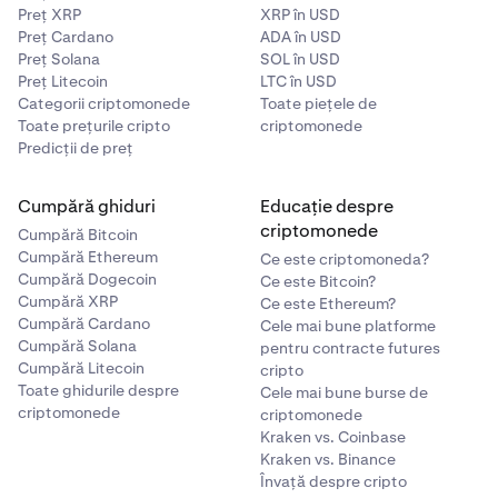
Preț XRP
XRP în USD
Preț Cardano
ADA în USD
Preț Solana
SOL în USD
Preț Litecoin
LTC în USD
Categorii criptomonede
Toate piețele de
Toate prețurile cripto
criptomonede
Predicții de preț
Cumpără ghiduri
Educație despre
criptomonede
Cumpără Bitcoin
Cumpără Ethereum
Ce este criptomoneda?
Cumpără Dogecoin
Ce este Bitcoin?
Cumpără XRP
Ce este Ethereum?
Cumpără Cardano
Cele mai bune platforme
Cumpără Solana
pentru contracte futures
Cumpără Litecoin
cripto
Toate ghidurile despre
Cele mai bune burse de
criptomonede
criptomonede
Kraken vs. Coinbase
Kraken vs. Binance
Învață despre cripto