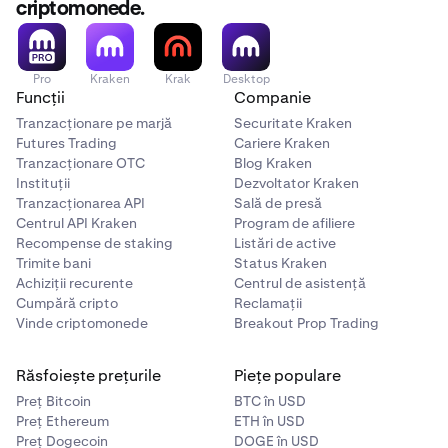
criptomonede.
Pro
Kraken
Krak
Desktop
Funcții
Companie
Tranzacționare pe marjă
Securitate Kraken
Futures Trading
Cariere Kraken
Tranzacționare OTC
Blog Kraken
Instituții
Dezvoltator Kraken
Tranzacționarea API
Sală de presă
Centrul API Kraken
Program de afiliere
Recompense de staking
Listări de active
Trimite bani
Status Kraken
Achiziții recurente
Centrul de asistență
Cumpără cripto
Reclamații
Vinde criptomonede
Breakout Prop Trading
Răsfoiește prețurile
Piețe populare
Preț Bitcoin
BTC în USD
Preț Ethereum
ETH în USD
Preț Dogecoin
DOGE în USD