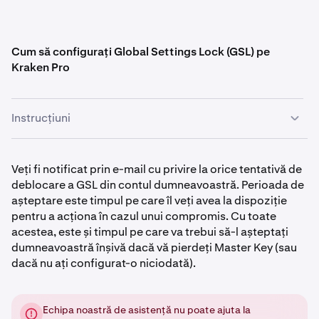
Cum să configurați Global Settings Lock (GSL) pe
Kraken Pro
Instrucțiuni
Conectați-vă la contul dumneavoastră Kraken.
1
Veți fi notificat prin e-mail cu privire la orice tentativă de
deblocare a GSL din contul dumneavoastră. Perioada de
Dacă utilizați
interfața Kraken
, va trebui să treceți la
2
așteptare este timpul pe care îl veți avea la dispoziție
Kraken Pro prin comutatorul de aplicații.
pentru a acționa în cazul unui compromis. Cu toate
acestea, este și timpul pe care va trebui să-l așteptați
Pe
Kraken Pro
, faceți clic pe pictograma profilului
3
dumneavoastră înșivă dacă vă pierdeți Master Key (sau
dumneavoastră din colțul din dreapta sus, urmată de
dacă nu ați configurat-o niciodată).
Settings
.
Pe pagina
Settings
:
4
Echipa noastră de asistență nu poate ajuta la
Faceți clic pe fila
Security
. Derulați în jos până