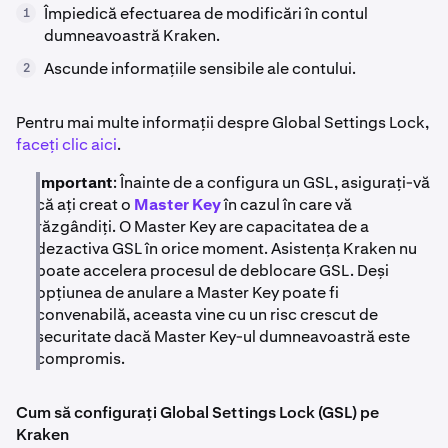
Împiedică efectuarea de modificări în contul
1
dumneavoastră Kraken.
Ascunde informațiile sensibile ale contului.
2
Pentru mai multe informații despre Global Settings Lock,
faceți clic aici
.
Important
: Înainte de a configura un GSL, asigurați-vă
că ați creat o
Master Key
în cazul în care vă
răzgândiți. O Master Key are capacitatea de a
dezactiva GSL în orice moment. Asistența Kraken nu
poate accelera procesul de deblocare GSL. Deși
opțiunea de anulare a Master Key poate fi
convenabilă, aceasta vine cu un risc crescut de
securitate dacă Master Key-ul dumneavoastră este
compromis.
Cum să configurați Global Settings Lock (GSL) pe
Kraken