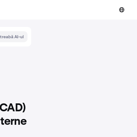
ntreabă AI-ul
 (CAD)
nterne