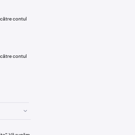
 către contul
 către contul
ite”. Vă rugăm