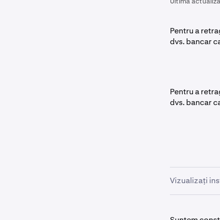
Ultima actualiza
Pentru a retra
dvs. bancar 
Pentru a retra
dvs. bancar 
Vizualizați in
Verificați
1
Suntem conști