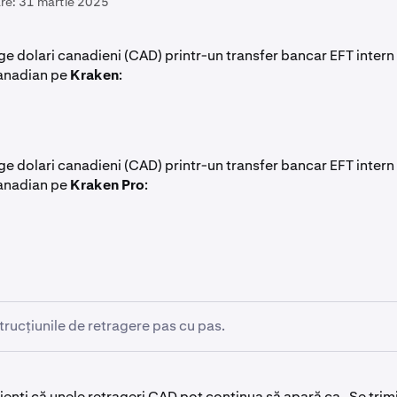
re:
31 martie 2025
ge dolari canadieni (CAD) printr-un transfer bancar EFT intern
canadian pe
Kraken
:
ge dolari canadieni (CAD) printr-un transfer bancar EFT intern
canadian pe
Kraken Pro
:
strucțiunile de retragere pas cu pas.
 dacă contul dvs. îndeplinește cerințele.
enți că unele retrageri CAD pot continua să apară ca „Se trim