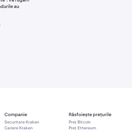
ndurile au
.
el încât să o
undă cu
ste numele
Companie
Răsfoiește prețurile
i trei cifre.-
Securitate Kraken
Preț Bitcoin
icei șapte
Cariere Kraken
Preț Ethereum
aceste numere,