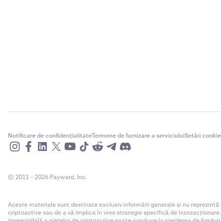
Notificare de confidențialitate
Termene de furnizare a serviciului
Setări cookie
© 2011 - 2026 Payward, Inc.
Aceste materiale sunt destinate exclusiv informării generale și nu reprezintă
criptoactive sau de a vă implica în vreo strategie specifică de tranzacționare
imprevizibilă a piețelor de criptoactive poate conduce la pierderea de fonduri.