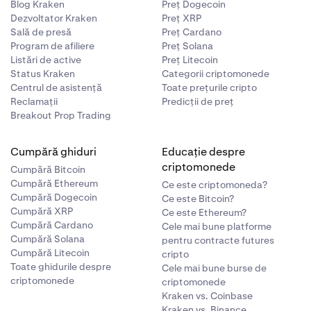
Blog Kraken
Preț Dogecoin
 canadian
Dezvoltator Kraken
Preț XRP
Sală de presă
Preț Cardano
Program de afiliere
Preț Solana
ceți suma de
Listări de active
Preț Litecoin
Retragerile
Status Kraken
Categorii criptomonede
ână la cinci
Centrul de asistență
Toate prețurile cripto
Reclamații
Predicții de preț
Breakout Prop Trading
Cumpără ghiduri
Educație despre
criptomonede
Cumpără Bitcoin
Cumpără Ethereum
Ce este criptomoneda?
Cumpără Dogecoin
Ce este Bitcoin?
Cumpără XRP
Ce este Ethereum?
Cumpără Cardano
Cele mai bune platforme
Cumpără Solana
pentru contracte futures
Cumpără Litecoin
cripto
Toate ghidurile despre
Cele mai bune burse de
criptomonede
criptomonede
Kraken vs. Coinbase
Kraken vs. Binance