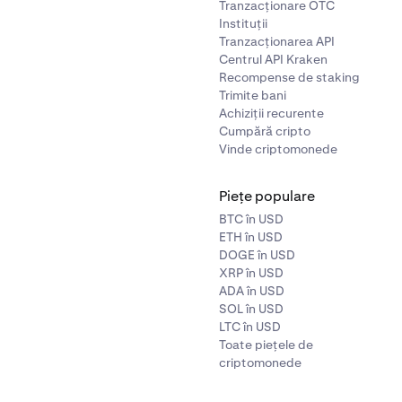
Tranzacționare OTC
să consultați:
Cum să găsiți informațiile contului dvs. bancar
Instituții
tragerile CAD
.
Tranzacționarea API
Centrul API Kraken
 retragere- Selectați un cont bancar pentru retragere.- Introdu
Recompense de staking
ras.- Faceți clic pe
Retrageți CAD
.- Confirmați retragerea. - 
Trimite bani
e ar trebui să ajungă în contul dvs. bancar în termen de
două p
Achiziții recurente
toare
.
Cumpără cripto
Vinde criptomonede
Piețe populare
BTC în USD
ETH în USD
DOGE în USD
XRP în USD
ADA în USD
SOL în USD
LTC în USD
Toate piețele de
criptomonede