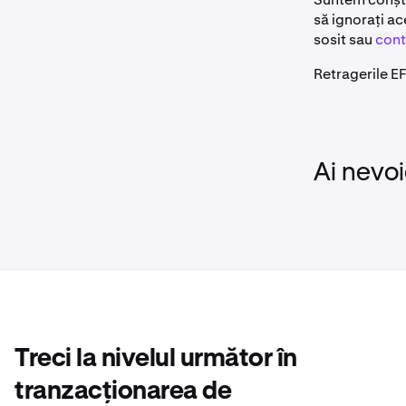
Navigați 
2
să ignorați ac
sosit sau
cont
Căutați
Do
3
Retragerile E
Selectați
4
Adăugați 
5
Ai nevoi
- Faceți c
- Completa
- Faceți c
Explicația
puteți reț
numele de 
Treci la nivelul următor în
băncii can
Numărul d
tranzacționarea de
cifre, dar