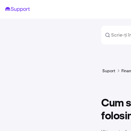
Suport
Fina
Cum să
folosi