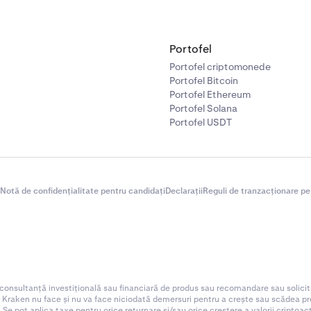
Portofel
Portofel criptomonede
Portofel Bitcoin
Portofel Ethereum
Portofel Solana
Portofel USDT
Notă de confidențialitate pentru candidați
Declarații
Reguli de tranzacționare pe
 consultanță investițională sau financiară de produs sau recomandare sau solicit
. Kraken nu face și nu va face niciodată demersuri pentru a crește sau scădea preț
 Se pot aplica taxe pentru orice returnare și/sau orice creștere a valorii criptoa