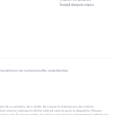
Învață despre cripto
 bursă
Centru de conformitate
Nu vinde/distribui
are de a cumpăra, de a vinde, de a pune în staking sau de a reține
ul vreunui criptoactiv dintre cele pe care le pune la dispoziție. Natura
ctivelor tale. Îți recomandăm să soliciți consultanță independentă referitoare