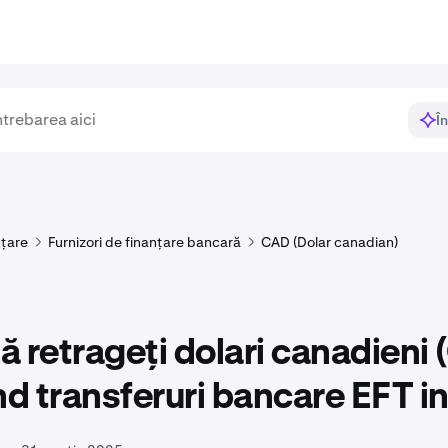
Î
nțare
Furnizori de finanțare bancară
CAD (Dolar canadian)
 retrageți dolari canadieni
nd transferuri bancare EFT i