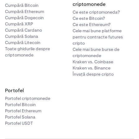
criptomonede
Cumpără Bitcoin
Cumpără Ethereum
Ce este criptomoneda?
Cumpără Dogecoin
Ce este Bitcoin?
Cumpără XRP
Ce este Ethereum?
Cumpără Cardano
Cele mai bune platforme
Cumpără Solana
pentru contracte futures
Cumpără Litecoin
cripto
Toate ghidurile despre
Cele mai bune burse de
criptomonede
criptomonede
Kraken vs. Coinbase
Kraken vs. Binance
Învață despre cripto
Portofel
Portofel criptomonede
Portofel Bitcoin
Portofel Ethereum
Portofel Solana
Portofel USDT