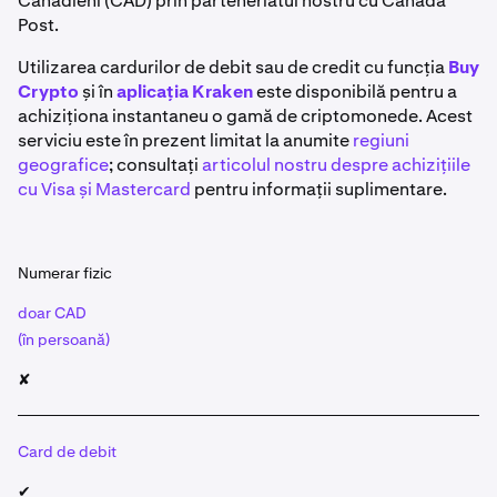
Canadieni (CAD) prin parteneriatul nostru cu Canada
Post.
Utilizarea cardurilor de debit sau de credit cu funcția
Buy
Crypto
și în
aplicația Kraken
este disponibilă pentru a
achiziționa instantaneu o gamă de criptomonede. Acest
serviciu este în prezent limitat la anumite
regiuni
geografice
; consultați
articolul nostru despre achizițiile
cu Visa și Mastercard
pentru informații suplimentare.
Numerar fizic
doar CAD
(în persoană)
✘
Card de debit
✔