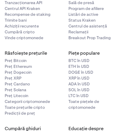
Tranzacționarea API
Sală de presă
Centrul API Kraken
Program de afiliere
Recompense de staking
Listări de active
Trimite bani
Status Kraken
Achiziții recurente
Centrul de asistență
Cumpără cripto
Reclamații
Vinde criptomonede
Breakout Prop Trading
Răsfoiește prețurile
Piețe populare
Preț Bitcoin
BTC în USD
Preț Ethereum
ETH în USD
Preț Dogecoin
DOGE în USD
Preț XRP
XRP în USD
Preț Cardano
ADA în USD
Preț Solana
SOL în USD
Preț Litecoin
LTC în USD
Categorii criptomonede
Toate piețele de
Toate prețurile cripto
criptomonede
Predicții de preț
Cumpără ghiduri
Educație despre