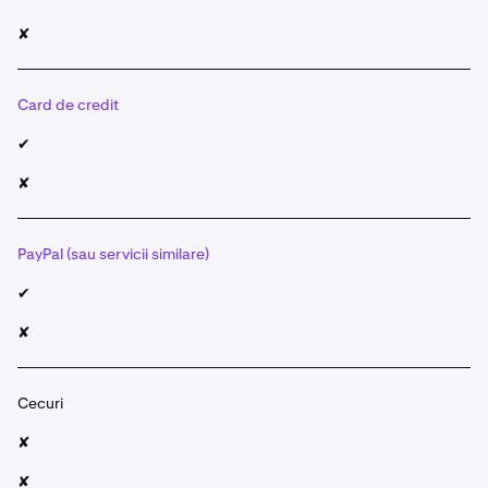
✘
Card de credit
✔
✘
PayPal (sau servicii similare)
✔
✘
Cecuri
✘
✘