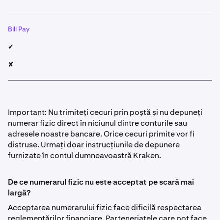
Bill Pay
✔
✘
Important: Nu trimiteți cecuri prin poștă și nu depuneți
numerar fizic direct în niciunul dintre conturile sau
adresele noastre bancare. Orice cecuri primite vor fi
distruse. Urmați doar instrucțiunile de depunere
furnizate în contul dumneavoastră Kraken.
De ce numerarul fizic nu este acceptat pe scară mai
largă?
Acceptarea numerarului fizic face dificilă respectarea
reglementărilor financiare. Parteneriatele care pot face