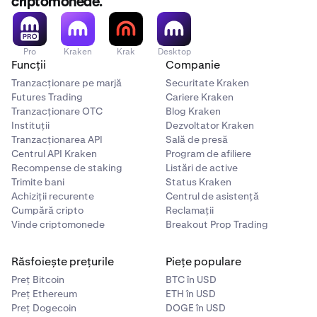
criptomonede.
Pro
Kraken
Krak
Desktop
Funcții
Companie
Tranzacționare pe marjă
Securitate Kraken
Futures Trading
Cariere Kraken
Tranzacționare OTC
Blog Kraken
Instituții
Dezvoltator Kraken
Tranzacționarea API
Sală de presă
Centrul API Kraken
Program de afiliere
Recompense de staking
Listări de active
Trimite bani
Status Kraken
Achiziții recurente
Centrul de asistență
Cumpără cripto
Reclamații
Vinde criptomonede
Breakout Prop Trading
Răsfoiește prețurile
Piețe populare
Preț Bitcoin
BTC în USD
Preț Ethereum
ETH în USD
Preț Dogecoin
DOGE în USD