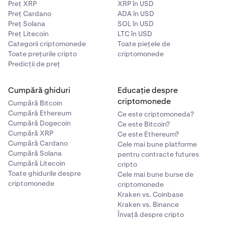
Preț XRP
XRP în USD
Preț Cardano
ADA în USD
Preț Solana
SOL în USD
Preț Litecoin
LTC în USD
Categorii criptomonede
Toate piețele de
Toate prețurile cripto
criptomonede
Predicții de preț
Cumpără ghiduri
Educație despre
criptomonede
Cumpără Bitcoin
Cumpără Ethereum
Ce este criptomoneda?
Cumpără Dogecoin
Ce este Bitcoin?
Cumpără XRP
Ce este Ethereum?
Cumpără Cardano
Cele mai bune platforme
Cumpără Solana
pentru contracte futures
Cumpără Litecoin
cripto
Toate ghidurile despre
Cele mai bune burse de
criptomonede
criptomonede
Kraken vs. Coinbase
Kraken vs. Binance
Învață despre cripto