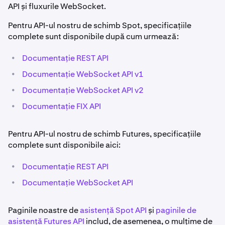
API și fluxurile WebSocket.
Pentru API-ul nostru de schimb Spot, specificațiile
complete sunt disponibile după cum urmează:
•
Documentație REST API
•
Documentație WebSocket API v1
•
Documentație WebSocket API v2
•
Documentație FIX API
Pentru API-ul nostru de schimb Futures, specificațiile
complete sunt disponibile aici:
•
Documentație REST API
•
Documentație WebSocket API
Paginile noastre de
asistență Spot API
și
paginile de
asistență Futures API
includ, de asemenea, o mulțime de