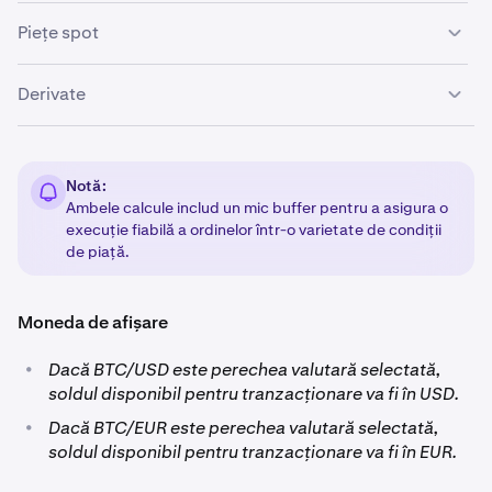
Piețe spot
Pe piețele spot, suma disponibilă pentru tranzacționare
Derivate
este calculată prin înmulțirea
marjei disponibile
cu
levierul pieței
.
Pe piețele de derivate, suma pe care o aveți disponibilă
pentru tranzacționare este calculată prin înmulțirea
Notă:
prețului
cu
dimensiunea maximă a ordinului
pe care
Ambele calcule includ un mic buffer pentru a asigura o
aveți voie să o plasați.
execuție fiabilă a ordinelor într-o varietate de condiții
de piață.
Moneda de afișare
•
Dacă BTC/USD este perechea valutară selectată,
soldul disponibil pentru tranzacționare va fi în USD.
•
Dacă BTC/EUR este perechea valutară selectată,
soldul disponibil pentru tranzacționare va fi în EUR.