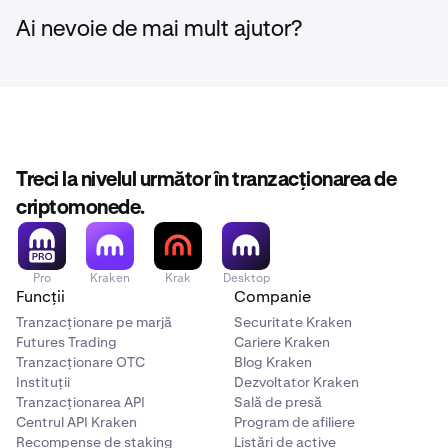
Ai nevoie de mai mult ajutor?
Treci la nivelul următor în tranzacționarea de
criptomonede.
Pro
Kraken
Krak
Desktop
Funcții
Companie
Tranzacționare pe marjă
Securitate Kraken
Futures Trading
Cariere Kraken
Tranzacționare OTC
Blog Kraken
Instituții
Dezvoltator Kraken
Tranzacționarea API
Sală de presă
Centrul API Kraken
Program de afiliere
Recompense de staking
Listări de active