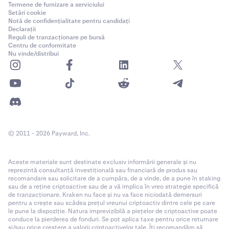
Termene de furnizare a serviciului
Setări cookie
Notă de confidențialitate pentru candidați
Declarații
Reguli de tranzacționare pe bursă
Centru de conformitate
Nu vinde/distribui
© 2011 - 2026 Payward, Inc.
Aceste materiale sunt destinate exclusiv informării generale și nu
reprezintă consultanță investițională sau financiară de produs sau
recomandare sau solicitare de a cumpăra, de a vinde, de a pune în staking
sau de a reține criptoactive sau de a vă implica în vreo strategie specifică
de tranzacționare. Kraken nu face și nu va face niciodată demersuri
pentru a crește sau scădea prețul vreunui criptoactiv dintre cele pe care
le pune la dispoziție. Natura imprevizibilă a piețelor de criptoactive poate
conduce la pierderea de fonduri. Se pot aplica taxe pentru orice returnare
și/sau orice creștere a valorii criptoactivelor tale. Îți recomandăm să