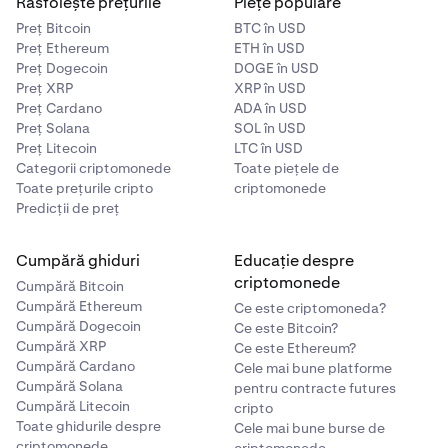
Răsfoiește prețurile
Piețe populare
Preț Bitcoin
BTC în USD
Preț Ethereum
ETH în USD
Preț Dogecoin
DOGE în USD
Preț XRP
XRP în USD
Preț Cardano
ADA în USD
Preț Solana
SOL în USD
Preț Litecoin
LTC în USD
Categorii criptomonede
Toate piețele de
Toate prețurile cripto
criptomonede
Predicții de preț
Cumpără ghiduri
Educație despre
criptomonede
Cumpără Bitcoin
Cumpără Ethereum
Ce este criptomoneda?
Cumpără Dogecoin
Ce este Bitcoin?
Cumpără XRP
Ce este Ethereum?
Cumpără Cardano
Cele mai bune platforme
Cumpără Solana
pentru contracte futures
Cumpără Litecoin
cripto
Toate ghidurile despre
Cele mai bune burse de
criptomonede