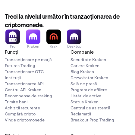
Treci la nivelul următor în tranzacționarea de
criptomonede.
Pro
Kraken
Krak
Desktop
Funcții
Companie
Tranzacționare pe marjă
Securitate Kraken
Futures Trading
Cariere Kraken
Tranzacționare OTC
Blog Kraken
Instituții
Dezvoltator Kraken
Tranzacționarea API
Sală de presă
Centrul API Kraken
Program de afiliere
Recompense de staking
Listări de active
Trimite bani
Status Kraken
Achiziții recurente
Centrul de asistență
Cumpără cripto
Reclamații
Vinde criptomonede
Breakout Prop Trading