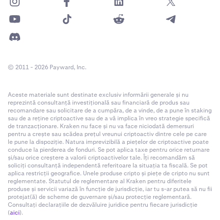
© 2011 - 2026 Payward, Inc.
Aceste materiale sunt destinate exclusiv informării generale și nu
reprezintă consultanță investițională sau financiară de produs sau
recomandare sau solicitare de a cumpăra, de a vinde, de a pune în staking
sau de a reține criptoactive sau de a vă implica în vreo strategie specifică
de tranzacționare. Kraken nu face și nu va face niciodată demersuri
pentru a crește sau scădea prețul vreunui criptoactiv dintre cele pe care
le pune la dispoziție. Natura imprevizibilă a piețelor de criptoactive poate
conduce la pierderea de fonduri. Se pot aplica taxe pentru orice returnare
și/sau orice creștere a valorii criptoactivelor tale. Îți recomandăm să
soliciți consultanță independentă referitoare la situația ta fiscală. Se pot
aplica restricții geografice. Unele produse cripto și piețe de cripto nu sunt
reglementate. Statutul de reglementare al Kraken pentru diferitele
produse și servicii variază în funcție de jurisdicție, iar tu s-ar putea să nu fii
protejat(ă) de scheme de guvernare și/sau protecție reglementară.
Consultați declarațiile de dezvăluire juridice pentru fiecare jurisdicție
(
aici
).