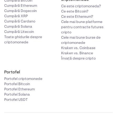
Cumpără Bitcoin
Cumpără Ethereum
Ce este criptomoneda?
Cumpără Dogecoin
Ce este Bitcoin?
Cumpără XRP
Ce este Ethereum?
Cumpără Cardano
Cele mai bune platforme
Cumpără Solana
pentru contracte futures
Cumpără Litecoin
cripto
Toate ghidurile despre
Cele mai bune burse de
criptomonede
criptomonede
Kraken vs. Coinbase
Kraken vs. Binance
Învață despre cripto
Portofel
Portofel criptomonede
Portofel Bitcoin
Portofel Ethereum
Portofel Solana
Portofel USDT