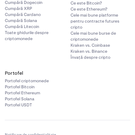
Cumpără Dogecoin
Ce este Bitcoin?
Cumpără XRP
Ce este Ethereum?
Cumpără Cardano
Cele mai bune platforme
Cumpără Solana
pentru contracte futures
Cumpără Litecoin
cripto
Toate ghidurile despre
Cele mai bune burse de
criptomonede
criptomonede
Kraken vs. Coinbase
Kraken vs. Binance
Învață despre cripto
Portofel
Portofel criptomonede
Portofel Bitcoin
Portofel Ethereum
Portofel Solana
Portofel USDT
Notificare de confidențialitate