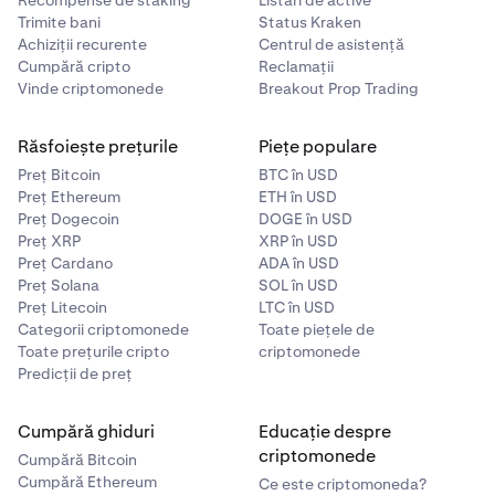
Trimite bani
Status Kraken
Achiziții recurente
Centrul de asistență
Cumpără cripto
Reclamații
Vinde criptomonede
Breakout Prop Trading
Răsfoiește prețurile
Piețe populare
Preț Bitcoin
BTC în USD
Preț Ethereum
ETH în USD
Preț Dogecoin
DOGE în USD
Preț XRP
XRP în USD
Preț Cardano
ADA în USD
Preț Solana
SOL în USD
Preț Litecoin
LTC în USD
Categorii criptomonede
Toate piețele de
Toate prețurile cripto
criptomonede
Predicții de preț
Cumpără ghiduri
Educație despre
criptomonede
Cumpără Bitcoin
Cumpără Ethereum
Ce este criptomoneda?