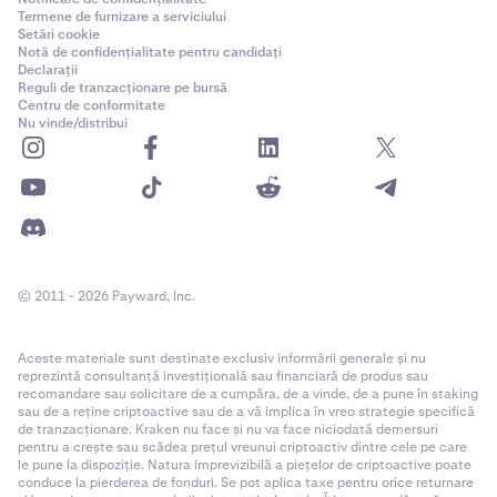
Termene de furnizare a serviciului
Setări cookie
Notă de confidențialitate pentru candidați
Declarații
Reguli de tranzacționare pe bursă
Centru de conformitate
Nu vinde/distribui
© 2011 - 2026 Payward, Inc.
Aceste materiale sunt destinate exclusiv informării generale și nu
reprezintă consultanță investițională sau financiară de produs sau
recomandare sau solicitare de a cumpăra, de a vinde, de a pune în staking
sau de a reține criptoactive sau de a vă implica în vreo strategie specifică
de tranzacționare. Kraken nu face și nu va face niciodată demersuri
pentru a crește sau scădea prețul vreunui criptoactiv dintre cele pe care
le pune la dispoziție. Natura imprevizibilă a piețelor de criptoactive poate
conduce la pierderea de fonduri. Se pot aplica taxe pentru orice returnare