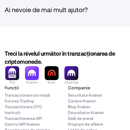
Ai nevoie de mai mult ajutor?
Treci la nivelul următor în tranzacționarea de
criptomonede.
Pro
Kraken
Krak
Desktop
Funcții
Companie
Tranzacționare pe marjă
Securitate Kraken
Futures Trading
Cariere Kraken
Tranzacționare OTC
Blog Kraken
Instituții
Dezvoltator Kraken
Tranzacționarea API
Sală de presă
Centrul API Kraken
Program de afiliere
Recompense de staking
Listări de active