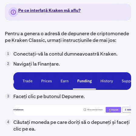
Pe ce interfață Kraken mă aflu?
Pentru a genera o adresă de depunere de criptomonede
pe Kraken Classic, urmați instrucțiunile de mai jos:
Conectați-vă la contul dumneavoastră Kraken.
1
Navigați la Finanțare.
2
Faceți clic pe butonul Depunere.
3
Căutați moneda pe care doriți să o depuneți și faceți
4
clic pe ea.