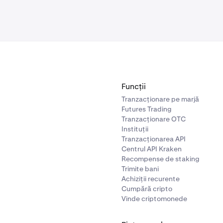
Funcții
Tranzacționare pe marjă
Futures Trading
Tranzacționare OTC
Instituții
Tranzacționarea API
Centrul API Kraken
Recompense de staking
Trimite bani
Achiziții recurente
Cumpără cripto
Vinde criptomonede