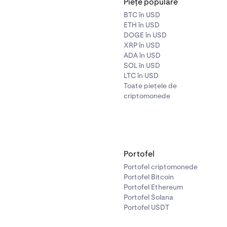
Piețe populare
BTC în USD
ETH în USD
DOGE în USD
XRP în USD
ADA în USD
SOL în USD
LTC în USD
Toate piețele de
criptomonede
Portofel
Portofel criptomonede
Portofel Bitcoin
Portofel Ethereum
Portofel Solana
Portofel USDT