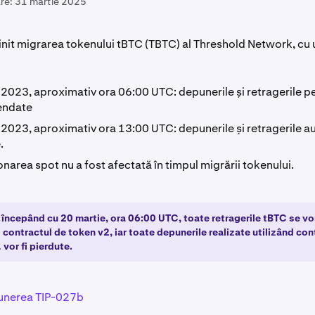
re:
31 martie 2025
jinit migrarea tokenului tBTC (TBTC) al Threshold Network, cu
 2023, aproximativ ora 06:00 UTC: depunerile și retragerile p
endate
2023, aproximativ ora 13:00 UTC: depunerile și retragerile au
.
narea spot nu a fost afectată în timpul migrării tokenului.
: începând cu 20 martie, ora 06:00 UTC, toate retragerile tBTC se vor
d contractul de token v2, iar toate depunerile realizate utilizând con
vor fi pierdute.
unerea TIP-027b