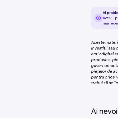
Ai proble
Activul p
mai recen
Aceste materia
investiții sau
activ digital 
produse și pie
guvernamental
piețelor de ac
pentru orice r
trebui să soli
Ai nevoi