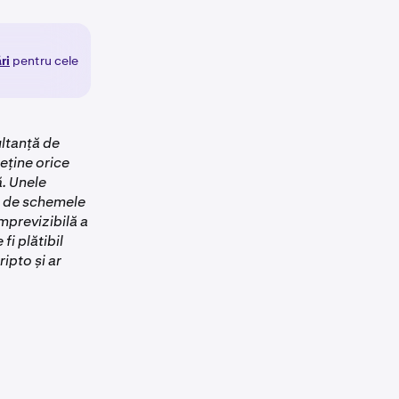
ri
pentru cele
ultanță de
eține orice
ă. Unele
at de schemele
previzibilă a
fi plătibil
ipto și ar