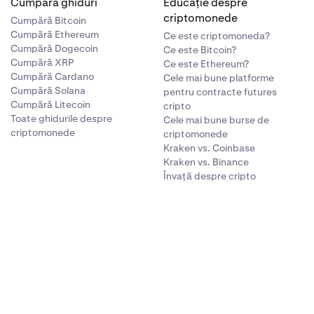
Cumpără ghiduri
Educație despre
criptomonede
Cumpără Bitcoin
Cumpără Ethereum
Ce este criptomoneda?
Cumpără Dogecoin
Ce este Bitcoin?
Cumpără XRP
Ce este Ethereum?
Cumpără Cardano
Cele mai bune platforme
Cumpără Solana
pentru contracte futures
Cumpără Litecoin
cripto
Toate ghidurile despre
Cele mai bune burse de
criptomonede
criptomonede
Kraken vs. Coinbase
Kraken vs. Binance
Învață despre cripto