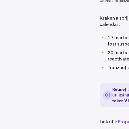
Ultima actualiza
Kraken a spri
calendar:
•
17 martie
fost susp
•
20 martie 
reactivate
•
Tranzacțio
Rețineți
utilizân
token V1 
Link util:
Prop