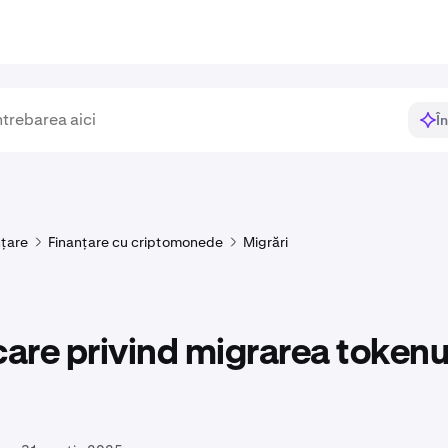
Î
nțare
Finanțare cu criptomonede
Migrări
care privind migrarea tokenu