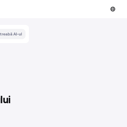
ntreabă AI-ul
lui