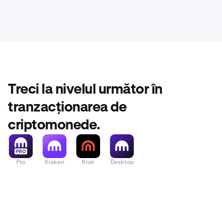
Treci la nivelul următor în
tranzacționarea de
criptomonede.
Pro
Kraken
Krak
Desktop