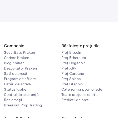
Companie
Răsfoiește prețurile
Securitate Kraken
Preț Bitcoin
Cariere Kraken
Preț Ethereum
Blog Kraken
Preț Dogecoin
Dezvoltator Kraken
Preț XRP
Sală de presă
Preț Cardano
Program de afiliere
Preț Solana
Listări de active
Preț Litecoin
Status Kraken
Categorii criptomonede
Centrul de asistență
Toate prețurile cripto
Reclamații
Predicții de preț
Breakout Prop Trading