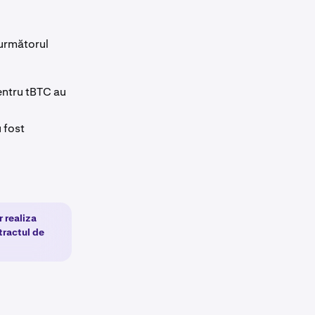
 următorul
entru tBTC au
 fost
 realiza
tractul de