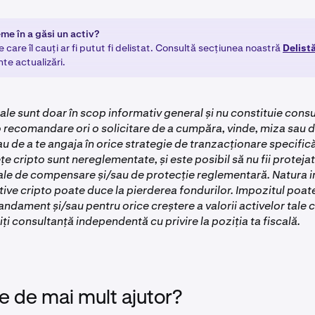
me în a găsi un activ?
e care îl cauți ar fi putut fi delistat. Consultă secțiunea noastră
Delistă
te actualizări.
le sunt doar în scop informativ general și nu constituie cons
 o recomandare ori o solicitare de a cumpăra, vinde, miza sau d
sau de a te angaja în orice strategie de tranzacționare specific
țe cripto sunt nereglementate, și este posibil să nu fii protej
e de compensare și/sau de protecție reglementară. Natura im
tive cripto poate duce la pierderea fondurilor. Impozitul poate 
andament și/sau pentru orice creștere a valorii activelor tale cr
ciți consultanță independentă cu privire la poziția ta fiscală.
e de mai mult ajutor?