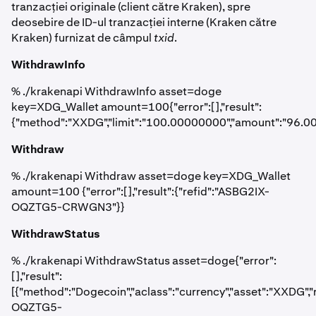
tranzacției originale (client către Kraken), spre
deosebire de ID-ul tranzacției interne (Kraken către
Kraken) furnizat de câmpul
txid
.
WithdrawInfo
% ./krakenapi WithdrawInfo asset=doge
key=XDG_Wallet amount=100{"error":[],"result":
{"method":"XXDG","limit":"100.00000000","amount":"96.0
Withdraw
% ./krakenapi Withdraw asset=doge key=XDG_Wallet
amount=100 {"error":[],"result":{"refid":"ASBG2IX-
OQZTG5-CRWGN3"}}
WithdrawStatus
% ./krakenapi WithdrawStatus asset=doge{"error":
[],"result":
[{"method":"Dogecoin","aclass":"currency","asset":"XXDG","
OQZTG5-