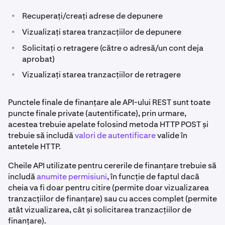
•
Recuperați/creați adrese de depunere
•
Vizualizați starea tranzacțiilor de depunere
•
Solicitați o retragere (către o adresă/un cont deja
aprobat)
•
Vizualizați starea tranzacțiilor de retragere
Punctele finale de finanțare ale API-ului REST sunt toate
puncte finale private (autentificate), prin urmare,
acestea trebuie apelate folosind metoda HTTP POST și
trebuie să includă
valori de autentificare
valide în
antetele HTTP.
Cheile API utilizate pentru cererile de finanțare trebuie să
includă
anumite permisiuni
, în funcție de faptul dacă
cheia va fi doar pentru citire (permite doar vizualizarea
tranzacțiilor de finanțare) sau cu acces complet (permite
atât vizualizarea, cât și solicitarea tranzacțiilor de
finanțare).