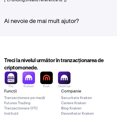
Ai nevoie de mai mult ajutor?
Treci la nivelul următor în tranzacționarea de
criptomonede.
Pro
Kraken
Krak
Desktop
Funcții
Companie
Tranzacționare pe marjă
Securitate Kraken
Futures Trading
Cariere Kraken
Tranzacționare OTC
Blog Kraken
Instituții
Dezvoltator Kraken