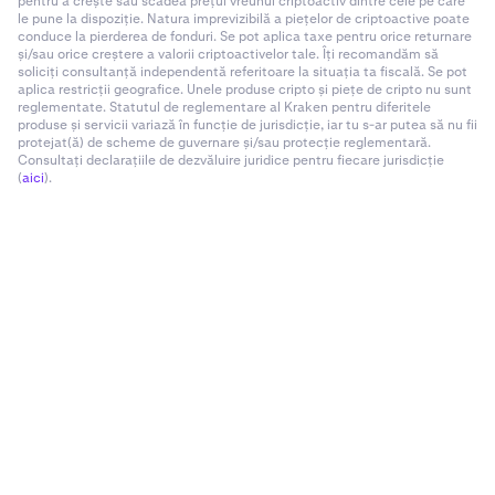
pentru a crește sau scădea prețul vreunui criptoactiv dintre cele pe care
le pune la dispoziție. Natura imprevizibilă a piețelor de criptoactive poate
conduce la pierderea de fonduri. Se pot aplica taxe pentru orice returnare
și/sau orice creștere a valorii criptoactivelor tale. Îți recomandăm să
soliciți consultanță independentă referitoare la situația ta fiscală. Se pot
aplica restricții geografice. Unele produse cripto și piețe de cripto nu sunt
reglementate. Statutul de reglementare al Kraken pentru diferitele
produse și servicii variază în funcție de jurisdicție, iar tu s-ar putea să nu fii
protejat(ă) de scheme de guvernare și/sau protecție reglementară.
Consultați declarațiile de dezvăluire juridice pentru fiecare jurisdicție
(
aici
).