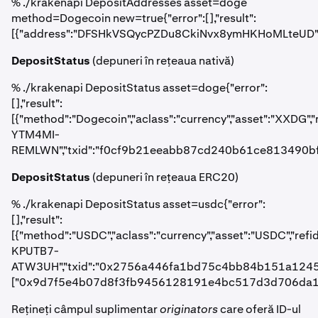
% ./krakenapi DepositAddresses asset=doge
method=Dogecoin new=true{"error":[],"result":
[{"address":"DFSHkVSQycPZDu8CkiNvx8ymHKHoMLteUD","ex
DepositStatus
(depuneri în rețeaua nativă)
% ./krakenapi DepositStatus asset=doge{"error":
[],"result":
[{"method":"Dogecoin","aclass":"currency","asset":"XXDG",
YTM4MI-
REMLWN","txid":"f0cf9b21eeabb87cd240b61ce813490bf0
DepositStatus
(depuneri în rețeaua ERC20)
% ./krakenapi DepositStatus asset=usdc{"error":
[],"result":
[{"method":"USDC","aclass":"currency","asset":"USDC","ref
KPUTB7-
ATW3UH","txid":"0x2756a446fa1bd75c4bb84b151a12456e
["0x9d7f5e4b07d8f3fb9456128191e4bc517d3d706da1
Rețineți câmpul suplimentar
originators
care oferă ID-ul