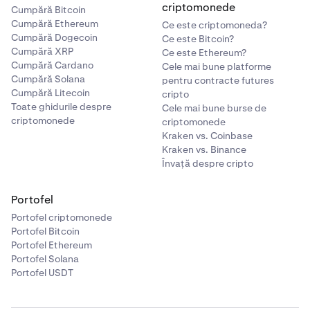
criptomonede
Cumpără Bitcoin
Cumpără Ethereum
Ce este criptomoneda?
Cumpără Dogecoin
Ce este Bitcoin?
Cumpără XRP
Ce este Ethereum?
Cumpără Cardano
Cele mai bune platforme
Cumpără Solana
pentru contracte futures
Cumpără Litecoin
cripto
Toate ghidurile despre
Cele mai bune burse de
criptomonede
criptomonede
Kraken vs. Coinbase
Kraken vs. Binance
Învață despre cripto
Portofel
Portofel criptomonede
Portofel Bitcoin
Portofel Ethereum
Portofel Solana
Portofel USDT