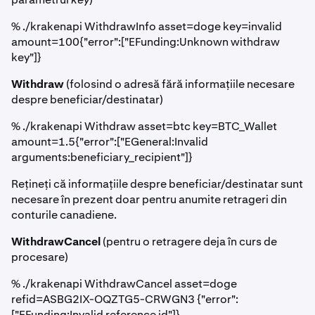
% ./krakenapi WithdrawInfo asset=doge key=invalid
amount=100{"error":["EFunding:Unknown withdraw
key"]}
Withdraw
(folosind o adresă fără informațiile necesare
despre beneficiar/destinatar)
% ./krakenapi Withdraw asset=btc key=BTC_Wallet
amount=1.5{"error":["EGeneral:Invalid
arguments:beneficiary_recipient"]}
Rețineți că informațiile despre beneficiar/destinatar sunt
necesare în prezent doar pentru anumite retrageri din
conturile canadiene.
WithdrawCancel
(pentru o retragere deja în curs de
procesare)
% ./krakenapi WithdrawCancel asset=doge
refid=ASBG2IX-OQZTG5-CRWGN3 {"error":
["EFunding:Invalid reference id"]}