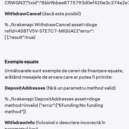
CRWGN3","txid":"86b9bbee8775793d0ef420e3c374a2e791
WithdrawCancel
(dacă este posibil)
% ./krakenapi WithdrawCancel asset=doge
refid=ASBTV5V-STE7C7-MIQUAC{"error":
[],"result":true}
Exemple eșuate
Următoarele sunt exemple de cereri de finanțare eșuate,
arătând mesajele de eroare care ar putea fi primite:
DepositAddresses
(fără un parametru
method
valid)
% ./krakenapi DepositAddresses asset=doge
method=invalid {"error":["EFunding:No funding
method"]}
WithdrawInfo
(folosind o descriere incorectă în
parametrul
key
)