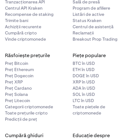
Tranzacționarea API
Sală de presă
Centrul API Kraken
Program de afiliere
Recompense de staking
Listări de active
Trimite bani
Status Kraken
Achiziții recurente
Centrul de asistență
Cumpără cripto
Reclamații
Vinde criptomonede
Breakout Prop Trading
Răsfoiește prețurile
Piețe populare
Preț Bitcoin
BTC în USD
Preț Ethereum
ETH în USD
Preț Dogecoin
DOGE în USD
Preț XRP
XRP în USD
Preț Cardano
ADA în USD
Preț Solana
SOL în USD
Preț Litecoin
LTC în USD
Categorii criptomonede
Toate piețele de
Toate prețurile cripto
criptomonede
Predicții de preț
Cumpără ghiduri
Educație despre