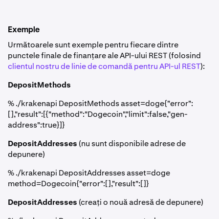
Exemple
Următoarele sunt exemple pentru fiecare dintre
punctele finale de finanțare ale API-ului REST (folosind
clientul nostru de linie de comandă pentru API-ul REST
):
DepositMethods
% ./krakenapi DepositMethods asset=doge{"error":
[],"result":[{"method":"Dogecoin","limit":false,"gen-
address":true}]}
DepositAddresses
(nu sunt disponibile adrese de
depunere)
% ./krakenapi DepositAddresses asset=doge
method=Dogecoin{"error":[],"result":[]}
DepositAddresses
(creați o nouă adresă de depunere)