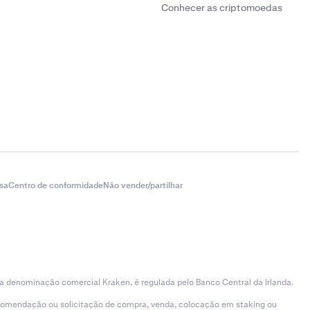
Conhecer as criptomoedas
sa
Centro de conformidade
Não vender/partilhar
 a denominação comercial Kraken, é regulada pelo Banco Central da Irlanda.
ecomendação ou solicitação de compra, venda, colocação em staking ou