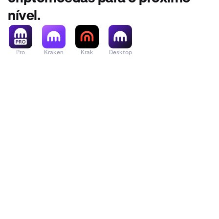
nível.
Pro
Kraken
Krak
Desktop