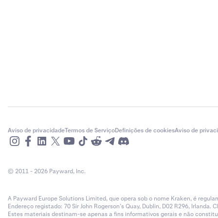
Aviso de privacidade
Termos de Serviço
Definições de cookies
Aviso de privac
© 2011 - 2026 Payward, Inc.
A Payward Europe Solutions Limited, que opera sob o nome Kraken, é regulam
Endereço registado: 70 Sir John Rogerson’s Quay, Dublin, D02 R296, Irlanda. C
Estes materiais destinam-se apenas a fins informativos gerais e não cons