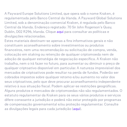
A Payward Europe Solutions Limited, que opera sob o nome Kraken, é
regulamentada pelo Banco Central da Irlanda. A Payward Global Solutions
Limited, sob a denominação comercial Kraken, é regulada pelo Banco
Central da Irlanda. Endereço registado: 70 Sir John Rogerson’s Quay,
Dublin, D02 R296, Irlanda. Clique
aqui
para consultar as políticas e
divulgações relacionadas.
Estes materiais destinam-se apenas a fins informativos gerais e não
constituem aconselhamento sobre investimentos ou produtos
financeiros, nem uma recomendação ou solicitação de compra, venda,
colocação em staking ou retenção de qualquer criptomoeda nem de
adoção de qualquer estratégia de negociação específica. A Kraken não
trabalha, nem o irá fazer no futuro, para aumentar ou diminuir o preço de
qualquer criptoativo disponível em particular. A natureza imprevisível dos
mercados de criptoativos pode resultar na perda de fundos. Poderão ser
cobrados impostos sobre qualquer retorno e/ou aumento no valor dos
seus criptoativos, pelo que deve procurar aconselhamento independente
relativo à sua situação fiscal. Podem aplicar-se restrições geográficas.
Alguns produtos e mercados de criptomoedas não são regulamentados. O
estatuto regulamentar da Kraken para os seus vários produtos e serviços
difere consoante a jurisdição e poderá não estar protegido por programas
de compensação governamental e/ou proteção regulamentar. Consulte
as divulgações legais para cada jurisdição (
aqui
).