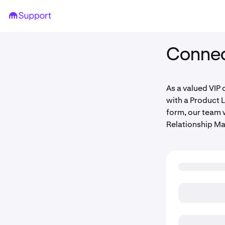
Connec
As a valued VIP 
with a Product L
form, our team 
Relationship Ma