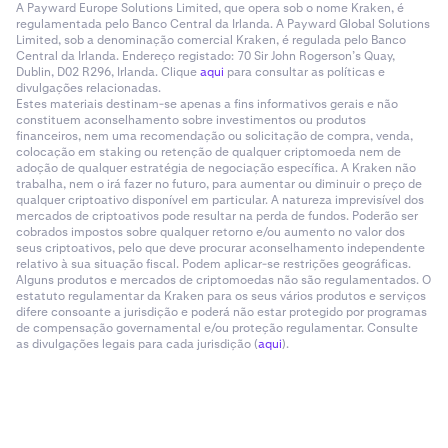
A Payward Europe Solutions Limited, que opera sob o nome Kraken, é
regulamentada pelo Banco Central da Irlanda. A Payward Global Solutions
Limited, sob a denominação comercial Kraken, é regulada pelo Banco
Central da Irlanda. Endereço registado: 70 Sir John Rogerson’s Quay,
Dublin, D02 R296, Irlanda. Clique
aqui
para consultar as políticas e
divulgações relacionadas.
Estes materiais destinam-se apenas a fins informativos gerais e não
constituem aconselhamento sobre investimentos ou produtos
financeiros, nem uma recomendação ou solicitação de compra, venda,
colocação em staking ou retenção de qualquer criptomoeda nem de
adoção de qualquer estratégia de negociação específica. A Kraken não
trabalha, nem o irá fazer no futuro, para aumentar ou diminuir o preço de
qualquer criptoativo disponível em particular. A natureza imprevisível dos
mercados de criptoativos pode resultar na perda de fundos. Poderão ser
cobrados impostos sobre qualquer retorno e/ou aumento no valor dos
seus criptoativos, pelo que deve procurar aconselhamento independente
relativo à sua situação fiscal. Podem aplicar-se restrições geográficas.
Alguns produtos e mercados de criptomoedas não são regulamentados. O
estatuto regulamentar da Kraken para os seus vários produtos e serviços
difere consoante a jurisdição e poderá não estar protegido por programas
de compensação governamental e/ou proteção regulamentar. Consulte
as divulgações legais para cada jurisdição (
aqui
).