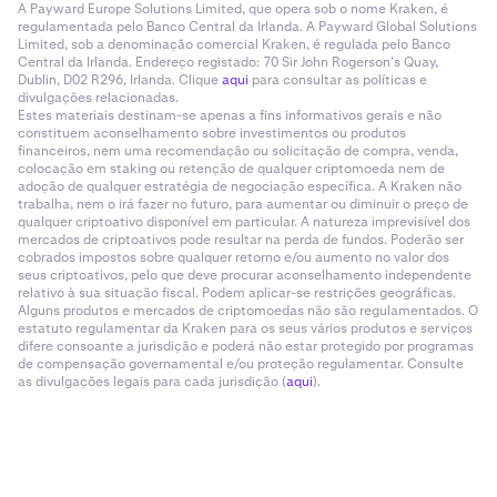
A Payward Europe Solutions Limited, que opera sob o nome Kraken, é
regulamentada pelo Banco Central da Irlanda. A Payward Global Solutions
Limited, sob a denominação comercial Kraken, é regulada pelo Banco
Central da Irlanda. Endereço registado: 70 Sir John Rogerson’s Quay,
Dublin, D02 R296, Irlanda. Clique
aqui
para consultar as políticas e
divulgações relacionadas.
Estes materiais destinam-se apenas a fins informativos gerais e não
constituem aconselhamento sobre investimentos ou produtos
financeiros, nem uma recomendação ou solicitação de compra, venda,
colocação em staking ou retenção de qualquer criptomoeda nem de
adoção de qualquer estratégia de negociação específica. A Kraken não
trabalha, nem o irá fazer no futuro, para aumentar ou diminuir o preço de
qualquer criptoativo disponível em particular. A natureza imprevisível dos
mercados de criptoativos pode resultar na perda de fundos. Poderão ser
cobrados impostos sobre qualquer retorno e/ou aumento no valor dos
seus criptoativos, pelo que deve procurar aconselhamento independente
relativo à sua situação fiscal. Podem aplicar-se restrições geográficas.
Alguns produtos e mercados de criptomoedas não são regulamentados. O
estatuto regulamentar da Kraken para os seus vários produtos e serviços
difere consoante a jurisdição e poderá não estar protegido por programas
de compensação governamental e/ou proteção regulamentar. Consulte
as divulgações legais para cada jurisdição (
aqui
).