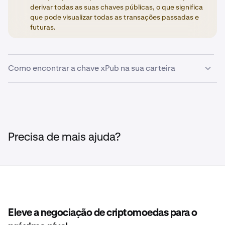
derivar todas as suas chaves públicas, o que significa
que pode visualizar todas as transações passadas e
futuras.
Como encontrar a chave xPub na sua carteira
Abra a sua aplicação Kraken Wallet e toque no ícone
1
Definições
no canto superior direito.
Toque na opção de menu
Gerir carteiras
.
2
Precisa de mais ajuda?
Na secção 'Carteiras', toque nos 3 pontos no lado
3
direito da sua carteira selecionada (por exemplo,
Carteira 01).
Toque na opção de menu
Informações avançadas
.
4
Eleve a negociação de criptomoedas para o
Toque no botão
Ver
na secção
Bitcoin
e, em seguida,
5