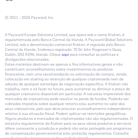
© 2011 - 2026 Payward, Inc.
A Payward Europe Solutions Limited, que opera sob o nome Kraken, é
regulamentada pelo Banco Central da Irlanda. A Payward Global Solutions
Limited, sob a denominação comercial Kraken, é regulada pelo Banco
Central da Irlanda. Endereço registado: 70 Sir John Rogerson’s Quay,
Dublin, D02 R296, Irlanda. Clique
aqui
para consultar as políticas e
divulgações relacionadas.
Estes materiais destinam-se apenas a fins informativos gerais e não
constituem aconselhamento sobre investimentos ou produtos
financeiros, nem uma recomendação ou solicitação de compra, venda,
colocação em staking ou retenção de qualquer criptomoeda nem de
adoção de qualquer estratégia de negociação específica. A Kraken não
trabalha, nem o irá fazer no futuro, para aumentar ou diminuir o preço de
qualquer criptoativo disponível em particular. A natureza imprevisível dos
mercados de criptoativos pode resultar na perda de fundos. Poderão ser
cobrados impostos sobre qualquer retorno e/ou aumento no valor dos
seus criptoativos, pelo que deve procurar aconselhamento independente
relativo à sua situação fiscal. Podem aplicar-se restrições geográficas.
Alguns produtos e mercados de criptomoedas não são regulamentados. O
estatuto regulamentar da Kraken para os seus vários produtos e serviços
difere consoante a jurisdição e poderá não estar protegido por programas
de compensação governamental e/ou proteção regulamentar. Consulte