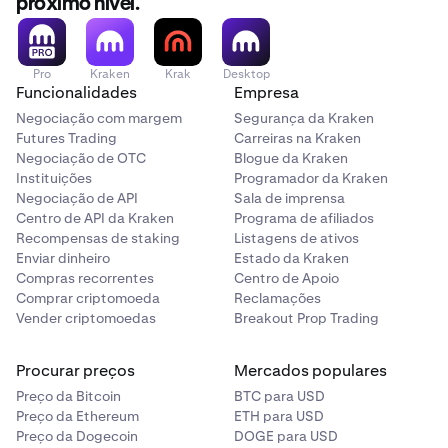
próximo nível.
conclua o passo de autenticação (por exemplo,
biometria ou palavra-passe).
Pro
Kraken
Krak
Desktop
Pode agora visualizar a sua
xPub de Bitcoin.
Para
6
Funcionalidades
Empresa
exportar, pode digitalizar o código QR com outro
Negociação com margem
Segurança da Kraken
dispositivo ou simplesmente tocar no botão
Copiar
Futures Trading
Carreiras na Kraken
xPub
na parte inferior do ecrã.
Negociação de OTC
Blogue da Kraken
Instituições
Programador da Kraken
Negociação de API
Sala de imprensa
Centro de API da Kraken
Programa de afiliados
Recompensas de staking
Listagens de ativos
Enviar dinheiro
Estado da Kraken
Compras recorrentes
Centro de Apoio
Comprar criptomoeda
Reclamações
Vender criptomoedas
Breakout Prop Trading
Procurar preços
Mercados populares
Preço da Bitcoin
BTC para USD
Preço da Ethereum
ETH para USD
Preço da Dogecoin
DOGE para USD