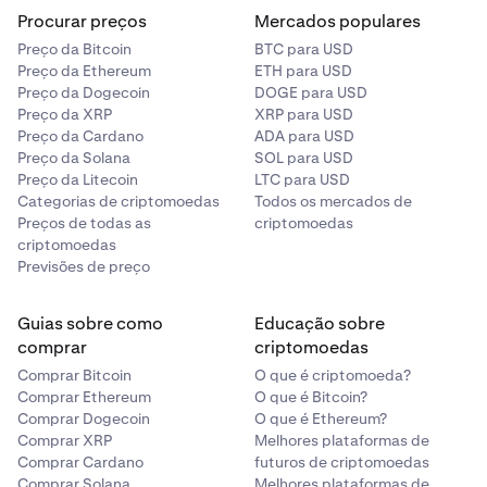
0% / 0,08%
Procurar preços
Mercados populares
0% / 0,02%
Preço da Bitcoin
BTC para USD
Preço da Ethereum
ETH para USD
Preço da Dogecoin
DOGE para USD
Preço da XRP
XRP para USD
250 000 000 $ – 500 000 000 $
Preço da Cardano
ADA para USD
0% / 0.08%
Preço da Solana
SOL para USD
Preço da Litecoin
LTC para USD
-0,003% / 0,0175%
Categorias de criptomoedas
Todos os mercados de
Preços de todas as
criptomoedas
criptomoedas
500 000 000 $ – 1 000 000 000 $
Previsões de preço
0% / 0,05%
Guias sobre como
Educação sobre
-0,005% / 0,015%
comprar
criptomoedas
Comprar Bitcoin
O que é criptomoeda?
Comprar Ethereum
O que é Bitcoin?
1 mil M$ – 5 mil M$
Comprar Dogecoin
O que é Ethereum?
Comprar XRP
Melhores plataformas de
0% / 0.05%
Comprar Cardano
futuros de criptomoedas
Comprar Solana
Melhores plataformas de