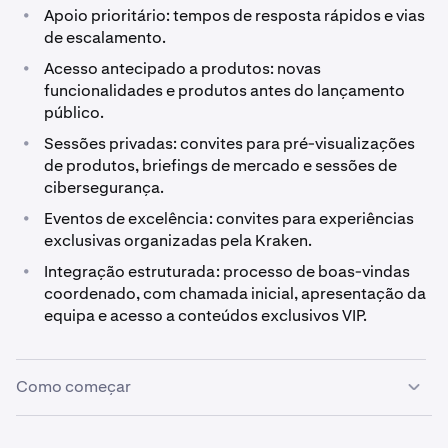
•
Apoio prioritário: tempos de resposta rápidos e vias
0,25% / 0,4%
Kraken Pro Spot
de escalamento.
0,02% / 0,05%
7 500 000 $
•
Acesso antecipado a produtos: novas
funcionalidades e produtos antes do lançamento
80 000 000 $
público.
10 000 $ – 50 000 $
•
Sessões privadas: convites para pré-visualizações
0,2% / 0,35%
Kraken Pro Futures
de produtos, briefings de mercado e sessões de
cibersegurança.
0.02% / 0.05%
39 750 000 $
•
Eventos de excelência: convites para experiências
476 700 000 $
exclusivas organizadas pela Kraken.
50 000 $ – 100 000 $
•
Integração estruturada: processo de boas-vindas
0,14% / 0,24%
coordenado, com chamada inicial, apresentação da
Kraken Pro Margin
equipa e acesso a conteúdos exclusivos VIP.
0.02% / 0.05%
1 700 000 $
$20,000,000
Como começar
100 000 $ – 250 000 $
0,12% / 0,22%
Aplicação Kraken
Verificar elegibilidade VIP