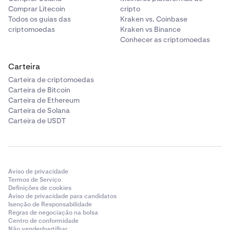
-0,006% / 0,0135%
Comprar Litecoin
cripto
Todos os guias das
Kraken vs. Coinbase
criptomoedas
Kraken vs Binance
5 mil M$+
Conhecer as criptomoedas
0% / 0.05%
Carteira
-0,006% / 0,0125%
Carteira de criptomoedas
Carteira de Bitcoin
Carteira de Ethereum
Carteira de Solana
Carteira de USDT
Aviso de privacidade
Termos de Serviço
Definições de cookies
Aviso de privacidade para candidatos
Isenção de Responsabilidade
Regras de negociação na bolsa
Centro de conformidade
Não vender/partilhar