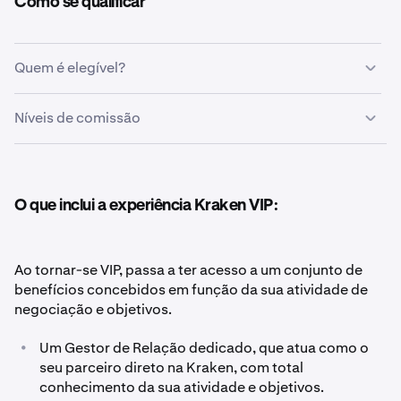
Como se qualificar
Quem é elegível?
Poderá ser elegível para o Kraken VIP se cumprir
Níveis de comissão
qualquer um dos seguintes critérios numa base contínua
de 90 dias:
Os clientes VIP têm acesso à nossa estrutura de
comissões competitiva em todos os produtos. As
comissões baseiam-se no volume acumulado dos
•
Saldo médio mensal superior a 10 M$, OU
O que inclui a experiência Kraken VIP:
últimos 30 dias (criador / tomador).
•
Volume de negociação à vista nos últimos 30 dias
superior a 7,5 M$, OU
Kraken Pro Spot & Futures:
Ao tornar-se VIP, passa a ter acesso a um conjunto de
•
Atividade equivalente em margem, futuros ou outros
benefícios concebidos em função da sua atividade de
produtos.
negociação e objetivos.
•
Um Gestor de Relação dedicado, que atua como o
Verificar elegibilidade VIP
seu parceiro direto na Kraken, com total
< 10 000 $
conhecimento da sua atividade e objetivos.