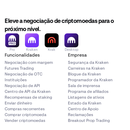
15 000 000 $ – 25 000 000 $
sua atividade, elegibilidade e de que forma o Kraken VIP
pode ajudá-lo a atingir os seus objetivos.
0% / 0.1%
Eleve a negociação de criptomoedas para o
0,0125% / 0,035%
próximo nível.
25 000 000 $ – 50 000 000 $
Pro
Kraken
Krak
Desktop
0% / 0.1%
Funcionalidades
Empresa
0,01% / 0,03%
Negociação com margem
Segurança da Kraken
Futures Trading
Carreiras na Kraken
Negociação de OTC
Blogue da Kraken
Instituições
Programador da Kraken
50 000 000 $ – 100 000 000 $
Negociação de API
Sala de imprensa
Centro de API da Kraken
Programa de afiliados
0% / 0.1%
Recompensas de staking
Listagens de ativos
0,005% / 0,025%
Enviar dinheiro
Estado da Kraken
Compras recorrentes
Centro de Apoio
Comprar criptomoeda
Reclamações
Vender criptomoedas
Breakout Prop Trading
100 000 000 $ – 250 000 000 $