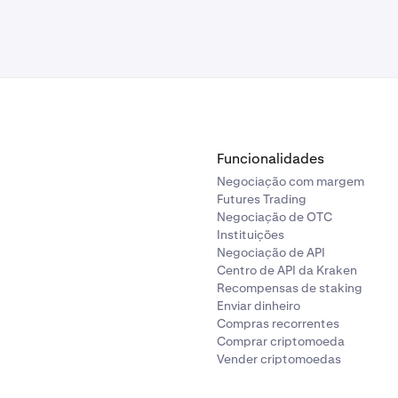
estas transações para visualizar a página do explorador de b
rmações mais detalhadas.
Funcionalidades
á o seu histórico completo de transações em todas as suas car
Negociação com margem
r. Pode clicar em qualquer entrada na sua Atividade para abr
Futures Trading
r de blockchain que contém esta transação.
Negociação de OTC
Instituições
Negociação de API
Centro de API da Kraken
Recompensas de staking
Enviar dinheiro
Compras recorrentes
Comprar criptomoeda
Vender criptomoedas