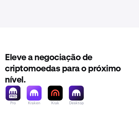
Pode clicar n
conterá info
Eleve a negociação de
Aqui, ver
3
do Beholde
criptomoedas para o próximo
explorado
nível.
Pro
Kraken
Krak
Desktop