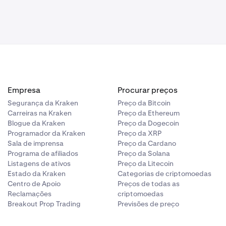
lockchain que
Empresa
Procurar preços
teiras dentro
Segurança da Kraken
Preço da Bitcoin
ir a página do
Carreiras na Kraken
Preço da Ethereum
Blogue da Kraken
Preço da Dogecoin
Programador da Kraken
Preço da XRP
Sala de imprensa
Preço da Cardano
Programa de afiliados
Preço da Solana
Listagens de ativos
Preço da Litecoin
Estado da Kraken
Categorias de criptomoedas
Centro de Apoio
Preços de todas as
Reclamações
criptomoedas
Breakout Prop Trading
Previsões de preço