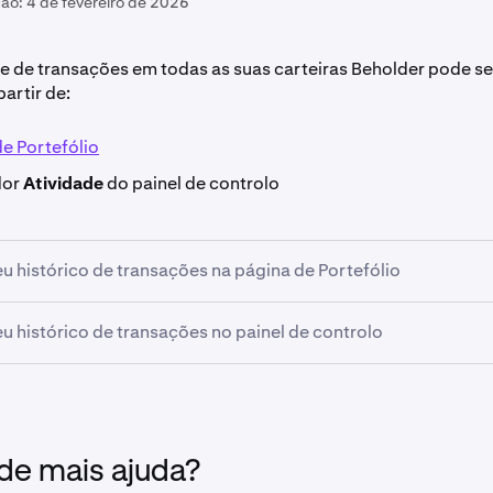
ção:
4 de fevereiro de 2026
de de transações em todas as suas carteiras Beholder pode se
partir de:
e Portefólio
dor
Atividade
do painel de controlo
eu histórico de transações na página de Portefólio
eu histórico de transações no painel de controlo
sua
página de Portefólio
no Beholder.
nte inferior esquerdo do ecrã, verá uma caixa que contém:
alização rápida das suas transações mais recentes em todas 
separador
Atividade
do painel de controlo, que se encontra na
tables, Earn, Atividade
holder.
e
Atividade.
 de mais ajuda?
no separador
Atividade
, e as suas transações mais recentes se