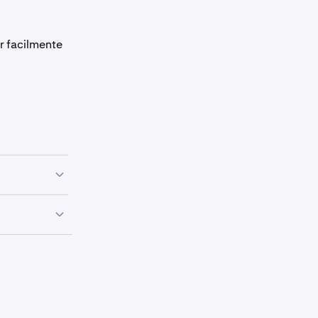
r facilmente
as redes,
 maioria das
rão exibidas.