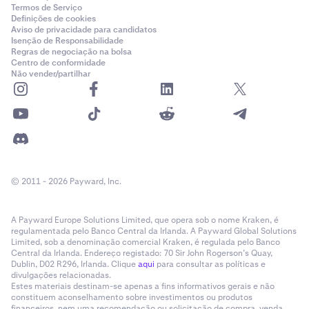
Termos de Serviço
Definições de cookies
Aviso de privacidade para candidatos
Isenção de Responsabilidade
Regras de negociação na bolsa
Centro de conformidade
Não vender/partilhar
© 2011 - 2026 Payward, Inc.
A Payward Europe Solutions Limited, que opera sob o nome Kraken, é
regulamentada pelo Banco Central da Irlanda. A Payward Global Solutions
Limited, sob a denominação comercial Kraken, é regulada pelo Banco
Central da Irlanda. Endereço registado: 70 Sir John Rogerson’s Quay,
Dublin, D02 R296, Irlanda. Clique
aqui
para consultar as políticas e
divulgações relacionadas.
Estes materiais destinam-se apenas a fins informativos gerais e não
constituem aconselhamento sobre investimentos ou produtos
financeiros, nem uma recomendação ou solicitação de compra, venda,