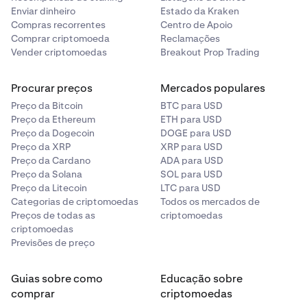
tanto quando uma posição é aberta como quando é
Enviar dinheiro
Estado da Kraken
fechada.
Compras recorrentes
Centro de Apoio
Comprar criptomoeda
Reclamações
Vender criptomoedas
Breakout Prop Trading
Procurar preços
Mercados populares
Preço da Bitcoin
BTC para USD
Preço da Ethereum
ETH para USD
Preço da Dogecoin
DOGE para USD
Preço da XRP
XRP para USD
Preço da Cardano
ADA para USD
Preço da Solana
SOL para USD
Preço da Litecoin
LTC para USD
Categorias de criptomoedas
Todos os mercados de
Preços de todas as
criptomoedas
criptomoedas
Previsões de preço
Guias sobre como
Educação sobre
comprar
criptomoedas