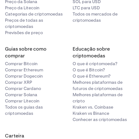
Preço da Solana
SOL para USD
especifico a minha perda como 50 USD e o preço de
Preço da Litecoin
LTC para USD
Stop loss é automaticamente calculado para 49.950
Categorias de criptomoedas
Todos os mercados de
USD.
Preços de todas as
criptomoedas
criptomoedas
Previsões de preço
Quero definir apenas Take profit e especificar uma
distância em % do preço de entrada da minha ordem
primária
Guias sobre como
Educação sobre
comprar
criptomoedas
O preço atual de BTC Perp é de 69.000 USD e quero
colocar uma ordem Limit de compra a 69.000 USD. Já fiz
Comprar Bitcoin
O que é criptomoeda?
Comprar Ethereum
O que é Bitcoin?
a minha análise de risco e decidi que quero Take profit
Comprar Dogecoin
O que é Ethereum?
quando o preço subir 10%. Então, seleciono Take profit /
Comprar XRP
Melhores plataformas de
Stop loss simples ou avançado e especifico a minha
Comprar Cardano
futuros de criptomoedas
distância de entrada de Take profit como +10% e o
Comprar Solana
Melhores plataformas de
preço de Take profit é automaticamente calculado para
Comprar Litecoin
cripto
75.900 USD. Em seguida, deixo os campos de Stop loss
Todos os guias das
Kraken vs. Coinbase
vazios e coloco a minha ordem apenas com Take profit e
criptomoedas
Kraken vs Binance
sem Stop loss.
Conhecer as criptomoedas
Quero definir apenas Stop loss e especificar um preço
Carteira