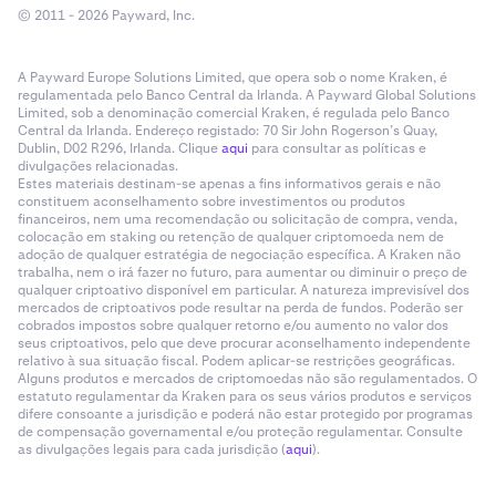
© 2011 - 2026 Payward, Inc.
A Payward Europe Solutions Limited, que opera sob o nome Kraken, é
regulamentada pelo Banco Central da Irlanda. A Payward Global Solutions
Limited, sob a denominação comercial Kraken, é regulada pelo Banco
Central da Irlanda. Endereço registado: 70 Sir John Rogerson’s Quay,
Dublin, D02 R296, Irlanda. Clique
aqui
para consultar as políticas e
divulgações relacionadas.
Estes materiais destinam-se apenas a fins informativos gerais e não
constituem aconselhamento sobre investimentos ou produtos
financeiros, nem uma recomendação ou solicitação de compra, venda,
colocação em staking ou retenção de qualquer criptomoeda nem de
adoção de qualquer estratégia de negociação específica. A Kraken não
trabalha, nem o irá fazer no futuro, para aumentar ou diminuir o preço de
qualquer criptoativo disponível em particular. A natureza imprevisível dos
mercados de criptoativos pode resultar na perda de fundos. Poderão ser
cobrados impostos sobre qualquer retorno e/ou aumento no valor dos
seus criptoativos, pelo que deve procurar aconselhamento independente
relativo à sua situação fiscal. Podem aplicar-se restrições geográficas.
Alguns produtos e mercados de criptomoedas não são regulamentados. O
estatuto regulamentar da Kraken para os seus vários produtos e serviços
difere consoante a jurisdição e poderá não estar protegido por programas
de compensação governamental e/ou proteção regulamentar. Consulte
as divulgações legais para cada jurisdição (
aqui
).