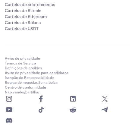
absoluto para o meu SL
Carteira de criptomoedas
O preço atual de BTC Perp é de 69.000 USD e quero
Carteira de Bitcoin
colocar uma ordem Limit de compra a 69.000 USD. Já fiz
Carteira de Ethereum
a minha análise de risco e decidi que quero Stop loss se
Carteira de Solana
Carteira de USDT
o preço descer para 68.500 USD. Então, seleciono Take
profit / Stop loss simples ou avançado e especifico o
meu Stop loss como 68.500 USD e a distância de
entrada é automaticamente calculada para -0,72%. Em
seguida, deixo os campos de Take profit vazios e coloco
Aviso de privacidade
a minha ordem apenas com Stop loss e sem Take profit.
Termos de Serviço
Definições de cookies
Aviso de privacidade para candidatos
Isenção de Responsabilidade
Regras de negociação na bolsa
Centro de conformidade
Não vender/partilhar