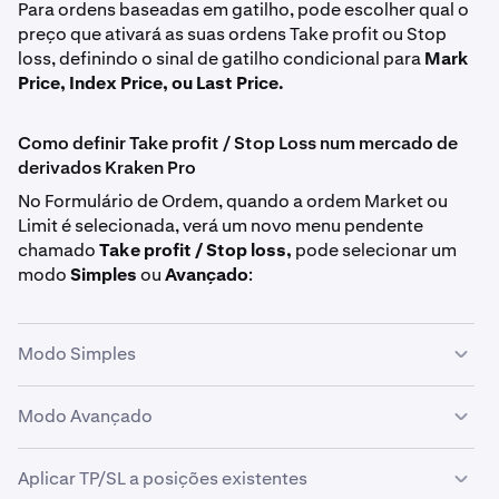
Para ordens baseadas em gatilho, pode escolher qual o
preço que ativará as suas ordens Take profit ou Stop
loss, definindo o sinal de gatilho condicional para
Mark
Price,
Index Price, ou Last Price.
Como definir Take profit / Stop Loss num mercado de
derivados Kraken Pro
No Formulário de Ordem, quando a ordem Market ou
Limit é selecionada, verá um novo menu pendente
chamado
Take profit / Stop loss,
pode selecionar um
modo
Simples
ou
Avançado
:
Modo Simples
Quando seleciona o
Modo Simples,
aparecerão dois
Modo Avançado
campos rotulados Take profit (TP) e Stop loss (SL). Estes
permitem-lhe especificar os preços exatos nos quais
Mudar para o Modo Avançado adiciona flexibilidade
Aplicar TP/SL a posições existentes
gostaria que qualquer uma destas ordens fosse
adicional para traders que procuram ajustar a sua