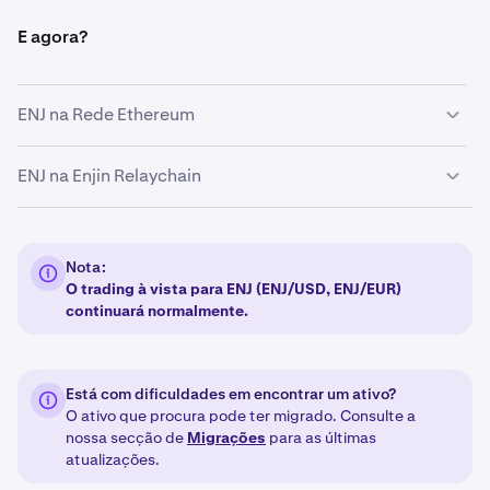
E agora?
ENJ na Rede Ethereum
A
10 de dezembro de 2024, às 09:00 UTC
,
ENJ na Enjin Relaychain
suspendemos os depósitos e levantamentos para ERC-
20 ENJ.
A Kraken continuará a suportar depósitos e
levantamentos para ENJ na Enjin Relaychain.
Nota:
O trading à vista para ENJ (ENJ/USD, ENJ/EUR)
continuará normalmente.
Está com dificuldades em encontrar um ativo?
O ativo que procura pode ter migrado. Consulte a
nossa secção de
Migrações
para as últimas
atualizações.