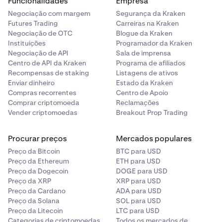
Funcionalidades
Empresa
Negociação com margem
Segurança da Kraken
Futures Trading
Carreiras na Kraken
Negociação de OTC
Blogue da Kraken
Instituições
Programador da Kraken
Negociação de API
Sala de imprensa
Centro de API da Kraken
Programa de afiliados
Recompensas de staking
Listagens de ativos
Enviar dinheiro
Estado da Kraken
Compras recorrentes
Centro de Apoio
Comprar criptomoeda
Reclamações
Vender criptomoedas
Breakout Prop Trading
Procurar preços
Mercados populares
Preço da Bitcoin
BTC para USD
Preço da Ethereum
ETH para USD
Preço da Dogecoin
DOGE para USD
Preço da XRP
XRP para USD
Preço da Cardano
ADA para USD
Preço da Solana
SOL para USD
Preço da Litecoin
LTC para USD
Categorias de criptomoedas
Todos os mercados de