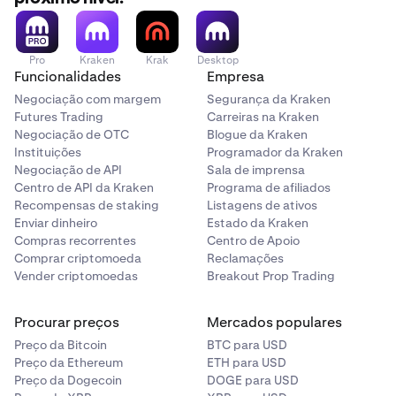
Pro
Kraken
Krak
Desktop
Funcionalidades
Empresa
Negociação com margem
Segurança da Kraken
Futures Trading
Carreiras na Kraken
Negociação de OTC
Blogue da Kraken
Instituições
Programador da Kraken
Negociação de API
Sala de imprensa
Selecione a sua moeda de
Gasto
, esta será a moeda
2
Centro de API da Kraken
Programa de afiliados
fiduciária que gostaria de usar. Como USD, EUR, GBP
Recompensas de staking
Listagens de ativos
e muito mais. Em seguida, introduza o valor que
Enviar dinheiro
Estado da Kraken
gostaria de gastar.
Compras recorrentes
Centro de Apoio
Comprar criptomoeda
Reclamações
Vender criptomoedas
Breakout Prop Trading
Procurar preços
Mercados populares
Preço da Bitcoin
BTC para USD
Preço da Ethereum
ETH para USD
Preço da Dogecoin
DOGE para USD