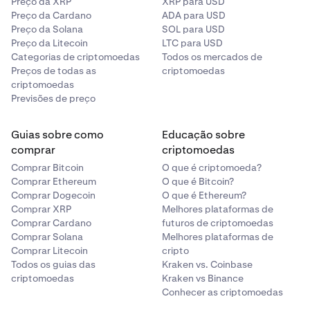
Preço da XRP
XRP para USD
Preço da Cardano
ADA para USD
Preço da Solana
SOL para USD
Preço da Litecoin
LTC para USD
Categorias de criptomoedas
Todos os mercados de
Preços de todas as
criptomoedas
criptomoedas
Previsões de preço
Em seguida, selecione a sua criptomoeda de
3
receção. Pode clicar no menu pendente para ver
todas as criptomoedas disponíveis que pode
Guias sobre como
Educação sobre
comprar.
comprar
criptomoedas
Comprar Bitcoin
O que é criptomoeda?
Comprar Ethereum
O que é Bitcoin?
Comprar Dogecoin
O que é Ethereum?
Comprar XRP
Melhores plataformas de
Comprar Cardano
futuros de criptomoedas
Comprar Solana
Melhores plataformas de
Comprar Litecoin
cripto
Todos os guias das
Kraken vs. Coinbase
criptomoedas
Kraken vs Binance
Conhecer as criptomoedas