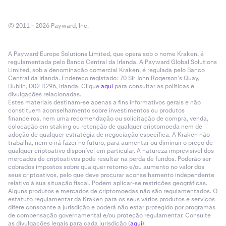
© 2011 - 2026 Payward, Inc.
A Payward Europe Solutions Limited, que opera sob o nome Kraken, é
regulamentada pelo Banco Central da Irlanda. A Payward Global Solutions
Limited, sob a denominação comercial Kraken, é regulada pelo Banco
Central da Irlanda. Endereço registado: 70 Sir John Rogerson’s Quay,
Dublin, D02 R296, Irlanda. Clique
aqui
para consultar as políticas e
Nota:
Terá de iniciar sessão ou criar uma conta com
divulgações relacionadas.
o serviço de terceiros que processa transações de
Estes materiais destinam-se apenas a fins informativos gerais e não
constituem aconselhamento sobre investimentos ou produtos
moeda fiduciária para cripto na sua região, a fim de
financeiros, nem uma recomendação ou solicitação de compra, venda,
comprar cripto na Beholder.
colocação em staking ou retenção de qualquer criptomoeda nem de
adoção de qualquer estratégia de negociação específica. A Kraken não
Depois de selecionar o seu método de pagamento,
5
trabalha, nem o irá fazer no futuro, para aumentar ou diminuir o preço de
clique no botão
Comprar
e, em seguida, siga os
qualquer criptoativo disponível em particular. A natureza imprevisível dos
mercados de criptoativos pode resultar na perda de fundos. Poderão ser
passos fornecidos para o seu método de
cobrados impostos sobre qualquer retorno e/ou aumento no valor dos
pagamento específico.
seus criptoativos, pelo que deve procurar aconselhamento independente
relativo à sua situação fiscal. Podem aplicar-se restrições geográficas.
Alguns produtos e mercados de criptomoedas não são regulamentados. O
estatuto regulamentar da Kraken para os seus vários produtos e serviços
difere consoante a jurisdição e poderá não estar protegido por programas
de compensação governamental e/ou proteção regulamentar. Consulte
as divulgações legais para cada jurisdição (
aqui
).