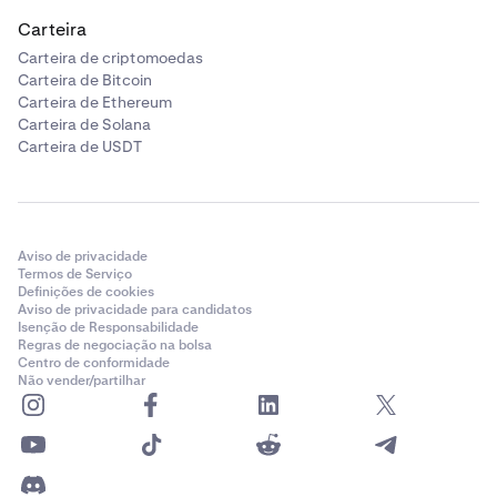
Carteira
Carteira de criptomoedas
Carteira de Bitcoin
Carteira de Ethereum
Nota:
Se não vir a moeda que gostaria de comprar,
Carteira de Solana
pode comprar uma criptomoeda diferente, como
Carteira de USDT
uma stablecoin, e depois trocar a stablecoin pela
criptomoeda que queria.
Em seguida,
selecione o seu método de pagamento
4
no menu pendente “Pagar com”. Os métodos de
Aviso de privacidade
pagamento disponíveis incluem cartão de débito,
Termos de Serviço
Definições de cookies
cartão de crédito, Venmo, Apple Pay e muito mais,
Aviso de privacidade para candidatos
dependendo da sua região.
Isenção de Responsabilidade
Regras de negociação na bolsa
Centro de conformidade
Não vender/partilhar