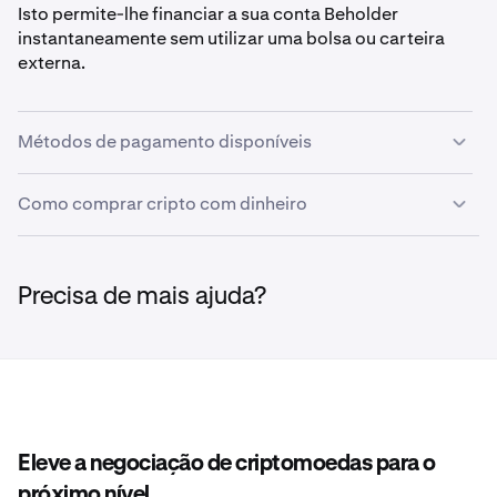
Isto permite-lhe financiar a sua conta Beholder
instantaneamente sem utilizar uma bolsa ou carteira
externa.
Métodos de pagamento disponíveis
Como comprar cripto com dinheiro
•
Cartão de débito
•
Cartão de crédito
Siga estes passos para comprar cripto diretamente com
•
Paypal
o seu cartão de crédito ou débito através da Beholder:
Precisa de mais ajuda?
•
Venmo
•
Clique em
Financiar
no cabeçalho superior, ou em
1
Apple Pay
Financiar
no painel de controlo.
•
Google Pay
•
Revolut Pay
Eleve a negociação de criptomoedas para o
próximo nível.