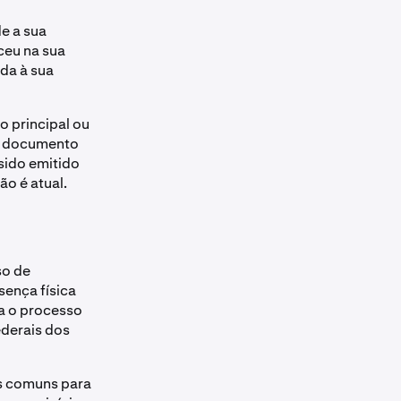
e a sua
ceu na sua
ada à sua
o principal ou
 o documento
sido emitido
o é atual.
so de
sença física
a o processo
ederais dos
s comuns para