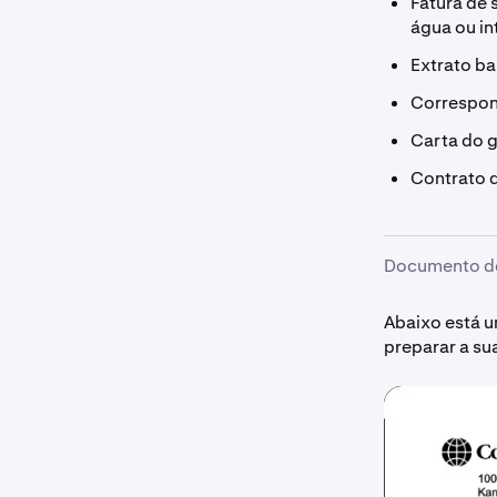
Fatura de 
água ou in
Extrato b
Correspond
Carta do 
Contrato d
Documento d
Abaixo está 
preparar a su