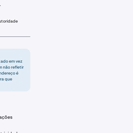
.
utoridade
stado em vez
 não refletir
endereço é
ara que
mações