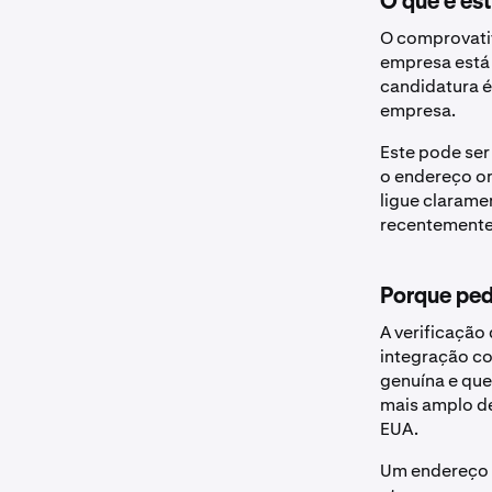
O que é es
O comprovati
empresa está 
candidatura é
empresa.
Este pode ser
o endereço o
ligue clarame
recentemente 
Porque ped
A verificaçã
integração co
genuína e que
mais amplo de
EUA.
Um endereço 