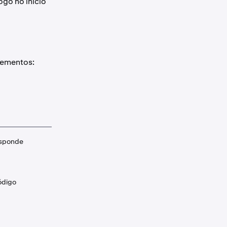
ogo no início
lementos:
esponde
ódigo