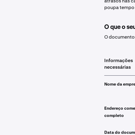
atrasos nas c
poupa tempo 
O que o se
O documento q
Informações
necessárias
Nome da empr
Endereço come
completo
Data do docum