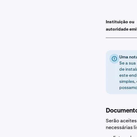
Instituição ou
autoridade emi
Uma nota
Se a sua
de insta
este end
simples,
possamos
Documento
Serão aceites
necessárias l