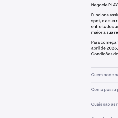
Negocie PLAY 
Funciona assi
spot, e a sua
entre todos o
maior a sua 
Para começar,
abril de 2026
Condições do 
Quem pode pa
Para se qualif
Como posso p
Residir n
Na aplicação 
Quais são as
Ter uma co
Toque em
Inscrever-
A sua recompe