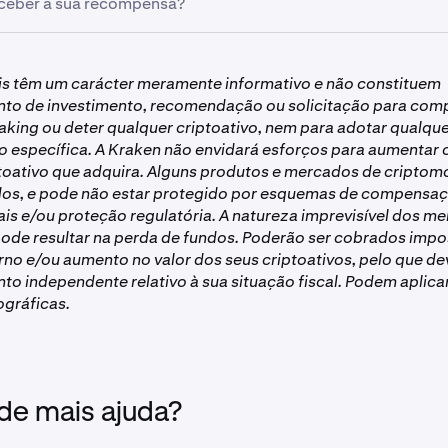
eceber a sua recompensa?
ções, toque em
Promoções
icipantes elegíveis. Quanto mais negociar, maior será a sua cl
pelo menos 2.000 PLAY no mercado spot durante o período d
recompensa.
ições, toque em
Ver tudo
s são creditadas na sua conta Kraken no prazo de 30 dias a
PLAY Trading Challenge
is têm um carácter meramente informativo e não constituem
Recompensa
Prémio Total
to de investimento, recomendação ou solicitação para compr
Inscrever-se Agora
individual
aking ou deter qualquer criptoativo, nem para adotar qualque
 específica. A Kraken não envidará esforços para aumentar o
crito, negocie pelo menos 2.000 PLAY no mercado spot duran
toativo que adquira. Alguns produtos e mercados de cripto
remos acompanhar o seu progresso automaticamente através 
40 000
40 000
os, e pode não estar protegido por esquemas de compensa
s e/ou proteção regulatória. A natureza imprevisível dos m
pode resultar na perda de fundos. Poderão ser cobrados imp
20 000
40 000
rno e/ou aumento no valor dos seus criptoativos, pelo que de
o independente relativo à sua situação fiscal. Podem aplica
10 000
70 000
ográficas.
5000
50 000
1 250
100 000
 de mais ajuda?