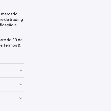
no mercado
me de trading
ificação e
orre de 23 de
 os Termos &
ng entre