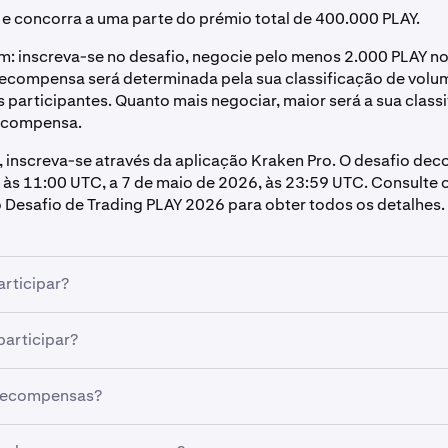
e concorra a uma parte do prémio total de 400.000 PLAY.
m: inscreva-se no desafio, negocie pelo menos 2.000 PLAY 
 recompensa será determinada pela sua classificação de volu
s participantes. Quanto mais negociar, maior será a sua class
recompensa.
 inscreva-se através da aplicação Kraken Pro. O desafio dec
, às 11:00 UTC, a 7 de maio de 2026, às 23:59 UTC. Consulte
Desafio de Trading PLAY 2026 para obter todos os detalhes.
rticipar?
icar, você deve:
articipar?
uma região suportada
Kraken Pro:
 recompensas?
nta Kraken verificada e em situação regular
Mais
se no desafio antes de negociar
nsa é determinada pela sua classificação de volume de tradi